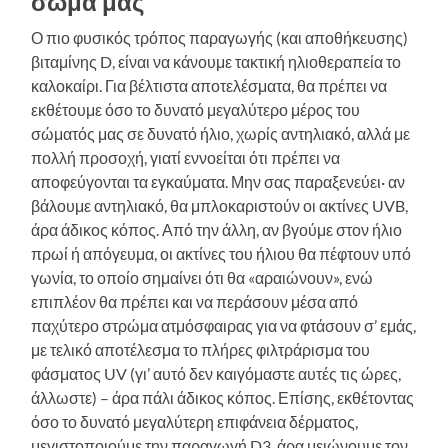
σώμα μας
Ο πιο φυσικός τρόπος παραγωγής (και αποθήκευσης)
βιταμίνης D, είναι να κάνουμε τακτική ηλιοθεραπεία το
καλοκαίρι. Για βέλτιστα αποτελέσματα, θα πρέπει να
εκθέτουμε όσο το δυνατό μεγαλύτερο μέρος του
σώματός μας σε δυνατό ήλιο, χωρίς αντηλιακό, αλλά με
πολλή προσοχή, γιατί εννοείται ότι πρέπει να
αποφεύγονται τα εγκαύματα. Μην σας παραξενεύει· αν
βάλουμε αντηλιακό, θα μπλοκαριστούν οι ακτίνες UVB,
άρα άδικος κόπος. Από την άλλη, αν βγούμε στον ήλιο
πρωί ή απόγευμα, οι ακτίνες του ήλιου θα πέφτουν υπό
γωνία, το οποίο σημαίνει ότι θα «αραιώνουν», ενώ
επιπλέον θα πρέπει και να περάσουν μέσα από
παχύτερο στρώμα ατμόσφαιρας για να φτάσουν σ’ εμάς,
με τελικό αποτέλεσμα το πλήρες φιλτράρισμα του
φάσματος UV (γι’ αυτό δεν καιγόμαστε αυτές τις ώρες,
άλλωστε) – άρα πάλι άδικος κόπος. Επίσης, εκθέτοντας
όσο το δυνατό μεγαλύτερη επιφάνεια δέρματος,
μεγιστοποιούμε την παραγωγή D3, άρα μειώνουμε τον