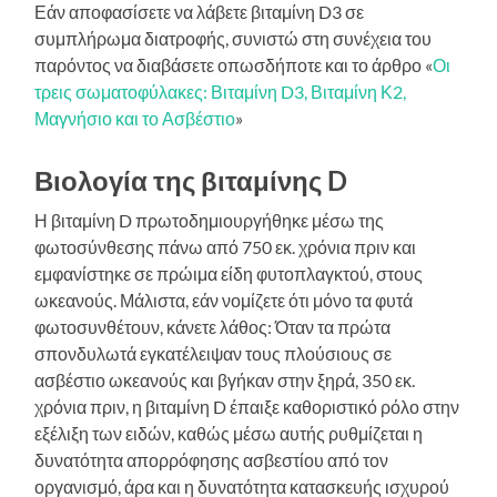
Εάν αποφασίσετε να λάβετε βιταμίνη D3 σε
συμπλήρωμα διατροφής, συνιστώ στη συνέχεια του
παρόντος να διαβάσετε οπωσδήποτε και το άρθρο «
Οι
τρεις σωματοφύλακες: Βιταμίνη D3, Βιταμίνη Κ2,
Μαγνήσιο και το Ασβέστιο
»
Βιολογία της βιταμίνης D
Η βιταμίνη D πρωτοδημιουργήθηκε μέσω της
φωτοσύνθεσης πάνω από 750 εκ. χρόνια πριν και
εμφανίστηκε σε πρώιμα είδη φυτοπλαγκτού, στους
ωκεανούς. Μάλιστα, εάν νομίζετε ότι μόνο τα φυτά
φωτοσυνθέτουν, κάνετε λάθος: Όταν τα πρώτα
σπονδυλωτά εγκατέλειψαν τους πλούσιους σε
ασβέστιο ωκεανούς και βγήκαν στην ξηρά, 350 εκ.
χρόνια πριν, η βιταμίνη D έπαιξε καθοριστικό ρόλο στην
εξέλιξη των ειδών, καθώς μέσω αυτής ρυθμίζεται η
δυνατότητα απορρόφησης ασβεστίου από τον
οργανισμό, άρα και η δυνατότητα κατασκευής ισχυρού