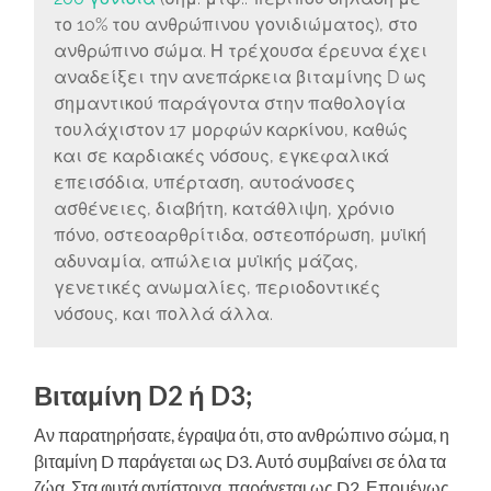
το 10% του ανθρώπινου γονιδιώματος), στο
ανθρώπινο σώμα. Η τρέχουσα έρευνα έχει
αναδείξει την ανεπάρκεια βιταμίνης D ως
σημαντικού παράγοντα στην παθολογία
τουλάχιστον 17 μορφών καρκίνου, καθώς
και σε καρδιακές νόσους, εγκεφαλικά
επεισόδια, υπέρταση, αυτοάνοσες
ασθένειες, διαβήτη, κατάθλιψη, χρόνιο
πόνο, οστεοαρθρίτιδα, οστεοπόρωση, μυϊκή
αδυναμία, απώλεια μυϊκής μάζας,
γενετικές ανωμαλίες, περιοδοντικές
νόσους, και πολλά άλλα.
Βιταμίνη D2 ή D3;
Αν παρατηρήσατε, έγραψα ότι, στο ανθρώπινο σώμα, η
βιταμίνη D παράγεται ως D3. Αυτό συμβαίνει σε όλα τα
ζώα. Στα φυτά αντίστοιχα, παράγεται ως D2. Επομένως,