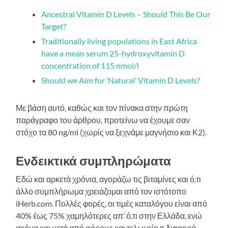
Ancestral Vitamin D Levels – Should This Be Our
Target?
Traditionally living populations in East Africa
have a mean serum 25-hydroxyvitamin D
concentration of 115 nmol/l
Should we Aim for ‘Natural’ Vitamin D Levels?
Με βάση αυτό, καθώς και τον πίνακα στην πρώτη
παράγραφο του άρθρου, προτείνω να έχουμε σαν
στόχο τα 80 ng/ml (χωρίς να ξεχνάμε μαγνήσιο και Κ2).
Ενδεικτικά συμπληρώματα
Εδώ και αρκετά χρόνια, αγοράζω τις βιταμίνες και ό,τι
άλλο συμπλήρωμα χρειάζομαι από τον ιστότοπο
iHerb.com. Πολλές φορές, οι τιμές καταλόγου είναι από
40% έως 75% χαμηλότερες απ’ ό,τι στην Ελλάδα, ενώ
ακόμα και μετά από φόρους και τελωνείο η διαφορά