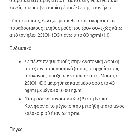
σταματάει να παράγει D3. Γι’ αυτό δεν γίνεται να πάθει
κανείς υπερασβεσταιμία μέσω έκθεσης στον ήλιο.
Γι’ αυτό επίσης, δεν έχει μετρηθεί ποτέ, ακόμα και σε
παραδοσιακούς πληθυσμούς που ζουν συνεχώς κάτω
από τον ήλιο, 25(OH)D3 πάνω από 80 ng/ml (!!!)
Ενδεικτικά:
Σε πέντε πληθυσμούς στην Ανατολική Αφρική
που ζουν παραδοσιακά (όπως οι αρχαίοι τους
πρόγονοι), μεταξύ των οποίων και οι Μασάι, η
25(OH)D3 μετρήθηκε κατά μέσο όρο στο 43
ng/ml με μέγιστο το 80 ng/ml.
Σε ομάδα ναυαγοσωστών (!!) στη Νότια
Καλιφόρνια, το μέγιστο που μετρήθηκε στο τέλος
καλοκαιριού ήταν 62 ng/ml.
Πηγές: