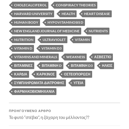
CHOLECALCIFEROL
CONSPIRACY THEORIES
HARVARD UNIVERSITY
HEALTH
HEART DISEASE
HUMAN BODY
HYPOVITAMINOSIS D
NEW ENGLAND JOURNAL OF MEDICINE
NUTRIENTS
NUTRITION
ULTRAVIOLET
VITAMIN
VITAMIN D
VITAMIN D3
VITAMINS AND MINERALS
WEAKNESS
ΑΣΒΈΣΤΙΟ
ΒΙΤΑΜΊΝΕΣ
ΒΙΤΑΜΊΝΗ D
ΒΙΤΑΜΊΝΗ D3
ΉΛΙΟΣ
ΚΑΡΔΙΆ
ΚΑΡΚΊΝΟΣ
ΟΣΤΕΟΠΌΡΩΣΗ
ΣΥΜΠΛΗΡΏΜΑΤΑ ΔΙΑΤΡΟΦΉΣ
ΥΓΕΊΑ
ΦΑΡΜΑΚΟΒΙΟΜΗΧΑΝΊΑ
ΠΡΟΗΓΟΎΜΕΝΟ ΆΡΘΡΟ
Το φυτό “στέβια”, η ζάχαρη του μέλλοντος??