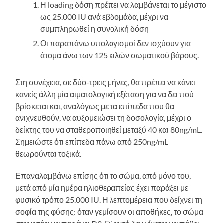
Η loading δόση πρέπει να λαμβάνεται το μέγιστο
ως 25.000 IU ανά εβδομάδα, μέχρι να
συμπληρωθεί η συνολική δόση
Οι παραπάνω υπολογισμοί δεν ισχύουν για
άτομα άνω των 125 κιλών σωματικού βάρους.
Στη συνέχεια, σε δύο-τρεις μήνες, θα πρέπει να κάνει
κανείς άλλη μία αιματολογική εξέταση για να δει πού
βρίσκεται και, αναλόγως με τα επίπεδα που θα
ανιχνευθούν, να αυξομειώσει τη δοσολογία, μέχρι ο
δείκτης του να σταθεροποιηθεί μεταξύ 40 και 80ng/mL.
Σημειώστε ότι επίπεδα πάνω από 250ng/mL
θεωρούνται τοξικά.
Επαναλαμβάνω επίσης ότι τ
ο σώμα, από μόνο του,
μετά από μία ημέρα ηλιοθεραπείας έχει παράξει με
φυσικό τρόπο 25.000 IU. Η λεπτομέρεια που δείχνει τη
σοφία της φύσης: όταν γεμίσουν οι αποθήκες, το σώμα