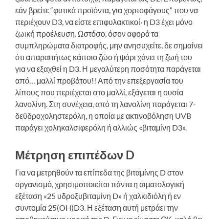
εάν βρείτε “φυτικά προϊόντα, για χορτοφάγους” που να
περιέχουν D3, να είστε επιφυλακτικοί· η D3 έχει μόνο
ζωική προέλευση. Ωστόσο, όσον αφορά τα
συμπληρώματα διατροφής, μην ανησυχείτε, δε σημαίνει
ότι απαραιτήτως κάποιο ζώο ή ψάρι χάνει τη ζωή του
για να εξαχθεί η D3. Η μεγαλύτερη ποσότητα παράγεται
από… μαλλί προβάτου!! Από την επεξεργασία του
λίπους που περιέχεται στο μαλλί, εξάγεται η ουσία
λανολίνη. Στη συνέχεια, από τη λανολίνη παράγεται 7-
δεϋδροχοληστερόλη, η οποία με ακτινοβόληση UVB
παράγει χοληκαλσιφερόλη ή αλλιώς «βιταμίνη D3».
Μέτρηση επιπέδων D
Για να μετρηθούν τα επίπεδα της βιταμίνης D στον
οργανισμό, χρησιμοποιείται πάντα η αιματολογική
εξέταση «25 υδροξυβιταμίνη D» ή χαλκιδιόλη ή εν
συντομία 25(OH)D3. Η εξέταση αυτή μετράει την