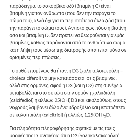
παράδειγμα, το ασκορβικό οξύ (βιταμίνη C) είναι
βιταμίνη για τον άνθρωπο (που δεν την παράγει το
σώμα του), αλλά όχι για τα περισσότερα άλλα ζώα (που
την παράγει το σώμα τους). Αντιστοίχως, τόσο η βιοτίνη
όσο και βιταμίνη D, δεν πρέπει να θεωρούνται για εμάς
βιταμίνες, καθώς παράγονται από το ανθρώπινο σώμα
και η λήψη τους μέσω της διατροφής απαιτείται μόνο σε
ορισμένες περιπτώσεις.
Το ορθό επομένως θα ήταν, η D3 (χοληκαλσιφερόλη –
cholecalciferol) να μην κατατάσσεται στις βιταμίνες,
αλλά στις ορμόνες, αφού η D3 (και η D2) στη συνέχεια
μεταβολίζεται στο συκώτι στην ορμόνη χαλκιδιόλη
(calcifediol) ή αλλιώς 25(OH)D3 και, ακολούθως, στους
νεφρούς λαμβάνει άλλο ένα υδροξύλιο και μετατρέπεται
σε καλσιτριόλη (calcitriol) ή αλλιώς 1,25(OH)
D.
2
Για πληρότητα πληροφόρησης σχετικά με τις τρεις
μορφές της D, αναφέρω ότι η D3 (χοληκαλσιφερόλη)