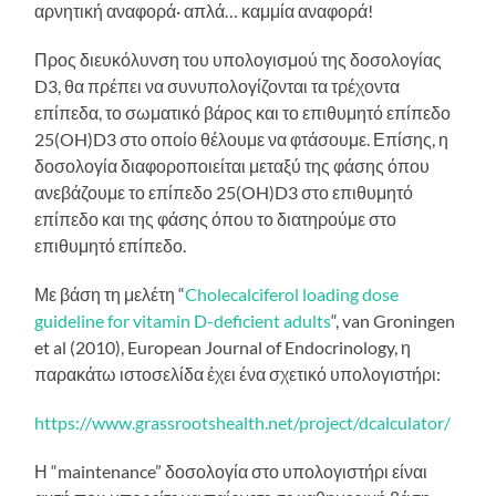
αρνητική αναφορά· απλά… καμμία αναφορά!
Προς διευκόλυνση του υπολογισμού της δοσολογίας
D3, θα πρέπει να συνυπολογίζονται τα τρέχοντα
επίπεδα, το σωματικό βάρος και το επιθυμητό επίπεδο
25(OH)D3 στο οποίο θέλουμε να φτάσουμε. Επίσης, η
δοσολογία διαφοροποιείται μεταξύ της φάσης όπου
ανεβάζουμε το επίπεδο 25(OH)D3 στο επιθυμητό
επίπεδο και της φάσης όπου το διατηρούμε στο
επιθυμητό επίπεδο.
Με βάση τη μελέτη “
Cholecalciferol loading dose
guideline for vitamin D-deficient adults
“, van Groningen
et al (2010), European Journal of Endocrinology, η
παρακάτω ιστοσελίδα έχει ένα σχετικό υπολογιστήρι:
https://www.grassrootshealth.net/project/dcalculator/
Η “maintenance” δοσολογία στο υπολογιστήρι είναι