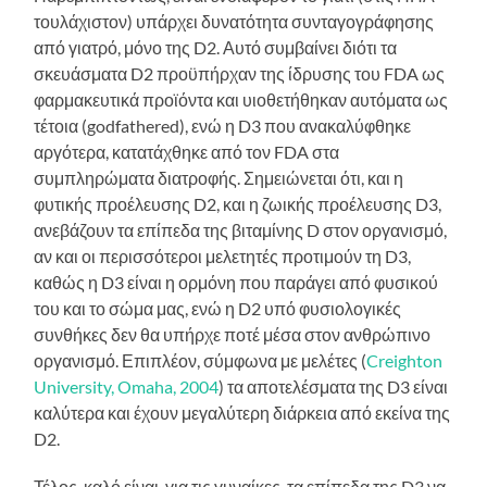
τουλάχιστον) υπάρχει δυνατότητα συνταγογράφησης
από γιατρό, μόνο της D2. Αυτό συμβαίνει διότι τα
σκευάσματα D2 προϋπήρχαν της ίδρυσης του FDA ως
φαρμακευτικά προϊόντα και υιοθετήθηκαν αυτόματα ως
τέτοια (godfathered), ενώ η D3 που ανακαλύφθηκε
αργότερα, κατατάχθηκε από τον FDA στα
συμπληρώματα διατροφής. Σημειώνεται ότι, και η
φυτικής προέλευσης D2, και η ζωικής προέλευσης D3,
ανεβάζουν τα επίπεδα της βιταμίνης D στον οργανισμό,
αν και οι περισσότεροι μελετητές προτιμούν τη D3,
καθώς η D3 είναι η ορμόνη που παράγει από φυσικού
του και το σώμα μας, ενώ η D2 υπό φυσιολογικές
συνθήκες δεν θα υπήρχε ποτέ μέσα στον ανθρώπινο
οργανισμό. Επιπλέον, σύμφωνα με μελέτες (
Creighton
University, Omaha, 2004
) τα αποτελέσματα της D3 είναι
καλύτερα και έχουν μεγαλύτερη διάρκεια από εκείνα της
D2.
Τέλος, καλό είναι, για τις γυναίκες, τα επίπεδα της D3 να