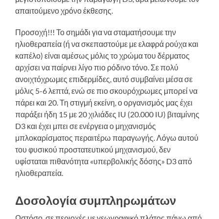
απαιτούμενο χρόνο έκθεσης.
Προσοχή!!! Το σημάδι για να σταματήσουμε την
ηλιοθεραπεία (ή να σκεπαστούμε με ελαφρά ρούχα και
καπέλο) είναι αμέσως μόλις το χρώμα του δέρματος
αρχίσει να παίρνει λίγο πιο ρόδινο τόνο. Σε πολύ
ανοιχτόχρωμες επιδερμίδες, αυτό συμβαίνει μέσα σε
μόλις 5-6 λεπτά, ενώ σε πιο σκουρόχρωμες μπορεί να
πάρει και 20. Τη στιγμή εκείνη, ο οργανισμός μας έχει
παράξει ήδη 15 με 20 χιλιάδες IU (20.000 IU) βιταμίνης
D3 και έχει μπει σε ενέργεια ο μηχανισμός
μπλοκαρίσματος περαιτέρω παραγωγής. Λόγω αυτού
του φυσικού προστατευτικού μηχανισμού, δεν
υφίσταται πιθανότητα «υπερβολικής δόσης» D3 από
ηλιοθεραπεία.
Δοσολογία συμπληρωμάτων
Ωστόσο, σε περιοχές με γεωγραφικό πλάτος πάνω από