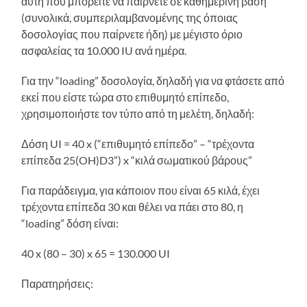
αυτή που μπορείτε να παίρνετε σε καθημερινή βάση
(συνολικά, συμπεριλαμβανομένης της όποιας
δοσολογίας που παίρνετε ήδη) με μέγιστο όριο
ασφαλείας τα 10.000 IU ανά ημέρα.
Για την “loading” δοσολογία, δηλαδή για να φτάσετε από
εκεί που είστε τώρα στο επιθυμητό επίπεδο,
χρησιμοποιήστε τον τύπο από τη μελέτη, δηλαδή:
Δόση UI = 40 x (“επιθυμητό επίπεδο” – “τρέχοντα
επίπεδα 25(OH)D3”) x “κιλά σωματικού βάρους”
Για παράδειγμα, για κάποιον που είναι 65 κιλά, έχει
τρέχοντα επίπεδα 30 και θέλει να πάει στο 80, η
“loading” δόση είναι:
40 x (80 – 30) x 65 = 130.000 UI
Παρατηρήσεις: