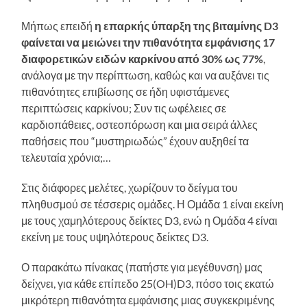
Μήπως επειδή
η επαρκής ύπαρξη της βιταμίνης D3
φαίνεται να μειώνει την πιθανότητα εμφάνισης 17
διαφορετικών ειδών καρκίνου από 30% ως 77%
,
ανάλογα με την περίπτωση, καθώς και να αυξάνει τις
πιθανότητες επιβίωσης σε ήδη υφιστάμενες
περιπτώσεις καρκίνου; Συν τις ωφέλειες σε
καρδιοπάθειες, οστεοπόρωση και μια σειρά άλλες
παθήσεις που “μυστηριωδώς” έχουν αυξηθεί τα
τελευταία χρόνια;…
Στις διάφορες μελέτες, χωρίζουν το δείγμα του
πληθυσμού σε τέσσερις ομάδες. Η Ομάδα 1 είναι εκείνη
με τους χαμηλότερους δείκτες D3, ενώ η Ομάδα 4 είναι
εκείνη με τους υψηλότερους δείκτες D3.
Ο παρακάτω πίνακας (πατήστε για μεγέθυνση) μας
δείχνει, για κάθε επίπεδο 25(OH)D3, πόσο τοις εκατώ
μικρότερη πιθανότητα εμφάνισης μιας συγκεκριμένης