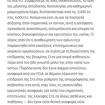
σε 600 IU. Σύμφωνα με τις ίδιες ανακοινώσεις, το όριο
της μέγιστης αποδεκτής δοσολογίας για καθημερινή
μακροχρόνια λήψη, διπλασιάστηκε από τις 2.000 IU
στις 4.000 IU. Ακόμα και έτσι, αν και τα ποσοστά
αύξησης ήταν σημαντικά, εν τούτοις αυτή η απόφαση
προκάλεσε αναστάτωση, απογοήτευση και απορία σε
κύκλους διατροφολόγων και ερευνητών της υγείας. Ο
λόγος ήταν ότι η αναθεώρηση των ορίων είχε
παρακινηθεί από εκκλήσεις επιστημονικών και
ιατρικών οργανώσεων, σε σχέση με τη διερεύνηση της
επίδρασης της βιταμίνης D σε μια σειρά ασθενειών,
πέρα από τον ήδη γνωστό ρόλο της στην υγεία των
οστών. Παρόλα αυτά, δεν έγινε καμμία απολύτως
αναφορά από τον FDA σε θέματα πέρα από την
επίδραση της D3 στην ρύθμιση της απορρόφησης του
ασβεστίου στα οστά, παρ’ όλες τις εκατοντάδες
ερευνητικές αναφορές για πολύ πιο σημαντικές
επιπτώσεις της έλλειψης D3, σε άλλες ασθένειες και
παθήσεις — δεν έγινε ούτε θετική αναφορά, ούτε