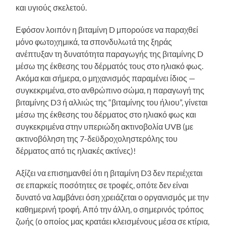
και υγιούς σκελετού.
Εφόσον λοιπόν η βιταμίνη D μπορούσε να παραχθεί
μόνο φωτοχημικά, τα σπονδυλωτά της ξηράς
ανέπτυξαν τη δυνατότητα παραγωγής της βιταμίνης D
μέσω της έκθεσης του δέρματός τους στο ηλιακό φως.
Ακόμα και σήμερα, ο μηχανισμός παραμένει ίδιος —
συγκεκριμένα, στο ανθρώπινο σώμα, η παραγωγή της
βιταμίνης D3 ή αλλιώς της “βιταμίνης του ήλιου”, γίνεται
μέσω της έκθεσης του δέρματος στο ηλιακό φως και
συγκεκριμένα στην υπεριώδη ακτινοβολία UVB (με
ακτινοβόληση της 7-δεϋδροχοληστερόλης του
δέρματος από τις ηλιακές ακτίνες)!
Αξίζει να επισημανθεί ότι η βιταμίνη D3 δεν περιέχεται
σε επαρκείς ποσότητες σε τροφές, οπότε δεν είναι
δυνατό να λαμβάνει όση χρειάζεται ο οργανισμός με την
καθημερινή τροφή. Από την άλλη, ο σημερινός τρόπος
ζωής (ο οποίος μας κρατάει κλεισμένους μέσα σε κτίρια,