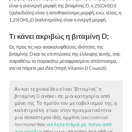
είναι η ανενεργή μορφή της βιταμίνης D, η 25(OH)D3
(χαλκιδιόλη) είναι η αποθηκεύσιμη μορφή, ενώ, τέλος, η
1,25(OH)
D (καλσιτριόλη) είναι η ενεργή μορφή.
2
Τι κάνει ακριβώς η βιταμίνη D;
Ως προς τις νεο-ανακαλυφθείσες ιδιότητες της
βιταμίνης D και τις επιπτώσεις της έλλειψης αυτής, σας
παραθέτω το παρακάτω μεταφρασμένο απόσπασμα,
για να πάρετε μια ιδέα (πηγή Vitamin D Council):
Αν και τεχνικά δεν είναι “βιταμίνη”, η
βιταμίνη D ανήκει σε μια κατηγορία από
μόνη της. Το προϊόν του μεταβολισμού της, η
καλσιτριόλη, είναι στην πραγματικότητα
μια σεκοστεροειδής ορμόνη (
secosteroid
hormone)
που
αλληλεπιδρά με πάνω από
200 γονίδια
(σημ. μτφ.: περίπου δηλαδή με