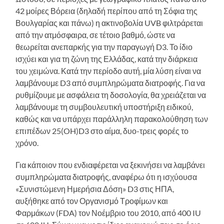
42 μοίρες Βόρεια (δηλαδή περίπου από τη Σόφια της
Βουλγαρίας και πάνω) η ακτινοβολία UVB φιλτράρεται
από την ατμόσφαιρα, σε τέτοιο βαθμό, ώστε να
θεωρείται ανεπαρκής για την παραγωγή D3. Το ίδιο
ισχύει και για τη ζώνη της Ελλάδας, κατά την διάρκεια
του χειμώνα. Κατά την περίοδο αυτή, μία λύση είναι να
λαμβάνουμε D3 από συμπληρώματα διατροφής. Για να
ρυθμίζουμε με ασφάλεια τη δοσολογία, θα χρειάζεται να
λαμβάνουμε τη συμβουλευτική υποστήριξη ειδικού,
καθώς και να υπάρχει παράλληλη παρακολούθηση των
επιπέδων 25(OH)D3 στο αίμα, δυο-τρεις φορές το
χρόνο.
Για κάποιον που ενδιαφέρεται να ξεκινήσει να λαμβάνει
συμπληρώματα διατροφής, αναφέρω ότι η ισχύουσα
«Συνιστώμενη Ημερήσια Δόση» D3 στις ΗΠΑ,
αυξήθηκε από τον Οργανισμό Τροφίμων και
Φαρμάκων (FDA) τον Νοέμβριο του 2010, από 400 IU