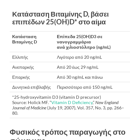
Κατάσταση Βιταμίνης D, βάσει
επιπέδων 25(OH)D* στο αίμα
Κατάσταση
Επίπεδα 25(OH)D3 σε
Βιταμίνης D
νανογραμμάρια
ανά χιλιοστόλιτρο (ng/mL)
Ελλιπής
Λιγότερο από 20 ng/mL
Ανεπαρκής
Από 20 έως 29 ng/mL
Επαρκής
Από 30 ng/mL και πάνω
Δυνητικά επιβλαβής
Περισσότερο από 150 ng/mL
*25-hydroxyvitamin D3 (vitamin D precursor)
Source: Holick
MF
. “
Vitamin D Deficiency
,”
New England
Journal of Medicine
(July 19, 2007), Vol. 357, No. 3, pp. 266–
80.
Φυσικός τρόπος παραγωγής στο