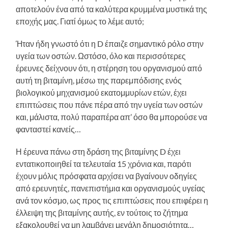
αποτελούν ένα από τα καλύτερα κρυμμένα μυστικά της
εποχής μας. Γιατί όμως το λέμε αυτό;
Ήταν ήδη γνωστό ότι η D έπαιζε σημαντικό ρόλο στην
υγεία των οστών. Ωστόσο, όλο και περισσότερες
έρευνες δείχνουν ότι, η στέρηση του οργανισμού από
αυτή τη βιταμίνη, μέσω της παρεμπόδισης ενός
βιολογικού μηχανισμού εκατομμυρίων ετών, έχει
επιπτώσεις που πάνε πέρα από την υγεία των οστών
και, μάλιστα, πολύ παραπέρα απ’ όσο θα μπορούσε να
φανταστεί κανείς…
Η έρευνα πάνω στη δράση της βιταμίνης D έχει
εντατικοποιηθεί τα τελευταία 15 χρόνια και, παρότι
έχουν μόλις πρόσφατα αρχίσει να βγαίνουν οδηγίες
από ερευνητές, πανεπιστήμια και οργανισμούς υγείας
ανά τον κόσμο, ως προς τις επιπτώσεις που επιφέρει η
έλλειψη της βιταμίνης αυτής, εν τούτοις το ζήτημα
εξακολουθεί να μη λαμβάνει μεγάλη δημοσιότητα…