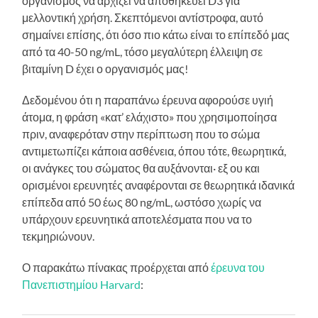
οργανισμός να αρχίζει να αποθηκεύει D3 για
μελλοντική χρήση. Σκεπτόμενοι αντίστροφα, αυτό
σημαίνει επίσης, ότι όσο πιο κάτω είναι το επίπεδό μας
από τα 40-50 ng/mL, τόσο μεγαλύτερη έλλειψη σε
βιταμίνη D έχει ο οργανισμός μας!
Δεδομένου ότι η παραπάνω έρευνα αφορούσε υγιή
άτομα, η φράση «κατ’ ελάχιστο» που χρησιμοποίησα
πριν, αναφερόταν στην περίπτωση που το σώμα
αντιμετωπίζει κάποια ασθένεια, όπου τότε, θεωρητικά,
οι ανάγκες του σώματος θα αυξάνονται· εξ ου και
ορισμένοι ερευνητές αναφέρονται σε θεωρητικά ιδανικά
επίπεδα από 50 έως 80 ng/mL, ωστόσο χωρίς να
υπάρχουν ερευνητικά αποτελέσματα που να το
τεκμηριώνουν.
Ο παρακάτω πίνακας προέρχεται από
έρευνα του
Πανεπιστημίου Harvard
: