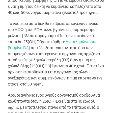
αποθηκεύσιμη μορφή της D. Για να είμαστε ΟΚ, καλό θα
είναι η τιμή του δείκτη να κυμαίνεται
κατ’ ελάχιστο
από
40 έως 50 νανογραμμάρια ανά χιλιοστόλιτρο (ng/mL).
Το νούμερο αυτό δεν θα το βρείτε σε κανέναν πίνακα
του ΕΟΦ ή του FDA, αλλά βγαίνει ως συμπέρασμα
μελέτης [βλέπε παράγραφο «Ποιο είναι το ιδανικό
επίπεδο 25(OH)D3;» στο άρθρο:
Αναπληρώνοντας
βιταμίνη D3
] που έδειξε ότι, για τον μέσο όρο των
συμμετεχόντων στην έρευνα, ο οργανισμός άρχιζε να
αποθηκεύει χοληκαλσιφερόλη (D3) όταν η τιμή της
χαλκιδιόλης [25(OH)D3] έφτανε τα 40 ng/mL. Για να έχει
αρχίσει να αποθηκεύει D3 ο οργανισμός όλων
ανεξαιρέτως των συμμετεχόντων, η τιμή έπρεπε να έχει
φτάσει στα 50 ng/mL.
Άρα, οι ανάγκες ενός υγιούς οργανισμού αρχίζουν να
καλύπτονται όταν η 25(OH)D3 είναι στα 40 έως 50
ng/mL, με αποτέλεσμα, πάνω από το επίπεδο αυτό, ο