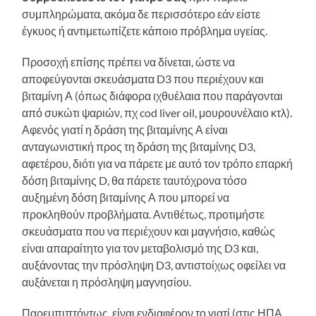
συμπληρώματα, ακόμα δε περισσότερο εάν είστε
έγκυος ή αντιμετωπίζετε κάποιο πρόβλημα υγείας.
Προσοχή επίσης πρέπει να δίνεται, ώστε να
αποφεύγονται σκευάσματα D3 που περιέχουν και
βιταμίνη Α (όπως διάφορα ιχθυέλαια που παράγονται
από συκώτι ψαριών, πχ cod liver oil, μουρουνέλαιο κτλ).
Αφενός γιατί η δράση της βιταμίνης Α είναι
ανταγωνιστική προς τη δράση της βιταμίνης D3,
αφετέρου, διότι για να πάρετε με αυτό τον τρόπο επαρκή
δόση βιταμίνης D, θα πάρετε ταυτόχρονα τόσο
αυξημένη δόση βιταμίνης Α που μπορεί να
προκληθούν προβλήματα. Αντιθέτως, προτιμήστε
σκευάσματα που να περιέχουν και μαγνήσιο, καθώς
είναι απαραίτητο για τον μεταβολισμό της D3 και,
αυξάνοντας την πρόσληψη D3, αντιστοίχως οφείλει να
αυξάνεται η πρόσληψη μαγνησίου.
Παρεμπιπτόντως, είναι ενδιαφέρον το γιατί (στις ΗΠΑ