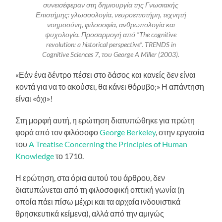
συνεισέφεραν στη δημιουργία της Γνωσιακής
Επιστήμης: γλωσσολογία, νευροεπιστήμη, τεχνητή
νοημοσύνη, φιλοσοφία, ανθρωπολογία και
ψυχολογία. Προσαρμογή από “The cognitive
revolution: a historical perspective”. TRENDS in
Cognitive Sciences 7, του George A Miller (2003).
«Εάν ένα δέντρο πέσει στο δάσος και κανείς δεν είναι
κοντά για να το ακούσει, θα κάνει θόρυβο;» Η απάντηση
είναι «όχι»!
Στη μορφή αυτή, η ερώτηση διατυπώθηκε για πρώτη
φορά από τον φιλόσοφο
George Berkeley
, στην εργασία
του
A Treatise Concerning the Principles of Human
Knowledge
το 1710.
Η ερώτηση, στα όρια αυτού του άρθρου, δεν
διατυπώνεται από τη φιλοσοφική οπτική γωνία (η
οποία πάει πίσω μέχρι και τα αρχαία ινδουιστικά
θρησκευτικά κείμενα), αλλά από την αμιγώς