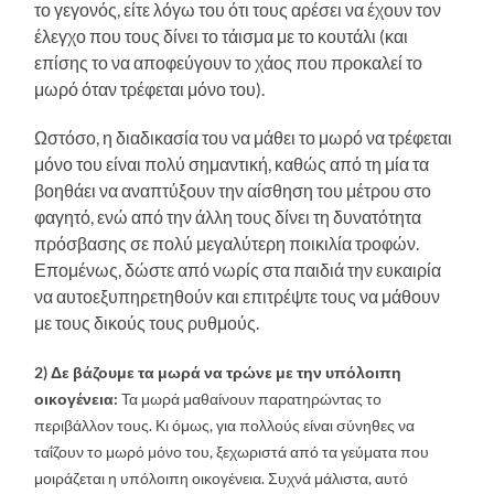
το γεγονός, είτε λόγω του ότι τους αρέσει να έχουν τον
έλεγχο που τους δίνει το τάισμα με το κουτάλι (και
επίσης το να αποφεύγουν το χάος που προκαλεί το
μωρό όταν τρέφεται μόνο του).
Ωστόσο, η διαδικασία του να μάθει το μωρό να τρέφεται
μόνο του είναι πολύ σημαντική, καθώς από τη μία τα
βοηθάει να αναπτύξουν την αίσθηση του μέτρου στο
φαγητό, ενώ από την άλλη τους δίνει τη δυνατότητα
πρόσβασης σε πολύ μεγαλύτερη ποικιλία τροφών.
Επομένως, δώστε από νωρίς στα παιδιά την ευκαιρία
να αυτοεξυπηρετηθούν και επιτρέψτε τους να μάθουν
με τους δικούς τους ρυθμούς.
2) Δε βάζουμε τα μωρά να τρώνε με την υπόλοιπη
οικογένεια:
Τα μωρά μαθαίνουν παρατηρώντας το
περιβάλλον τους. Κι όμως, για πολλούς είναι σύνηθες να
ταΐζουν το μωρό μόνο του, ξεχωριστά από τα γεύματα που
μοιράζεται η υπόλοιπη οικογένεια. Συχνά μάλιστα, αυτό