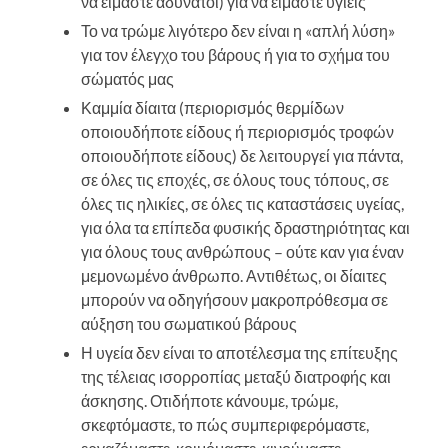
να είμαστε αδύνατοι) για να είμαστε υγιείς
Το να τρώμε λιγότερο δεν είναι η «απλή λύση»
για τον έλεγχο του βάρους ή για το σχήμα του
σώματός μας
Καμμία δίαιτα (περιορισμός θερμίδων
οποιουδήποτε είδους ή περιορισμός τροφών
οποιουδήποτε είδους) δε λειτουργεί για πάντα,
σε όλες τις εποχές, σε όλους τους τόπους, σε
όλες τις ηλικίες, σε όλες τις καταστάσεις υγείας,
για όλα τα επίπεδα φυσικής δραστηριότητας και
για όλους τους ανθρώπους – ούτε καν για έναν
μεμονωμένο άνθρωπο. Αντιθέτως, οι δίαιτες
μπορούν να οδηγήσουν μακροπρόθεσμα σε
αύξηση του σωματικού βάρους
Η υγεία δεν είναι το αποτέλεσμα της επίτευξης
της τέλειας ισορροπίας μεταξύ διατροφής και
άσκησης. Οτιδήποτε κάνουμε, τρώμε,
σκεφτόμαστε, το πώς συμπεριφερόμαστε,