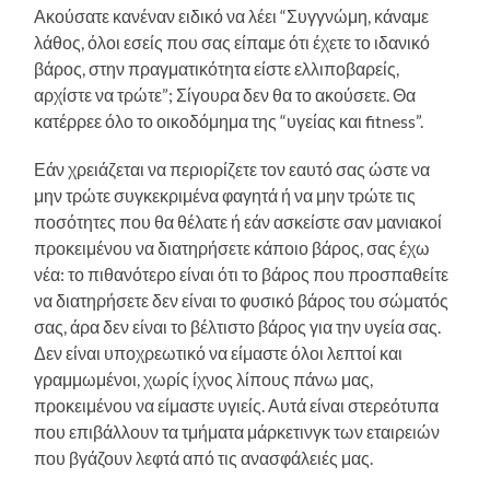
Ακούσατε κανέναν ειδικό να λέει “Συγγνώμη, κάναμε
λάθος, όλοι εσείς που σας είπαμε ότι έχετε το ιδανικό
βάρος, στην πραγματικότητα είστε ελλιποβαρείς,
αρχίστε να τρώτε”; Σίγουρα δεν θα το ακούσετε. Θα
κατέρρεε όλο το οικοδόμημα της “υγείας και fitness”.
Εάν χρειάζεται να περιορίζετε τον εαυτό σας ώστε να
μην τρώτε συγκεκριμένα φαγητά ή να μην τρώτε τις
ποσότητες που θα θέλατε ή εάν ασκείστε σαν μανιακοί
προκειμένου να διατηρήσετε κάποιο βάρος, σας έχω
νέα: το πιθανότερο είναι ότι το βάρος που προσπαθείτε
να διατηρήσετε δεν είναι το φυσικό βάρος του σώματός
σας, άρα δεν είναι το βέλτιστο βάρος για την υγεία σας.
Δεν είναι υποχρεωτικό να είμαστε όλοι λεπτοί και
γραμμωμένοι, χωρίς ίχνος λίπους πάνω μας,
προκειμένου να είμαστε υγιείς. Αυτά είναι στερεότυπα
που επιβάλλουν τα τμήματα μάρκετινγκ των εταιρειών
που βγάζουν λεφτά από τις ανασφάλειές μας.