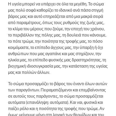
Η υγεία μπορεί να υπάρχει σε όλα τα μεγέθη. Το σώμα
μας πολύ σοφά καθορίζει το ιδανικό ανά πάσα στιγμή
βάρος μας και αυτό επηρεάζεται από μια μακρά σειρά
από παραμέτρους, όπως τους ρυθμούς της ζωής μας,
το κλίμα του μέρους που ζούμε, την εποχή του χρόνου,
το περιβάλλον της πόλης μας, τη δουλειά που κάνουμε,
το πότε τρώμε, την ποιότητα της τροφής μας, το πόσο
κοιμόμαστε, το επίπεδο άγχους μας, την ύπαρξη ή όχι
ανθρώπων που μας αγαπάνε και μας στηρίζουν, την
ηλικία μας, το επίπεδο φυσικής μας δραστηριότητας, τη
βιοχημική ιδιοσυγκρασία μας, την κατάσταση της υγείας
μας και πολλών άλλων.
Το σώμα προσαρμόζει το βάρος του έναντι όλων αυτών
των παραγόντων. Πειραματιζόμενοι και επεμβαίνοντας
σε αυτούς τους παράγοντες, το σώμα προσαρμόζεται
αυτόματα (επανάληψη: αυτόματα). Και ναι, φυσικά και
παίζει ρόλο και η ποσότητα της τροφής που τρώμε. Αν
όμως μείνουμε μόνο στη λογική των θερμίδων και του