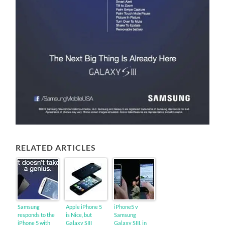
RELATED ARTICLES
Samsung
Apple iPhone 5
iPhone5 v
responds to the
is Nice, but
Samsung
iPhone 5 with
Galaxy SIII
Galaxy SIII, in