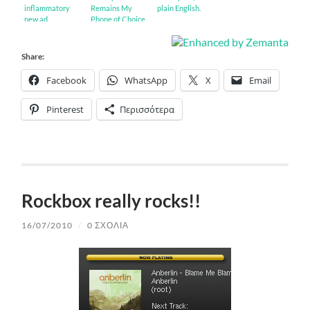
inflammatory
Remains My
plain English.
new ad
Phone of Choice
Share:
Facebook
WhatsApp
X
Email
Pinterest
Περισσότερα
Rockbox really rocks!!
16/07/2010
/
0 ΣΧΌΛΙΑ