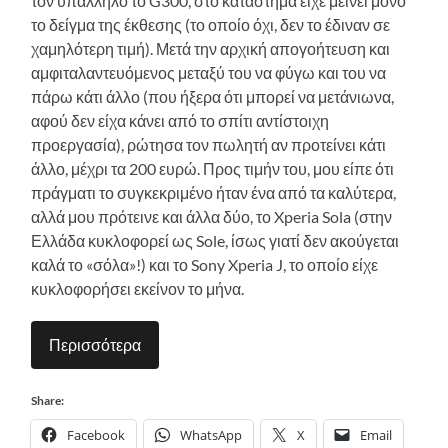
τον υπάλληλο το G300, στο κατάστημα είχε μείνει μόνο
το δείγμα της έκθεσης (το οποίο όχι, δεν το έδιναν σε
χαμηλότερη τιμή). Μετά την αρχική απογοήτευση και
αμφιταλαντευόμενος μεταξύ του να φύγω και του να
πάρω κάτι άλλο (που ήξερα ότι μπορεί να μετάνιωνα,
αφού δεν είχα κάνει από το σπίτι αντίστοιχη
προεργασία), ρώτησα τον πωλητή αν προτείνει κάτι
άλλο, μέχρι τα 200 ευρώ. Προς τιμήν του, μου είπε ότι
πράγματι το συγκεκριμένο ήταν ένα από τα καλύτερα,
αλλά μου πρότεινε και άλλα δύο, το Xperia Sola (στην
Ελλάδα κυκλοφορεί ως Sole, ίσως γιατί δεν ακούγεται
καλά το «σόλα»!) και το Sony Xperia J, το οποίο είχε
κυκλοφορήσει εκείνον το μήνα.
Περισσότερα
Share:
Facebook
WhatsApp
X
Email