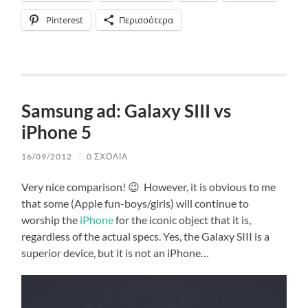
Pinterest
Περισσότερα
Samsung ad: Galaxy SIII vs
iPhone 5
16/09/2012
/
0 ΣΧΌΛΙΑ
Very nice comparison! 😉 However, it is obvious to me
that some (Apple fun-boys/girls) will continue to
worship the
iPhone
for the iconic object that it is,
regardless of the actual specs. Yes, the Galaxy SIII is a
superior device, but it is not an iPhone…