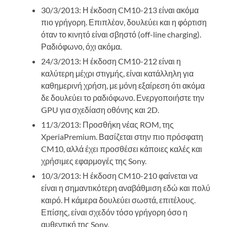
30/3/2013: Η έκδοση CM10-213 είναι ακόμα
πιο γρήγορη. Επιπλέον, δουλεύει και η φόρτιση
όταν το κινητό είναι σβηστό (off-line charging).
Ραδιόφωνο, όχι ακόμα.
24/3/2013: Η έκδοση CM10-212 είναι η
καλύτερη μέχρι στιγμής, είναι κατάλληλη για
καθημερινή χρήση, με μόνη εξαίρεση ότι ακόμα
δε δουλεύει το ραδιόφωνο. Ενεργοποιήστε την
GPU για σχεδίαση οθόνης και 2D.
11/3/2013: Προσθήκη νέας ROM, της
XperiaPremium. Βασίζεται στην πιο πρόσφατη
CM10, αλλά έχει προσθέσει κάποιες καλές και
χρήσιμες εφαρμογές της Sony.
10/3/2013: Η έκδοση CM10-210 φαίνεται να
είναι η σημαντικότερη αναβάθμιση εδώ και πολύ
καιρό. Η κάμερα δουλεύει σωστά, επιτέλους.
Επίσης, είναι σχεδόν τόσο γρήγορη όσο η
αυθεντική της Sony.