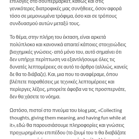
επιλογές στο σουπερμάρκετ, καθώς και στις
γενικότερες διατροφικές μας συνήθειες, όσον αφορά
τόσο σε μεμονωμένα τρόφιμα, όσο και σε τρόπους
συνδυασμού αυτών μεταξύ τους.
Το θέμα, στην πλήρη του έκταση, είναι αρκετά
πολύπλοκο και κανονικά απαιτεί κάποιες στοιχειώδεις
βιοχημικές γνώσεις· από μόνο του, αυτό σημαίνει ότι
δεν υπήρχε περίπτωση να εξαντλήσουμε όλες τις
δυνατές λεπτομέρειες σε αυτό το άρθρο (αλλιώς, κανείς
δε θα το διάβαζε). Και, μια που το αναφέραμε, όπου
βλέπετε παραθέσεις με τεχνικές λεπτομέρειες και
περίεργες λέξεις, μπορείτε άφοβα να τις προσπερνάτε,
δεν θα χάσετε το νόημα.
Ωστόσο, πιστοί στο πνεύμα του blog μας, «Collecting
thoughts, giving them meaning, and having fun while at
it», εδώ θα παρουσιάσουμε πληροφορίες και γνώσεις
προχωρημένου επιπέδου (το ζουμί του τι θα διαβάζατε