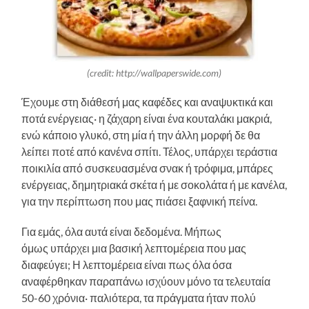
(credit: http://wallpaperswide.com)
Έχουμε στη διάθεσή μας καφέδες και αναψυκτικά και
ποτά ενέργειας· η ζάχαρη είναι ένα κουταλάκι μακριά,
ενώ κάποιο γλυκό, στη μία ή την άλλη μορφή δε θα
λείπει ποτέ από κανένα σπίτι. Τέλος, υπάρχει τεράστια
ποικιλία από συσκευασμένα σνακ ή τρόφιμα, μπάρες
ενέργειας, δημητριακά σκέτα ή με σοκολάτα ή με κανέλα,
για την περίπτωση που μας πιάσει ξαφνική πείνα.
Για εμάς, όλα αυτά είναι δεδομένα. Μήπως
όμως υπάρχει μια βασική λεπτομέρεια που μας
διαφεύγει; Η λεπτομέρεια είναι πως όλα όσα
αναφέρθηκαν παραπάνω ισχύουν μόνο τα τελευταία
50-60 χρόνια· παλιότερα, τα πράγματα ήταν πολύ