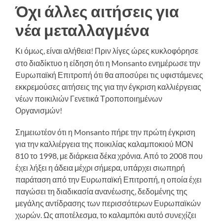
Όχι άλλες αιτήσεις για
νέα μεταλλαγμένα
Κι όμως, είναι αλήθεια! Πριν λίγες ώρες κυκλοφόρησε
στο διαδίκτυο η είδηση ότι η Monsanto ενημέρωσε την
Ευρωπαϊκή Επιτροπή ότι θα αποσύρει τις υφιστάμενες
εκκρεμούσες αιτήσεις της για την έγκριση καλλιέργειας
νέων ποικιλιών Γενετικά Τροποποιημένων
Οργανισμών!
Σημειωτέον ότι η Monsanto πήρε την πρώτη έγκριση
για την καλλιέργεια της ποικιλίας καλαμποκιού ΜΟΝ
810 το 1998, με διάρκεια δέκα χρόνια. Από το 2008 που
έχει λήξει η άδεια μέχρι σήμερα, υπάρχει σιωπηρή
παράταση από την Ευρωπαϊκή Επιτροπή, η οποία έχει
παγώσει τη διαδικασία ανανέωσης, δεδομένης της
μεγάλης αντίδρασης των περισσότερων Ευρωπαϊκών
χωρών. Ως αποτέλεσμα, το καλαμπόκι αυτό συνεχίζει