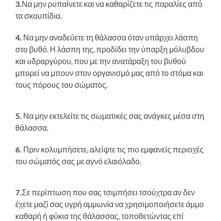
3.
Να μην ρυπαίνετε και να καθαρίζετε τις παραλίες από
τα σκουπίδια.
4.
Να μην αναδεύετε τη θάλασσα όταν υπάρχει λάσπη
στο βυθό. Η λάσπη της, προδίδει την ύπαρξη μόλυβδου
και υδραργύρου, που με την ανατάραξη του βυθού
μπορεί να μπουν στον οργανισμό μας από το στόμα και
τους πόρους του σώματος.
5.
Να μην εκτελείτε τις σωματικές σας ανάγκες μέσα στη
θάλασσα.
6.
Πριν κολυμπήσετε, αλείψτε τις πιο εμφανείς περιοχές
του σώματός σας με αγνό ελαιόλαδο.
7.
Σε περίπτωση που σας τσιμπήσει τσούχτρα αν δεν
έχετε μαζί σας υγρή αμμωνία να χρησιμοποιήσετε άμμο
καθαρή ή φύκια της θάλασσας, τοποθετώντας επί