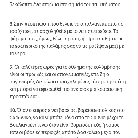
δεκάλεπτο ένα στρώμα στο σημείο του τσιμπήματος.
8.
Στην περίπτωση που θέλετε να απαλλαγείτε από τις
τσούχτρες, απασχοληθείτε με το να τις ψαρεύετε. Το
ψάρεμά τους, όμως, θέλει προσοχή. Προσπαθήστε με
το εσωτερικό της παλάμης σας να τις μαζέψετε μαζί με
το νερό.
9.
Οι καλύτερες ώρες για το άθλημα της κολύμβησης
είναι οι πρωινές και οι απογευματινές, επειδή ο
οργανισμός δεν είναι απασχολημένος τότε με την πέψη
και μπορεί να αφιερωθεί πιο άνετα σε μια κουραστική
προσπάθεια.
10.
Όταν ο καιρός είναι βόρειος, βορειοανατολικός στο
Σαρωνικό, να κολυμπάτε μόνο από το Σούνιο μέχρι τη
Βουλιαγμένη, ενώ όταν είναι βορειοδυτικός ή νότιος,
τότε οι βόρειες περιοχές από το Δασκαλειό μέχρι τον