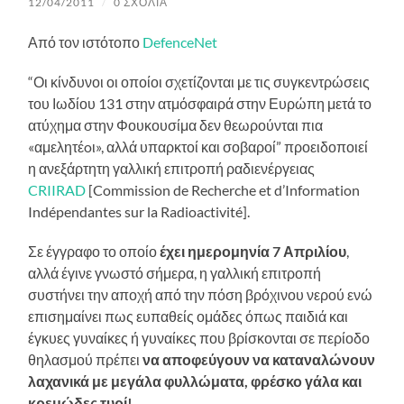
12/04/2011
/
0 ΣΧΌΛΙΑ
Από τον ιστότοπο
DefenceNet
“Οι κίνδυνοι οι οποίοι σχετίζονται με τις συγκεντρώσεις
του Ιωδίου 131 στην ατμόσφαιρά στην Ευρώπη μετά το
ατύχημα στην Φουκουσίμα δεν θεωρούνται πια
«αμελητέoι», αλλά υπαρκτοί και σοβαροί” προειδοποιεί
η ανεξάρτητη γαλλική επιτροπή ραδιενέργειας
CRIIRAD
[Commission de Recherche et d’Information
Indépendantes sur la Radioactivité].
Σε έγγραφο το οποίο
έχει ημερομηνία 7 Απριλίου
,
αλλά έγινε γνωστό σήμερα, η γαλλική επιτροπή
συστήνει την αποχή από την πόση βρόχινου νερού ενώ
επισημαίνει πως ευπαθείς ομάδες όπως παιδιά και
έγκυες γυναίκες ή γυναίκες που βρίσκονται σε περίοδο
θηλασμού πρέπει
να αποφεύγουν να καταναλώνουν
λαχανικά με μεγάλα φυλλώματα, φρέσκο γάλα και
κρεμώδες τυρί!