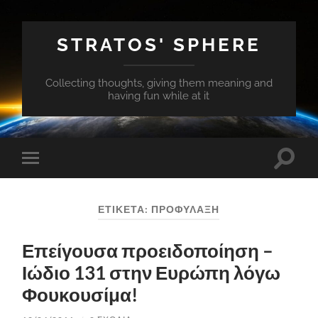
STRATOS' SPHERE
Collecting thoughts, giving them meaning and
having fun while at it
Εναλλ
Εναλλαγή
του
του
πεδίο
μενού
αναζή
για
ΕΤΙΚΈΤΑ:
ΠΡΟΦΎΛΑΞΗ
κινητά
Επείγουσα προειδοποίηση –
Ιώδιο 131 στην Ευρώπη λόγω
Φουκουσίμα!