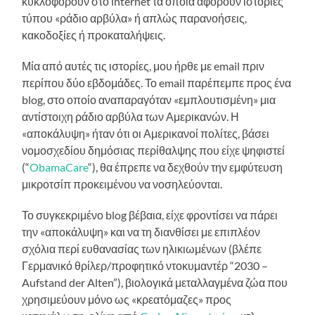
κυκλοφορούν στο internet τα οποία αφορούν ιστορίες
τύπου «ράδιο αρβύλα» ή απλώς παρανοήσεις,
κακοδοξίες ή προκαταλήψεις.
Μία από αυτές τις ιστορίες, μου ήρθε με email πριν
περίπου δύο εβδομάδες. Το email παρέπεμπε προς ένα
blog, στο οποίο αναπαραγόταν «εμπλουτισμένη» μια
αντίστοιχη ράδιο αρβύλα των Αμερικανών. Η
«αποκάλυψη» ήταν ότι οι Αμερικανοί πολίτες, βάσει
νομοσχεδίου δημόσιας περίθαλψης που είχε ψηφιστεί
(“
ObamaCare
“), θα έπρεπε να δεχθούν την εμφύτευση
μικροτσίπ προκειμένου να νοσηλεύονται.
Το συγκεκριμένο blog βέβαια, είχε φροντίσει να πάρει
την «αποκάλυψη» και να τη διανθίσει με επιπλέον
σχόλια περί ευθανασίας των ηλικιωμένων (βλέπε
Γερμανικό θρίλερ/προφητικό ντοκυμαντέρ “2030 –
Aufstand der Alten”), βιολογικά μεταλλαγμένα ζώα που
χρησιμεύουν μόνο ως «κρεατόμαζες» προς