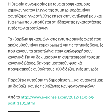
Η θεωρία συνωμοσίας με τους αεροψεκασμούς
χημικών για τον έλεγχο της συμπεριφοράς, είναι
φαντάζομαι γνωστή. Χτες έπεσε στην αντίληψή μου και
ένα email που υποτίθεται ότι έδειχνε τις εγκαταστάσεις
εντός των αεροπλάνων!
Τα «βαρέλια ψεκασμών» στις εντυπωσιακές φωτό που
ακολουθούν είναι έρμα (ballast) για τις πτητικές δοκιμές
που κάνουν τα αεροπλάνα, πριν κυκλοφορήσουν
κανονικά. Για να δοκιμάσουν τη συμπεριφορά τους με
κανονικό βάρος, δε χρησιμοποιούν φυσικά
πραγματικούς ανθρώπους, αλλά δεξαμενές με νερό!
Παραθέτω αυτούσια τη δημοσίευση…. και αναρωτιέμαι:
μα διαβάζει κανείς τις λεζάντες των φωτογραφιών?
Από το
http://www.e-eidhseis.com/2012/11/blog-
post_1131.html