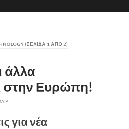
CHNOLOGY
(ΣΕΛΊΔΑ 1 ΑΠΌ 2)
ι άλλα
α στην Ευρώπη!
ΌΛΙΑ
ις για νέα