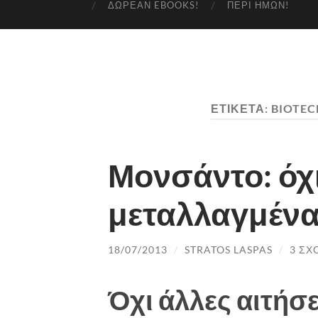
ΔΩΡΕΆΝ EBOOKS!
ΠΕΡΊ ΗΜΏΝ!
ΕΤΙΚΈΤΑ:
BIOTE
Μονσάντο: όχ
μεταλλαγμέν
18/07/2013
/
STRATOS LASPAS
/
3 ΣΧ
Όχι άλλες αιτήσε