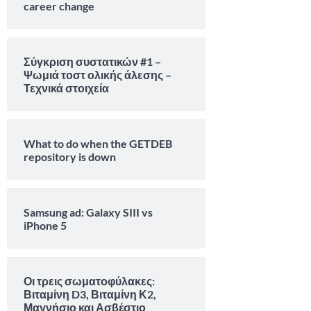
career change
Σύγκριση συστατικών #1 –
Ψωμιά τοστ ολικής άλεσης –
Τεχνικά στοιχεία
What to do when the GETDEB
repository is down
Samsung ad: Galaxy SIII vs
iPhone 5
Οι τρεις σωματοφύλακες:
Βιταμίνη D3, Βιταμίνη Κ2,
Μαγνήσιο και Ασβέστιο