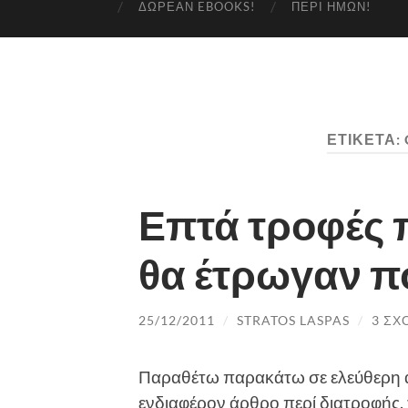
ΔΩΡΕΆΝ EBOOKS!
ΠΕΡΊ ΗΜΏΝ!
ΕΤΙΚΈΤΑ:
Επτά τροφές π
θα έτρωγαν π
25/12/2011
/
STRATOS LASPAS
/
3 ΣΧ
Παραθέτω παρακάτω σε ελεύθερη α
ενδιαφέρον άρθρο περί διατροφής,