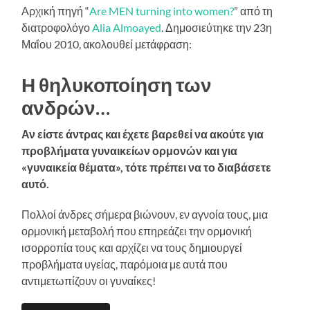
Αρχική πηγή “
Are MEN turning into women?
” από τη
διατροφολόγο
Alia Almoayed
. Δημοσιεύτηκε την 23η
Μαΐου 2010, ακολουθεί μετάφραση:
Η θηλυκοποίηση των
ανδρών…
Αν είστε άντρας και έχετε βαρεθεί να ακούτε για
προβλήματα γυναικείων ορμονών και για
«γυναικεία θέματα», τότε πρέπει να το διαβάσετε
αυτό.
Πολλοί άνδρες σήμερα βιώνουν, εν αγνοία τους, μια
ορμονική μεταβολή που επηρεάζει την ορμονική
ισορροπία τους και αρχίζει να τους δημιουργεί
προβλήματα υγείας, παρόμοια με αυτά που
αντιμετωπίζουν οι γυναίκες!