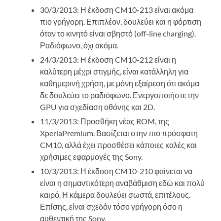
30/3/2013: Η έκδοση CM10-213 είναι ακόμα
πιο γρήγορη. Επιπλέον, δουλεύει και η φόρτιση
όταν το κινητό είναι σβηστό (off-line charging).
Ραδιόφωνο, όχι ακόμα.
24/3/2013: Η έκδοση CM10-212 είναι η
καλύτερη μέχρι στιγμής, είναι κατάλληλη για
καθημερινή χρήση, με μόνη εξαίρεση ότι ακόμα
δε δουλεύει το ραδιόφωνο. Ενεργοποιήστε την
GPU για σχεδίαση οθόνης και 2D.
11/3/2013: Προσθήκη νέας ROM, της
XperiaPremium. Βασίζεται στην πιο πρόσφατη
CM10, αλλά έχει προσθέσει κάποιες καλές και
χρήσιμες εφαρμογές της Sony.
10/3/2013: Η έκδοση CM10-210 φαίνεται να
είναι η σημαντικότερη αναβάθμιση εδώ και πολύ
καιρό. Η κάμερα δουλεύει σωστά, επιτέλους.
Επίσης, είναι σχεδόν τόσο γρήγορη όσο η
αυθεντική της Sony.