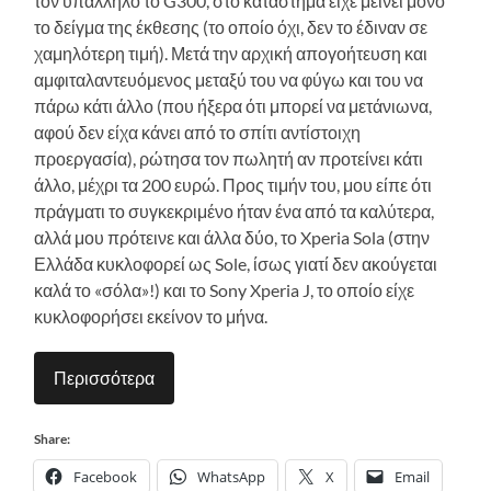
τον υπάλληλο το G300, στο κατάστημα είχε μείνει μόνο
το δείγμα της έκθεσης (το οποίο όχι, δεν το έδιναν σε
χαμηλότερη τιμή). Μετά την αρχική απογοήτευση και
αμφιταλαντευόμενος μεταξύ του να φύγω και του να
πάρω κάτι άλλο (που ήξερα ότι μπορεί να μετάνιωνα,
αφού δεν είχα κάνει από το σπίτι αντίστοιχη
προεργασία), ρώτησα τον πωλητή αν προτείνει κάτι
άλλο, μέχρι τα 200 ευρώ. Προς τιμήν του, μου είπε ότι
πράγματι το συγκεκριμένο ήταν ένα από τα καλύτερα,
αλλά μου πρότεινε και άλλα δύο, το Xperia Sola (στην
Ελλάδα κυκλοφορεί ως Sole, ίσως γιατί δεν ακούγεται
καλά το «σόλα»!) και το Sony Xperia J, το οποίο είχε
κυκλοφορήσει εκείνον το μήνα.
Περισσότερα
Share:
Facebook
WhatsApp
X
Email