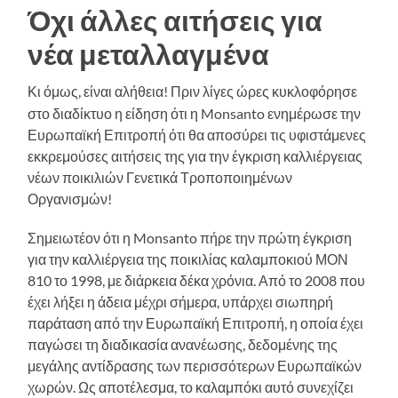
Όχι άλλες αιτήσεις για
νέα μεταλλαγμένα
Κι όμως, είναι αλήθεια! Πριν λίγες ώρες κυκλοφόρησε
στο διαδίκτυο η είδηση ότι η Monsanto ενημέρωσε την
Ευρωπαϊκή Επιτροπή ότι θα αποσύρει τις υφιστάμενες
εκκρεμούσες αιτήσεις της για την έγκριση καλλιέργειας
νέων ποικιλιών Γενετικά Τροποποιημένων
Οργανισμών!
Σημειωτέον ότι η Monsanto πήρε την πρώτη έγκριση
για την καλλιέργεια της ποικιλίας καλαμποκιού ΜΟΝ
810 το 1998, με διάρκεια δέκα χρόνια. Από το 2008 που
έχει λήξει η άδεια μέχρι σήμερα, υπάρχει σιωπηρή
παράταση από την Ευρωπαϊκή Επιτροπή, η οποία έχει
παγώσει τη διαδικασία ανανέωσης, δεδομένης της
μεγάλης αντίδρασης των περισσότερων Ευρωπαϊκών
χωρών. Ως αποτέλεσμα, το καλαμπόκι αυτό συνεχίζει