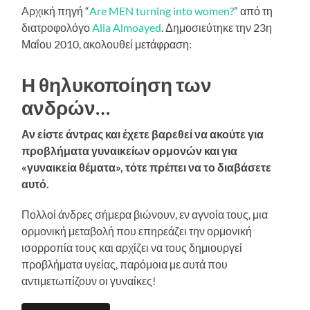
Αρχική πηγή “
Are MEN turning into women?
” από τη
διατροφολόγο
Alia Almoayed
. Δημοσιεύτηκε την 23η
Μαΐου 2010, ακολουθεί μετάφραση:
Η θηλυκοποίηση των
ανδρών…
Αν είστε άντρας και έχετε βαρεθεί να ακούτε για
προβλήματα γυναικείων ορμονών και για
«γυναικεία θέματα», τότε πρέπει να το διαβάσετε
αυτό.
Πολλοί άνδρες σήμερα βιώνουν, εν αγνοία τους, μια
ορμονική μεταβολή που επηρεάζει την ορμονική
ισορροπία τους και αρχίζει να τους δημιουργεί
προβλήματα υγείας, παρόμοια με αυτά που
αντιμετωπίζουν οι γυναίκες!