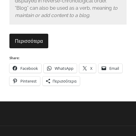
displayed in reverse-chronological order.
“Blog” can also be used as a verb, meaning
to
maintain or add content to a blog
.
Περισσότερα
Share:
Facebook
WhatsApp
X
Email
Pinterest
Περισσότερα