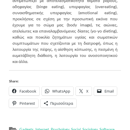
αντιμετωπίζει με αποτελεσματικότητα θέματα βάρους,
αδηφαγίας (binge eating), υπερφαγίας (overeating),
συναισθηματικής υπερφαγίας (emotional eating),
προκλήσεις σε σχέση με την προσωπική εικόνα που
έχουμε για το σώμα μας (body image), τις αιώνιες,
ατελείωτες και επαναλαμβανόμενες δίαιτες (yo-yo dieting),
καθώς και ποικιλία ζητημάτων υγείας και σωματικών
συμπτωμάτων που σχετίζονται με τη διατροφή, όπως η
λειτουργία της πέψης, η αίσθηση κόπωσης, η πεσμένη ή
ευμετάβλητη διάθεση, η λειτουργία του ανοσοποιητικού
και άλλα.
Share:
Facebook
WhatsApp
X
Email
Pinterest
Περισσότερα
Gadgets
,
Internet
,
Psychology
,
Social
,
Sociology
,
Software
,