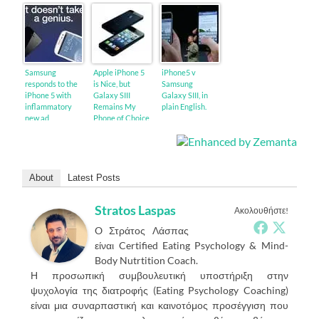
Samsung
Apple iPhone 5
iPhone5 v
responds to the
is Nice, but
Samsung
iPhone 5 with
Galaxy SIII
Galaxy SIII, in
inflammatory
Remains My
plain English.
new ad
Phone of Choice
About
Latest Posts
Stratos Laspas
Ακολουθήστε!
O Στράτος Λάσπας
είναι Certified Eating Psychology & Mind-
Body Nutrtition Coach.
Η προσωπική συμβουλευτική υποστήριξη στην
ψυχολογία της διατροφής (Eating Psychology Coaching)
είναι μια συναρπαστική και καινοτόμος προσέγγιση που