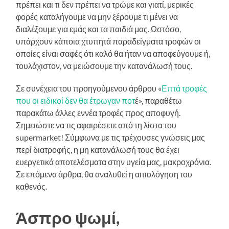
πρέπει και τι δεν πρέπει να τρώμε και γιατί, μερικές
φορές καταλήγουμε να μην ξέρουμε τι μένει να
διαλέξουμε για εμάς και τα παιδιά μας. Ωστόσο,
υπάρχουν κάποια χτυπητά παραδείγματα τροφών οι
οποίες είναι σαφές ότι καλό θα ήταν να αποφεύγουμε ή,
τουλάχιστον, να μειώσουμε την κατανάλωσή τους.
Σε συνέχεια του προηγούμενου άρθρου «
Επτά τροφές
που οι ειδικοί δεν θα έτρωγαν ποτ
έ», παραθέτω
παρακάτω άλλες εννέα τροφές προς αποφυγή.
Σημειώστε να τις αφαιρέσετε από τη λίστα του
supermarket! Σύμφωνα με τις τρέχουσες γνώσεις μας
περί διατροφής, η μη κατανάλωσή τους θα έχει
ευεργετικά αποτελέσματα στην υγεία μας, μακροχρόνια.
Σε επόμενα άρθρα, θα αναλυθεί η αιτιολόγηση του
καθενός.
Άσπρο ψωμί,