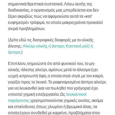
σημαντικά θρεπτικά συστατικά. Λόγω αυτής της
διαδικασίας, ο οργανισμός μας μπερδεύεται και δεν
ξέρει ακριβώς πώς να αφομοιώσει αυτά τα «κατ’
ευφημισμό» τρόφιμα, το οποίο μακροχρόνια προκαλεί
σειρά προβλημάτων.
(Δείτε εδώ τις διατροφικές διαφορές με το ολικής
άλεσης:
Αλεύρι ολικής ή άσπρο; Καστανό ρύζι ή
άσπρο;
)
Επιπλέον, σημειώστε ότι από φυσικού του, το μη-
ολικής-άλεσης αλεύρι, αμέσως μετά το άλεσμα έχει
ωχρή-κιτρινωπή όψη, η οποία σιγά-σιγά, με τον καιρό,
γυρίζει προς το λευκό. Το ραφιναρισμένο άσπρο αλεύρι,
για να λευκανθεί (και να πωληθεί πιο γρήγορα) έχει
υποστεί χημική επεξεργασία. Ως
λευκαντικοί
παράγοντες
χρησιμοποιούνται χημικές ουσίες, ακόμα
και επικίνδυνες όπως χλωρίνη ή βρωμικό άλας, τα
οποία έχουν συνδεθεί με καρκίνο, προβλήματα στον