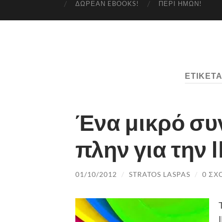
ΔΩΡΕΆΝ EBOOKS!
ΠΕΡΊ ΗΜΏΝ!
ΕΤΙΚΈΤΑ
Ένα μικρό συν
πλην για την 
01/10/2012
/
STRATOS LASPAS
/
0 ΣΧ