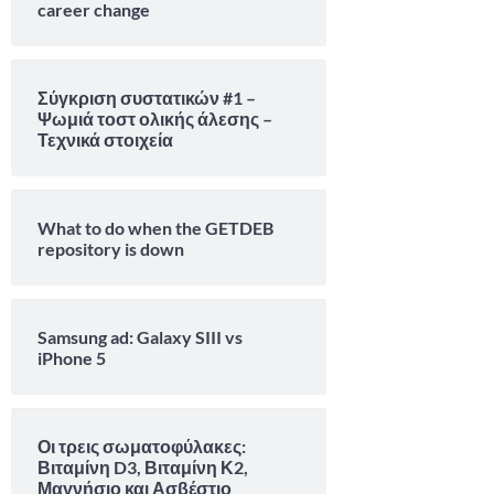
career change
Σύγκριση συστατικών #1 –
Ψωμιά τοστ ολικής άλεσης –
Τεχνικά στοιχεία
What to do when the GETDEB
repository is down
Samsung ad: Galaxy SIII vs
iPhone 5
Οι τρεις σωματοφύλακες:
Βιταμίνη D3, Βιταμίνη Κ2,
Μαγνήσιο και Ασβέστιο