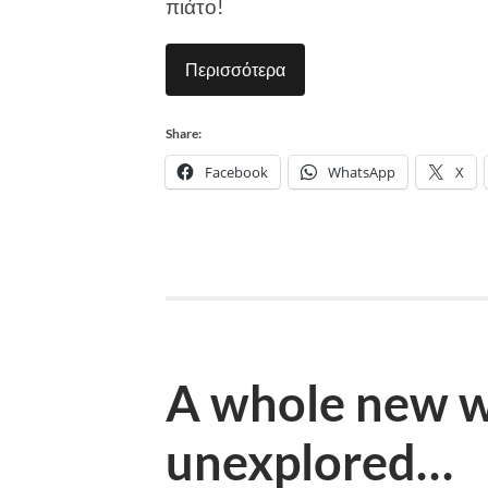
πιάτο!
Περισσότερα
Share:
Facebook
WhatsApp
X
A whole new wo
unexplored…