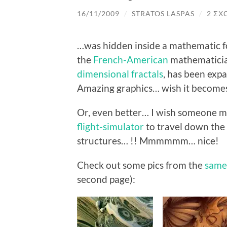
16/11/2009
/
STRATOS LASPAS
/
2 ΣΧ
…was hidden inside a mathematic
the
French-American
mathematici
dimensional
fractals
, has been ex
Amazing graphics… wish it becomes
Or, even better… I wish someone 
flight-simulator
to travel down the
structures… !! Mmmmmm… nice!
Check out some pics from the
same 
second page):