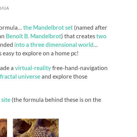
ΌΛΙΑ
 formula…
the Mandelbrot set
(named after
an
Benoît B. Mandelbrot
)
that creates
two
panded
into a three dimensional world
…
 easy to explore on a home pc!
made a
virtual-reality
free-hand-navigation
fractal universe
and explore those
site
(the formula behind these is on the