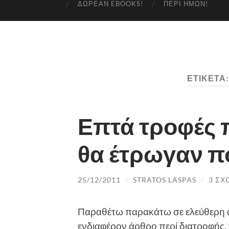
ΔΩΡΕΆΝ EBOOKS!
ΠΕΡΊ ΗΜΏΝ!
ΕΤΙΚΈΤΑ
Επτά τροφές π
θα έτρωγαν π
25/12/2011
/
STRATOS LASPAS
/
3 ΣΧ
Παραθέτω παρακάτω σε ελεύθερη α
ενδιαφέρον άρθρο περί διατροφής,