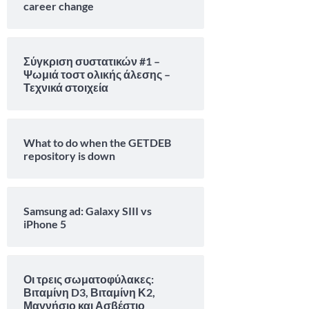
career change
Σύγκριση συστατικών #1 –
Ψωμιά τοστ ολικής άλεσης –
Τεχνικά στοιχεία
What to do when the GETDEB
repository is down
Samsung ad: Galaxy SIII vs
iPhone 5
Οι τρεις σωματοφύλακες:
Βιταμίνη D3, Βιταμίνη Κ2,
Μαγνήσιο και Ασβέστιο