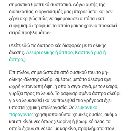
σημαντικά θρεπτικά συστατικά. Λόγω αυτής της
διαδικασίας, ο οργανισμός μας μπερδεύεται και δεν
ξέρει ακριβώς πώς να αφομοιώσει αυτά τα «κατ’
ευφημισμό» τρόφιμα, το οποίο μακροχρόνια προκαλεί
σειρά προβλημάτων.
(Δείτε εδώ τις διατροφικές διαφορές με το ολικής
άλεσης:
Αλεύρι ολικής ή άσπρο; Καστανό ρύζι ή
άσπρο;
)
Επιπλέον, σημειώστε ότι από φυσικού του, το μη-
ολικής-άλεσης αλεύρι, αμέσως μετά το άλεσμα έχει
ωχρή-κιτρινωπή όψη, η οποία σιγά-σιγά, με τον καιρό,
γυρίζει προς το λευκό. Το ραφιναρισμένο άσπρο αλεύρι,
για να λευκανθεί (και να πωληθεί πιο γρήγορα) έχει
υποστεί χημική επεξεργασία. Ως
λευκαντικοί
παράγοντες
χρησιμοποιούνται χημικές ουσίες, ακόμα
και επικίνδυνες όπως χλωρίνη ή βρωμικό άλας, τα
οποία έχουν συνδεθεί με καρκίνο, προβλήματα στον