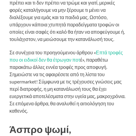
πρέπει και τι δεν πρέπει να τρώμε και γιατί, μερικές
φορές καταλήγουμε να μην ξέρουμε τι μένει να
διαλέξουμε για εμάς και τα παιδιά μας. Ωστόσο,
υπάρχουν κάποια χτυπητά παραδείγματα τροφών οι
οποίες είναι σαφές ότι καλό θα ήταν να αποφεύγουμε ή,
τουλάχιστον, να μειώσουμε την κατανάλωσή τους.
Σε συνέχεια του προηγούμενου άρθρου «
Επτά τροφές
που οι ειδικοί δεν θα έτρωγαν ποτ
έ», παραθέτω
παρακάτω άλλες εννέα τροφές προς αποφυγή.
Σημειώστε να τις αφαιρέσετε από τη λίστα του
supermarket! Σύμφωνα με τις τρέχουσες γνώσεις μας
περί διατροφής, η μη κατανάλωσή τους θα έχει
ευεργετικά αποτελέσματα στην υγεία μας, μακροχρόνια.
Σε επόμενα άρθρα, θα αναλυθεί η αιτιολόγηση του
καθενός.
Άσπρο ψωμί,