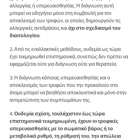
αλλεργίας ή υπερευαισθησίας. Η διάγνωση αυτή
μπορεί να οδηγήσει μόνο στη συμβουλή για τον
αποκλεισμό των τροφών, οι οποίες δημιουργούν τις
αλλεργικές αντιδράσεις και
όχι στο σχεδιασμό του
διαιτολογίου
.
2. Από τις εναλλακτικές μεθόδους, ουδεμία ως τώρα
έχει τεκμηριωθεί επιστημονικά, συνεπώς δεν πρέπει να
εφαρμόζεται ούτε για διάγνωση ούτε για θεραπεία.
3. Η διάγνωση κάποιας υπερευαισθησίας και ο
αποκλεισμός των τροφών που την προκαλούν στο
άτομο μπορεί να βοηθήσει αποκλειστικά και μόνο στην
αντιμετώπιση των συμπτωμάτων της.
4.
Ουδεμία σχέση, τουλάχιστον έως τώρα
επιστημονικά τεκμηριωμένη, έχουν οι τροφικές
υπερευαισθησίες με το σωματικό βάρος ή το
μεταβολικό ρυθμό, τη ρύθμισή του, την απώλεια