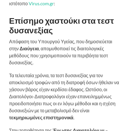
ιστότοπο
Virus.com.gr
:
Επίσημο χαστούκι στα τεστ
δυσανεξίας
Απόφαση του Υπουργού Υγείας, που δημοσιεύεται
στην
Διαύγεια
, απομυθοποιεί τις διαιτολογικές
μεθόδους που χρησιμοποιούν τα περιβόητα τεστ
δυσανεξίας.
Τα τελευταία χρόνια, τα τεστ δυσανεξίας για τον
αποκλεισμό τροφών από τη διατροφή όσων ήθελαν να
χάσουν βάρος είχαν κερδίσει έδαφος. Ωστόσο, οι
Διαιτολόγοι-Διατροφολόγοι είχαν επανειλημμένως
προειδοποιήσει πως οι εν λόγω μέθοδοι και η σχέση
δυσανεξιών με το μεταβολισμό δεν είναι
τεκμηριωμένες επιστημονικά
.
Στην τοποθέτηση της
Ένωσης Διαιοτολόγων –