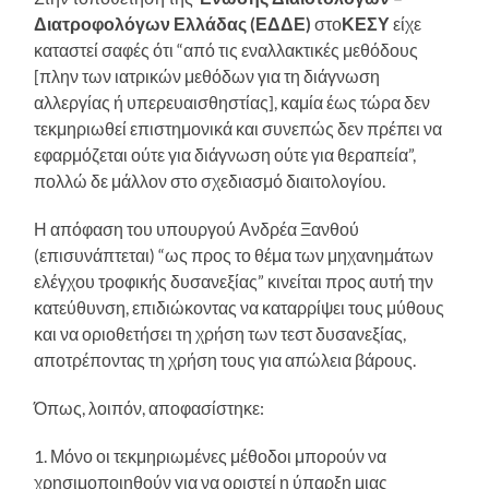
Διατροφολόγων Ελλάδας (ΕΔΔΕ)
στο
ΚΕΣΥ
είχε
καταστεί σαφές ότι “από τις εναλλακτικές μεθόδους
[πλην των ιατρικών μεθόδων για τη διάγνωση
αλλεργίας ή υπερευαισθηστίας], καμία έως τώρα δεν
τεκμηριωθεί επιστημονικά και συνεπώς δεν πρέπει να
εφαρμόζεται ούτε για διάγνωση ούτε για θεραπεία”,
πολλώ δε μάλλον στο σχεδιασμό διαιτολογίου.
Η απόφαση του υπουργού Ανδρέα Ξανθού
(επισυνάπτεται) “ως προς το θέμα των μηχανημάτων
ελέγχου τροφικής δυσανεξίας” κινείται προς αυτή την
κατεύθυνση, επιδιώκοντας να καταρρίψει τους μύθους
και να οριοθετήσει τη χρήση των τεστ δυσανεξίας,
αποτρέποντας τη χρήση τους για απώλεια βάρους.
Όπως, λοιπόν, αποφασίστηκε:
1. Μόνο οι τεκμηριωμένες μέθοδοι μπορούν να
χρησιμοποιηθούν για να οριστεί η ύπαρξη μιας