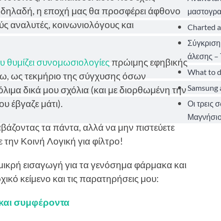
, δηλαδή, η εποχή μας θα προσφέρει άφθονο
μαστογρα
ούς αναλυτές, κοινωνιολόγους και
Charted a
Σύγκριση
άλεσης – 
υ θυμίζει συνομωσιολογίες
πρώιμης εφηβικής
What to d
ω, ως τεκμήριο της σύγχυσης όσων
Samsung a
όλιμα δικά μου σχόλια (και με διορθωμένη την
υ έβγαζε μάτι).
Οι τρεις 
Μαγνήσιο
άζοντας τα πάντα, αλλά να μην πιστεύετε
 την Κοινή Λογική για φίλτρο!
 μικρή εισαγωγή για τα γενόσημα φάρμακα και
χικό κείμενο και τις παρατηρήσεις μου:
και συμφέροντα