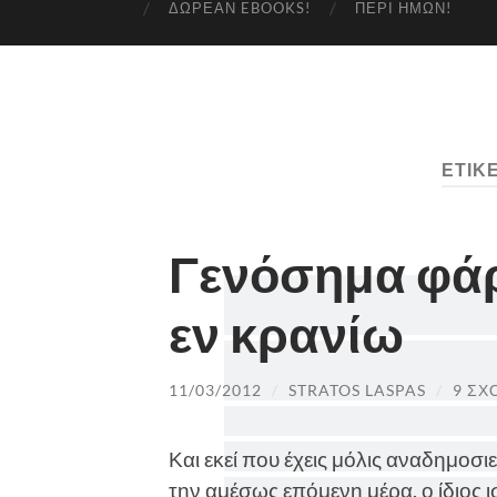
ΔΩΡΕΆΝ EBOOKS!
ΠΕΡΊ ΗΜΏΝ!
ΕΤΙΚ
Γενόσημα φάρ
εν κρανίω
11/03/2012
/
STRATOS LASPAS
/
9 ΣΧ
Και εκεί που έχεις μόλις αναδημοσι
την αμέσως επόμενη μέρα, ο ίδιος ι