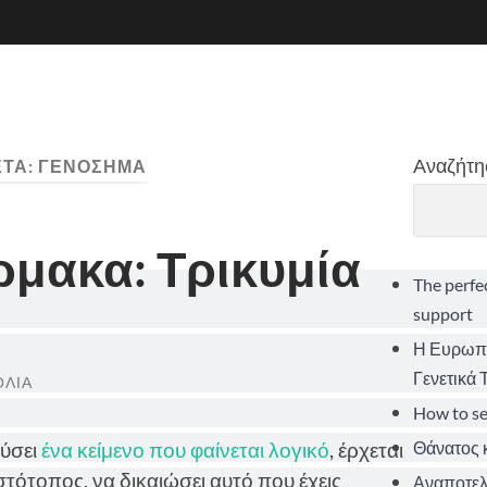
Αναζήτη
ΈΤΑ:
ΓΕΝΌΣΗΜΑ
μακα: Τρικυμία
The perfe
support
Η Ευρωπα
Γενετικά
ΌΛΙΑ
How to s
Θάνατος κ
εύσει
ένα κείμενο που φαίνεται λογικό
, έρχεται
στότοπος, να δικαιώσει αυτό που έχεις
Αναποτελε