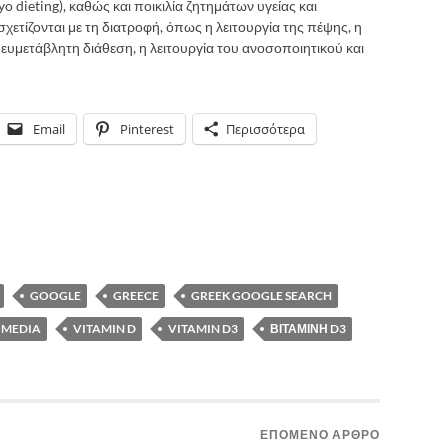
o dieting), καθώς και ποικιλία ζητημάτων υγείας και
τίζονται με τη διατροφή, όπως η λειτουργία της πέψης, η
υμετάβλητη διάθεση, η λειτουργία του ανοσοποιητικού και
Email
Pinterest
Περισσότερα
GOOGLE
GREECE
GREEK GOOGLE SEARCH
 MEDIA
VITAMIN D
VITAMIN D3
ΒΙΤΑΜΊΝΗ D3
ΕΠΌΜΕΝΟ ΆΡΘΡΟ