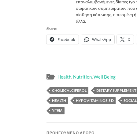
επαναλαμβανόμενες δίαιτες (yo-y
σωματικών συμπτωμάτων που σχε
αίσθηση κόπωσης, η πεσμένη ή ε
άλλα.
Share:
Facebook
WhatsApp
X
Health
,
Nutrition
,
Well Being
CHOLECALCIFEROL
DIETARY SUPPLEMENT
HEALTH
HYPOVITAMINOSIS D
SOCIAL
ΥΓΕΊΑ
ΠΡΟΗΓΟΎΜΕΝΟ ΆΡΘΡΟ