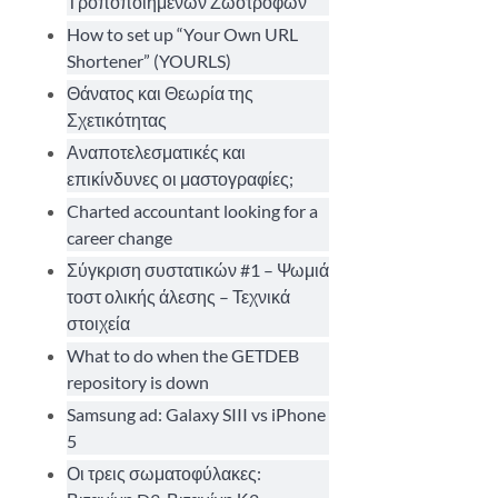
Τροποποιημένων Ζωοτροφών
How to set up “Your Own URL
Shortener” (YOURLS)
Θάνατος και Θεωρία της
Σχετικότητας
Αναποτελεσματικές και
επικίνδυνες οι μαστογραφίες;
Charted accountant looking for a
career change
Σύγκριση συστατικών #1 – Ψωμιά
τοστ ολικής άλεσης – Τεχνικά
στοιχεία
What to do when the GETDEB
repository is down
Samsung ad: Galaxy SIII vs iPhone
5
Οι τρεις σωματοφύλακες: