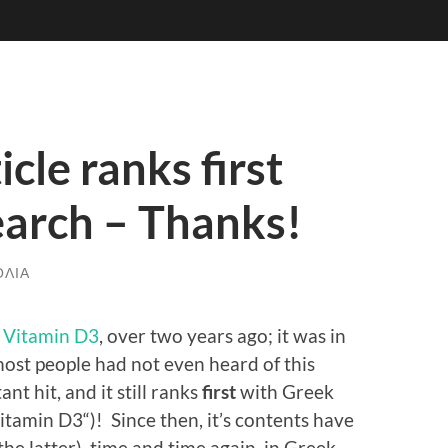
cle ranks first
earch – Thanks!
ΌΛΙΑ
t Vitamin D3
, over two years ago; it was in
ost people had not even heard of this
nt hit, and it still ranks
first
with Greek
itamin D3
“)! Since then, it’s contents have
he latter), time and time again, in Greek