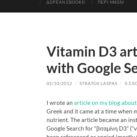
ΔΩΡΕΆΝ EBOOKS!
ΠΕΡΊ ΗΜΏΝ!
Vitamin D3 arti
with Google S
02/10/2012
/
STRATOS LASPAS
/
0 ΣΧ
I wrote an
article on my blog abou
Greek and it came at a time when m
nutrient. The article became an insta
Google
Search for “βιταμίνη D3” (“
v
been referenced or copied (mostly t