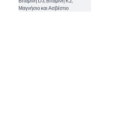
Βιταμίνη D3, Βιταμίνη Κ2,
Μαγνήσιο και Ασβέστιο