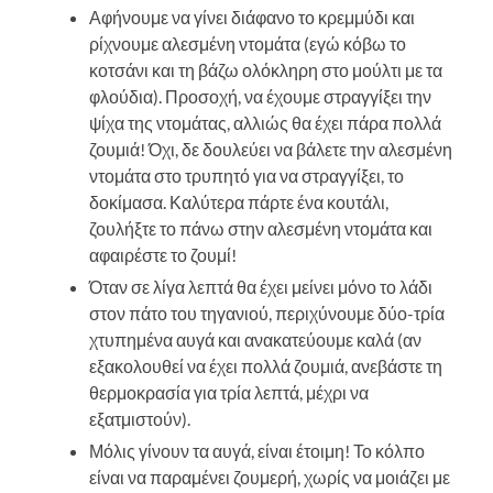
Αφήνουμε να γίνει διάφανο το κρεμμύδι και
ρίχνουμε αλεσμένη ντομάτα (εγώ κόβω το
κοτσάνι και τη βάζω ολόκληρη στο μούλτι με τα
φλούδια). Προσοχή, να έχουμε στραγγίξει την
ψίχα της ντομάτας, αλλιώς θα έχει πάρα πολλά
ζουμιά! Όχι, δε δουλεύει να βάλετε την αλεσμένη
ντομάτα στο τρυπητό για να στραγγίξει, το
δοκίμασα. Καλύτερα πάρτε ένα κουτάλι,
ζουλήξτε το πάνω στην αλεσμένη ντομάτα και
αφαιρέστε το ζουμί!
Όταν σε λίγα λεπτά θα έχει μείνει μόνο το λάδι
στον πάτο του τηγανιού, περιχύνουμε δύο-τρία
χτυπημένα αυγά και ανακατεύουμε καλά (αν
εξακολουθεί να έχει πολλά ζουμιά, ανεβάστε τη
θερμοκρασία για τρία λεπτά, μέχρι να
εξατμιστούν).
Μόλις γίνουν τα αυγά, είναι έτοιμη! Το κόλπο
είναι να παραμένει ζουμερή, χωρίς να μοιάζει με