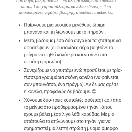
Δύο αυγά, μία μπανάνα, 1 κσ αλεύρι ολικής από δίκοκκο
σιτάρι, 1 κσ χαρουπάλευρο, κανέλα κεϋλάνης, 2 κσ
μουλιασμένες νιφάδες βρώμης, σταφίδες, cranberries.
Παίρνουμε μια μεσαίου μεγέθους ώριμη
μπανάνα και τη λιώνουμε με το πηρούνι.
Μετά, βάζουμε μέσα δύο αυγά και τα χτυπάμε να
αφρατέψουν (οι φυσαλίδες αέρα βοηθάνε το
μείγμα να ψηθεί καλύτερα και να γίνει πιο
αφράτη η ομελέτα).
Συνεχίζουμε να χτυπάμε ενώ προσθέτουμε τρία-
τέσσερα γραμμάρια σκόνη κανέλα (να φαίνεται
σαν μπουγάτσα, ένα πράγμα). Αν δε μας αρέσει
η κανέλα, προφανώς δε βάζουμε. 😉
Χύνουμε δυο-τρεις κουταλιές σούπας (κ.σ.) από
το μείγμα στο προθερμασμένο τηγάνι, όπου
έχουμε βάλει μέσα λίγο λάδι καρύδας. Με μια
σπάτουλα το απλώνουμε στο τηγάνι για να
σχηματιστεί μια λεπτή στρώση με ομοιόμορφο