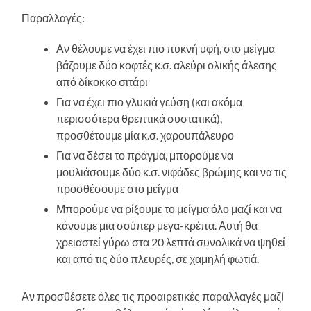
Παραλλαγές:
Αν θέλουμε να έχει πιο πυκνή υφή, στο μείγμα
βάζουμε δύο κοφτές κ.σ. αλεύρι ολικής άλεσης
από δίκοκκο σιτάρι
Για να έχει πιο γλυκιά γεύση (και ακόμα
περισσότερα θρεπτικά συστατικά),
προσθέτουμε μία κ.σ. χαρουπάλευρο
Για να δέσει το πράγμα, μπορούμε να
μουλιάσουμε δύο κ.σ. νιφάδες βρώμης και να τις
προσθέσουμε στο μείγμα
Μπορούμε να ρίξουμε το μείγμα όλο μαζί και να
κάνουμε μια σούπερ μεγα-κρέπα. Αυτή θα
χρειαστεί γύρω στα 20 λεπτά συνολικά να ψηθεί
και από τις δύο πλευρές, σε χαμηλή φωτιά.
Αν προσθέσετε όλες τις προαιρετικές παραλλαγές μαζί