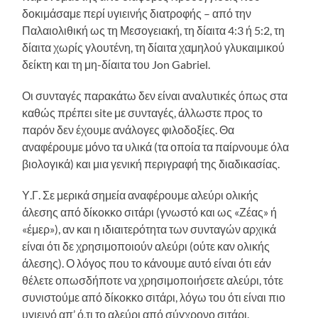
δοκιμάσαμε περί υγιεινής διατροφής – από την
Παλαιολιθική ως τη Μεσογειακή, τη δίαιτα 4:3 ή 5:2, τη
δίαιτα χωρίς γλουτένη, τη δίαιτα χαμηλού γλυκαιμικού
δείκτη και τη μη-δίαιτα του Jon Gabriel.
Οι συνταγές παρακάτω δεν είναι αναλυτικές όπως στα
καθώς πρέπει site με συνταγές, άλλωστε προς το
παρόν δεν έχουμε ανάλογες φιλοδοξίες. Θα
αναφέρουμε μόνο τα υλικά (τα οποία τα παίρνουμε όλα
βιολογικά) και μια γενική περιγραφή της διαδικασίας.
Υ.Γ. Σε μερικά σημεία αναφέρουμε αλεύρι ολικής
άλεσης από δίκοκκο σιτάρι (γνωστό και ως «Ζέας» ή
«έμερ»), αν και η ιδιαιτερότητα των συνταγών αρχικά
είναι ότι δε χρησιμοποιούν αλεύρι (ούτε καν ολικής
άλεσης). Ο λόγος που το κάνουμε αυτό είναι ότι εάν
θέλετε οπωσδήποτε να χρησιμοποιήσετε αλεύρι, τότε
συνιστούμε από δίκοκκο σιτάρι, λόγω του ότι είναι πιο
υγιεινό απ’ ό,τι το αλεύρι από σύγχρονο σιτάρι.