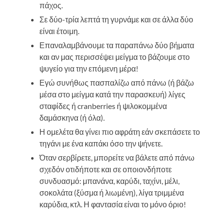
πάχος.
Σε δύο-τρία λεπτά τη γυρνάμε και σε άλλα δύο
είναι έτοιμη.
Επαναλαμβάνουμε τα παραπάνω δύο βήματα
και αν μας περισσέψει μείγμα το βάζουμε στο
ψυγείο για την επόμενη μέρα!
Εγώ συνήθως πασπαλίζω από πάνω (ή βάζω
μέσα στο μείγμα κατά την παρασκευή) λίγες
σταφίδες ή cranberries ή ψιλοκομμένα
δαμάσκηνα (ή όλα).
Η ομελέτα θα γίνει πιο αφράτη εάν σκεπάσετε το
τηγάνι με ένα καπάκι όσο την ψήνετε.
Όταν σερβίρετε, μπορείτε να βάλετε από πάνω
σχεδόν οτιδήποτε και σε οποιονδήποτε
συνδυασμό: μπανάνα, καρύδι, ταχίνι, μέλι,
σοκολάτα (ξύσμα ή λιωμένη), λίγα τριμμένα
καρύδια, κτλ. Η φαντασία είναι το μόνο όριο!