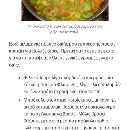
Τα υλικά στο τηγάνι σωταρισμένα, λίγο πριν
ρίξουμε τα αυγά!
Εδώ μιλάμε για πρωινό δικής μου έμπνευσης που σε
κρατάει για πολλές ώρες! Πρέπει να το δείτε σε φωτό
για να το πιστέψετε, αλλά σε γενικές γραμμές είναι το
εξής:
Ψιλοκόβουμε λίγο σκόρδο, ένα κρεμμύδι, μία
κόκκινη πιπεριά Φλωρίνης, λίγες ελιές Καλαμών
και ένα καρότο περασμένο στον τρίφτη.
Μπρόκολο στον ατμό, χωρίς ατμο…μηχανή: Σε
μικρό κατσαρολάκι βάζουμε ένα δάκτυλο νερό
και το αφήνουμε να βράσει. Μόλις βράσει,
βάζουμε μέσα ένα μεσαίο μπρόκολο όρθιο,
κλείνουμε το καπάκι και το αφήνουμε τρία λεπτά