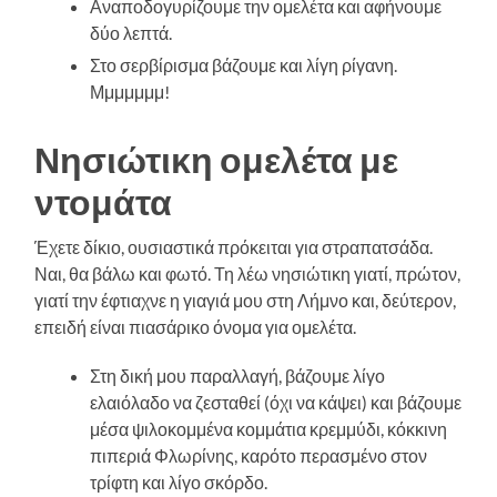
Αναποδογυρίζουμε την ομελέτα και αφήνουμε
δύο λεπτά.
Στο σερβίρισμα βάζουμε και λίγη ρίγανη.
Μμμμμμμ!
Νησιώτικη ομελέτα με
ντομάτα
Έχετε δίκιο, ουσιαστικά πρόκειται για στραπατσάδα.
Ναι, θα βάλω και φωτό. Τη λέω νησιώτικη γιατί, πρώτον,
γιατί την έφτιαχνε η γιαγιά μου στη Λήμνο και, δεύτερον,
επειδή είναι πιασάρικο όνομα για ομελέτα.
Στη δική μου παραλλαγή, βάζουμε λίγο
ελαιόλαδο να ζεσταθεί (όχι να κάψει) και βάζουμε
μέσα ψιλοκομμένα κομμάτια κρεμμύδι, κόκκινη
πιπεριά Φλωρίνης, καρότο περασμένο στον
τρίφτη και λίγο σκόρδο.