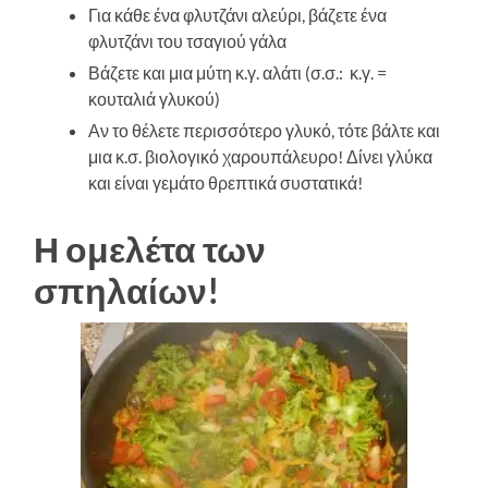
Για κάθε ένα φλυτζάνι αλεύρι, βάζετε ένα
φλυτζάνι του τσαγιού γάλα
Βάζετε και μια μύτη κ.γ. αλάτι (σ.σ.: κ.γ. =
κουταλιά γλυκού)
Αν το θέλετε περισσότερο γλυκό, τότε βάλτε και
μια κ.σ. βιολογικό χαρουπάλευρο! Δίνει γλύκα
και είναι γεμάτο θρεπτικά συστατικά!
Η ομελέτα των
σπηλαίων!