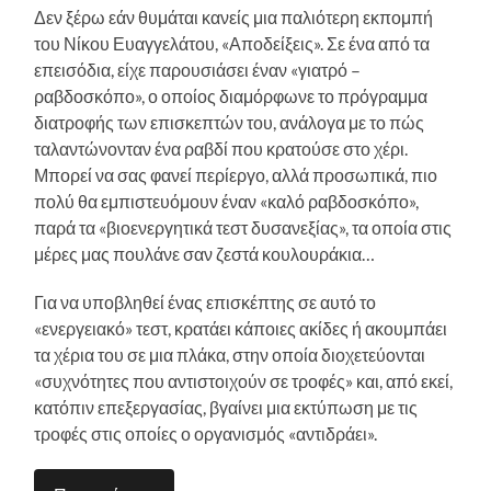
Δεν ξέρω εάν θυμάται κανείς μια παλιότερη εκπομπή
του Νίκου Ευαγγελάτου, «Αποδείξεις». Σε ένα από τα
επεισόδια, είχε παρουσιάσει έναν «γιατρό –
ραβδοσκόπο», ο οποίος διαμόρφωνε το πρόγραμμα
διατροφής των επισκεπτών του, ανάλογα με το πώς
ταλαντώνονταν ένα ραβδί που κρατούσε στο χέρι.
Μπορεί να σας φανεί περίεργο, αλλά προσωπικά, πιο
πολύ θα εμπιστευόμουν έναν «καλό ραβδοσκόπο»,
παρά τα «βιοενεργητικά τεστ δυσανεξίας», τα οποία στις
μέρες μας πουλάνε σαν ζεστά κουλουράκια…
Για να υποβληθεί ένας επισκέπτης σε αυτό το
«ενεργειακό» τεστ, κρατάει κάποιες ακίδες ή ακουμπάει
τα χέρια του σε μια πλάκα, στην οποία διοχετεύονται
«συχνότητες που αντιστοιχούν σε τροφές» και, από εκεί,
κατόπιν επεξεργασίας, βγαίνει μια εκτύπωση με τις
τροφές στις οποίες ο οργανισμός «αντιδράει».