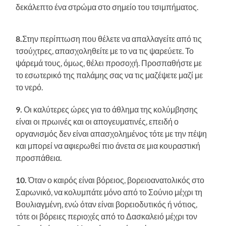
δεκάλεπτο ένα στρώμα στο σημείο του τσιμπήματος.
8.
Στην περίπτωση που θέλετε να απαλλαγείτε από τις
τσούχτρες, απασχοληθείτε με το να τις ψαρεύετε. Το
ψάρεμά τους, όμως, θέλει προσοχή. Προσπαθήστε με
το εσωτερικό της παλάμης σας να τις μαζέψετε μαζί με
το νερό.
9.
Οι καλύτερες ώρες για το άθλημα της κολύμβησης
είναι οι πρωινές και οι απογευματινές, επειδή ο
οργανισμός δεν είναι απασχολημένος τότε με την πέψη
και μπορεί να αφιερωθεί πιο άνετα σε μια κουραστική
προσπάθεια.
10.
Όταν ο καιρός είναι βόρειος, βορειοανατολικός στο
Σαρωνικό, να κολυμπάτε μόνο από το Σούνιο μέχρι τη
Βουλιαγμένη, ενώ όταν είναι βορειοδυτικός ή νότιος,
τότε οι βόρειες περιοχές από το Δασκαλειό μέχρι τον