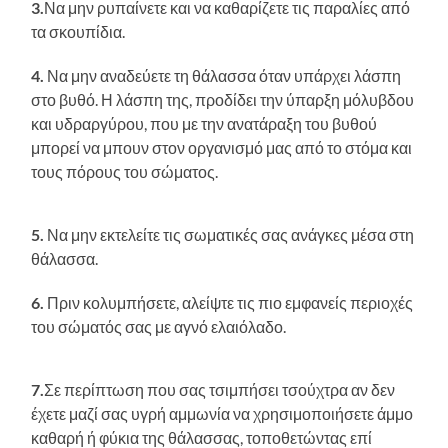
3.
Να μην ρυπαίνετε και να καθαρίζετε τις παραλίες από
τα σκουπίδια.
4.
Να μην αναδεύετε τη θάλασσα όταν υπάρχει λάσπη
στο βυθό. Η λάσπη της, προδίδει την ύπαρξη μόλυβδου
και υδραργύρου, που με την ανατάραξη του βυθού
μπορεί να μπουν στον οργανισμό μας από το στόμα και
τους πόρους του σώματος.
5.
Να μην εκτελείτε τις σωματικές σας ανάγκες μέσα στη
θάλασσα.
6.
Πριν κολυμπήσετε, αλείψτε τις πιο εμφανείς περιοχές
του σώματός σας με αγνό ελαιόλαδο.
7.
Σε περίπτωση που σας τσιμπήσει τσούχτρα αν δεν
έχετε μαζί σας υγρή αμμωνία να χρησιμοποιήσετε άμμο
καθαρή ή φύκια της θάλασσας, τοποθετώντας επί