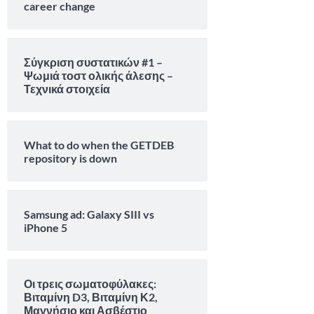
career change
Σύγκριση συστατικών #1 –
Ψωμιά τοστ ολικής άλεσης –
Τεχνικά στοιχεία
What to do when the GETDEB
repository is down
Samsung ad: Galaxy SIII vs
iPhone 5
Οι τρεις σωματοφύλακες:
Βιταμίνη D3, Βιταμίνη Κ2,
Μαγνήσιο και Ασβέστιο