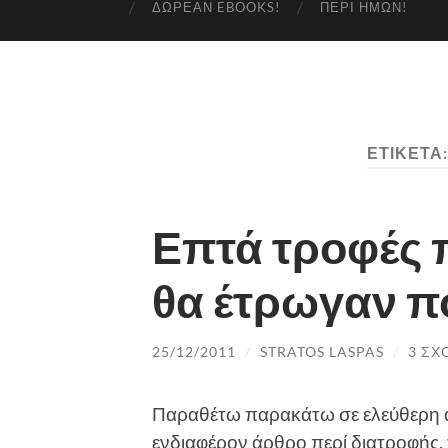
ΔΩΡΕΆΝ EBOOKS!
ΠΕΡΊ ΗΜΏΝ!
ΕΤΙΚΈΤΑ
Επτά τροφές π
θα έτρωγαν π
25/12/2011
/
STRATOS LASPAS
/
3 ΣΧ
Παραθέτω παρακάτω σε ελεύθερη α
ενδιαφέρον άρθρο περί διατροφής,