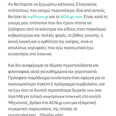
Αν θα έπρεπε να ξεχωρίσω κάποιους Ελληνικούς
ιστότοπους που εκτιμώ περισσότερο, δύο από αυτούς
θα ήταν το
myPhone.gr
και το
ADSLgr.com
. Είναι, κατά τη
γνώμη μου, ιστότοποι που δεν έχουν τίποτα να
ζηλέψουν από τα καλύτερα του είδους στον παγκόσμιο
κυβερνοχώρο και, πολλές φορές, το βάθος γνώσης, η
κοινή λογική και η ορθότητα της σκέψης, είναι οι
απολύτως κορυφαίες που εγώ προσωπικά έχω
συναντήσει στο Internet.
Και δεν αναφέρομαι σε θέματα περισπούδαστα και
φιλοσοφικά, αλλά για καθημερινά και χειροπιαστά.
Πρόσφατο παράδειγμα συνάντησα όταν έψαχνα για το
οικονομικότερο πακέτο ή πρόγραμμα συμβολαίου, για
να έχω όσο το δυνατό περισσότερα δωρεάν sms (και
λίγα MB για τυπικό smartphone Internet) στο κινητό.
Ψάχνοντας, βρήκα στο ADSLgr.com μια εξαιρετική
συγκριτική παρουσίαση, της οποίας τα
συμπεράσματα… έβγαζαν μάτι!