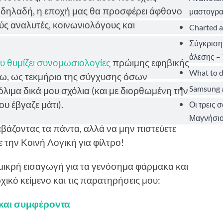
, δηλαδή, η εποχή μας θα προσφέρει άφθονο
μαστογρα
ούς αναλυτές, κοινωνιολόγους και
Charted a
Σύγκριση
άλεσης – 
υ θυμίζει συνομωσιολογίες
πρώιμης εφηβικής
What to d
ω, ως τεκμήριο της σύγχυσης όσων
Samsung a
όλιμα δικά μου σχόλια (και με διορθωμένη την
υ έβγαζε μάτι).
Οι τρεις 
Μαγνήσιο
άζοντας τα πάντα, αλλά να μην πιστεύετε
 την Κοινή Λογική για φίλτρο!
 μικρή εισαγωγή για τα γενόσημα φάρμακα και
χικό κείμενο και τις παρατηρήσεις μου:
και συμφέροντα