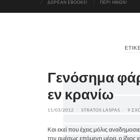
ΔΩΡΕΆΝ EBOOKS!
ΠΕΡΊ ΗΜΏΝ!
ΕΤΙΚ
Γενόσημα φάρ
εν κρανίω
11/03/2012
/
STRATOS LASPAS
/
9 ΣΧ
Και εκεί που έχεις μόλις αναδημοσι
την αμέσως επόμενη μέρα, ο ίδιος ι