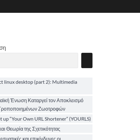
ση
ct linux desktop (part 2): Multimedia
ϊκή Ένωση Καταργεί τον Αποκλεισμό
 Τροποποιημένων Ζωοτροφών
et up “Your Own URL Shortener” (YOURLS)
αι Θεωρία της Σχετικότητας
σματικές και επικίνδυνες οι