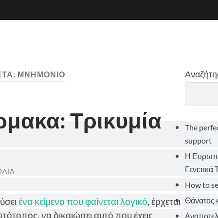
Αναζήτη
ΈΤΑ:
ΜΝΗΜΌΝΙΟ
μακα: Τρικυμία
The perfe
support
Η Ευρωπα
Γενετικά
ΌΛΙΑ
How to s
Θάνατος κ
εύσει
ένα κείμενο που φαίνεται λογικό
, έρχεται
στότοπος, να δικαιώσει αυτό που έχεις
Αναποτελε