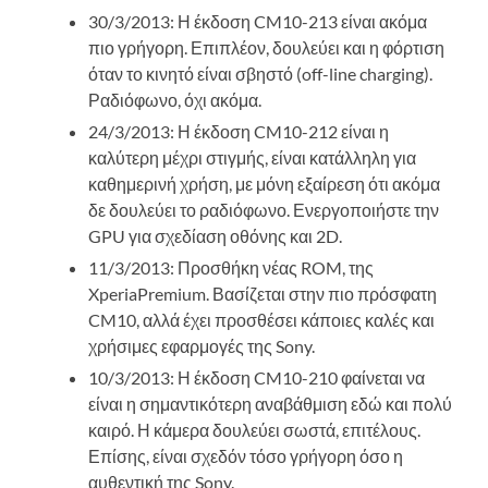
30/3/2013: Η έκδοση CM10-213 είναι ακόμα
πιο γρήγορη. Επιπλέον, δουλεύει και η φόρτιση
όταν το κινητό είναι σβηστό (off-line charging).
Ραδιόφωνο, όχι ακόμα.
24/3/2013: Η έκδοση CM10-212 είναι η
καλύτερη μέχρι στιγμής, είναι κατάλληλη για
καθημερινή χρήση, με μόνη εξαίρεση ότι ακόμα
δε δουλεύει το ραδιόφωνο. Ενεργοποιήστε την
GPU για σχεδίαση οθόνης και 2D.
11/3/2013: Προσθήκη νέας ROM, της
XperiaPremium. Βασίζεται στην πιο πρόσφατη
CM10, αλλά έχει προσθέσει κάποιες καλές και
χρήσιμες εφαρμογές της Sony.
10/3/2013: Η έκδοση CM10-210 φαίνεται να
είναι η σημαντικότερη αναβάθμιση εδώ και πολύ
καιρό. Η κάμερα δουλεύει σωστά, επιτέλους.
Επίσης, είναι σχεδόν τόσο γρήγορη όσο η
αυθεντική της Sony.