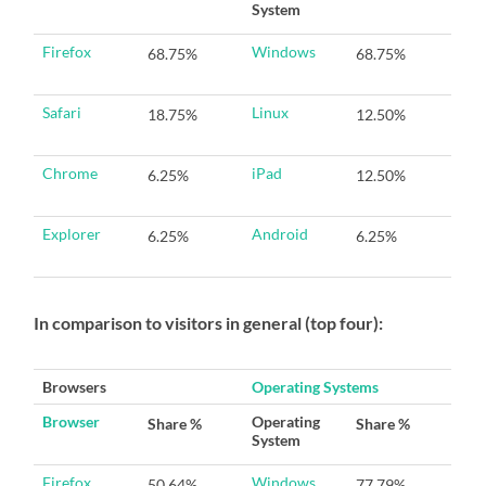
System
Firefox
Windows
68.75%
68.75%
Safari
Linux
18.75%
12.50%
Chrome
iPad
6.25%
12.50%
Explorer
Android
6.25%
6.25%
In comparison to v
isitors
in general (top four)
:
Browsers
Operating Systems
Browser
Operating
Share %
Share %
System
Firefox
Windows
50.64%
77.79%