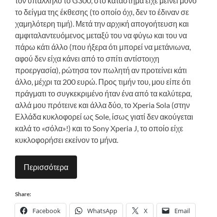
τον υπάλληλο το G300, στο κατάστημα είχε μείνει μόνο
το δείγμα της έκθεσης (το οποίο όχι, δεν το έδιναν σε
χαμηλότερη τιμή). Μετά την αρχική απογοήτευση και
αμφιταλαντευόμενος μεταξύ του να φύγω και του να
πάρω κάτι άλλο (που ήξερα ότι μπορεί να μετάνιωνα,
αφού δεν είχα κάνει από το σπίτι αντίστοιχη
προεργασία), ρώτησα τον πωλητή αν προτείνει κάτι
άλλο, μέχρι τα 200 ευρώ. Προς τιμήν του, μου είπε ότι
πράγματι το συγκεκριμένο ήταν ένα από τα καλύτερα,
αλλά μου πρότεινε και άλλα δύο, το Xperia Sola (στην
Ελλάδα κυκλοφορεί ως Sole, ίσως γιατί δεν ακούγεται
καλά το «σόλα»!) και το Sony Xperia J, το οποίο είχε
κυκλοφορήσει εκείνον το μήνα.
Περισσότερα
Share:
Facebook
WhatsApp
X
Email