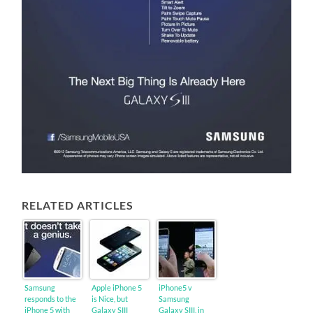
RELATED ARTICLES
Samsung
Apple iPhone 5
iPhone5 v
responds to the
is Nice, but
Samsung
iPhone 5 with
Galaxy SIII
Galaxy SIII, in