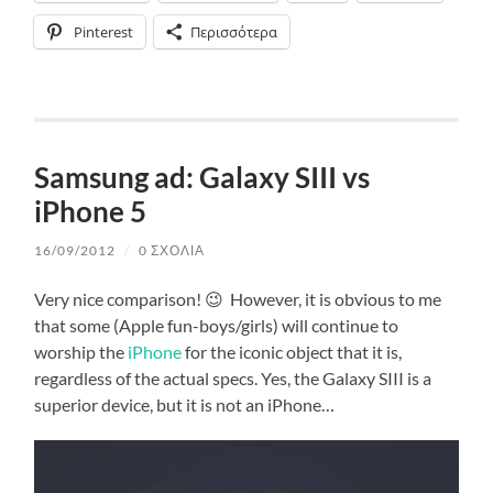
Pinterest
Περισσότερα
Samsung ad: Galaxy SIII vs
iPhone 5
16/09/2012
/
0 ΣΧΌΛΙΑ
Very nice comparison! 😉 However, it is obvious to me
that some (Apple fun-boys/girls) will continue to
worship the
iPhone
for the iconic object that it is,
regardless of the actual specs. Yes, the Galaxy SIII is a
superior device, but it is not an iPhone…