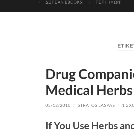
ΔΩΡΕΆΝ EBOOKS!
ΠΕΡΊ ΗΜΏΝ!
ΕΤΙΚΈ
Drug Companie
Medical Herbs
05/12/2010
/
STRATOS LASPAS
/
1 ΣΧ
If You Use Herbs an