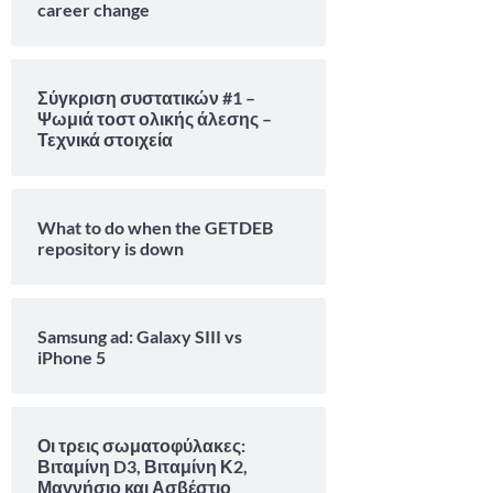
career change
Σύγκριση συστατικών #1 –
Ψωμιά τοστ ολικής άλεσης –
Τεχνικά στοιχεία
What to do when the GETDEB
repository is down
Samsung ad: Galaxy SIII vs
iPhone 5
Οι τρεις σωματοφύλακες:
Βιταμίνη D3, Βιταμίνη Κ2,
Μαγνήσιο και Ασβέστιο