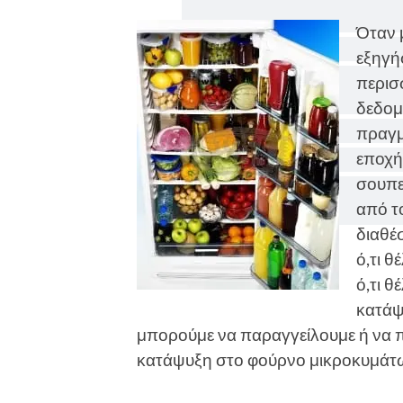
Όταν 
εξηγήσ
περισ
δεδομ
πραγμα
εποχή
σουπε
από τ
διαθέσ
ό,τι θ
ό,τι θ
κατάψ
μπορούμε να παραγγείλουμε ή να π
κατάψυξη στο φούρνο μικροκυμάτων 