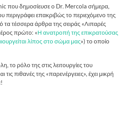
c που δημοσίευσε ο Dr. Mercola σήμερα,
ου περιγράφει επακριβώς το περιεχόμενο της
πό τα τέσσερα άρθρα της σειράς «Λιπαρές
μέρος πρώτο: «
Η ανατροπή της επικρατούσας
ιουργείται λίπος στο σώμα μας
») το οποίο
η, το ρόλο της στις λειτουργίες του
αι τις πιθανές της «παρενέργειες», έχει μικρή
!