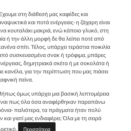
Έχουμε στη διάθεσή μας καφέδες και
αναψυκτικά και ποτά ενέργειας· η ζάχαρη είναι
ένα κουταλάκι μακριά, ενώ κάποιο γλυκό, στη
μία ή την άλλη μορφή δε θα λείπει ποτέ από
κανένα σπίτι. Τέλος, υπάρχει τεράστια ποικιλία
από συσκευασμένα σνακ ή τρόφιμα, μπάρες
ενέργειας, δημητριακά σκέτα ή με σοκολάτα ή
με κανέλα, για την περίπτωση που μας πιάσει
ξαφνική πείνα.
. Μήπως όμως υπάρχει μια βασική λεπτομέρεια
 είναι πως όλα όσα αναφέρθηκαν παραπάνω
ρόνια· παλιότερα, τα πράγματα ήταν πολύ
 και γιατί μας ενδιαφέρει; Όλα με τη σειρά
ορετικό.
Περισσότερα