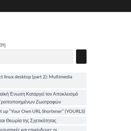
ση
ct linux desktop (part 2): Multimedia
ϊκή Ένωση Καταργεί τον Αποκλεισμό
 Τροποποιημένων Ζωοτροφών
et up “Your Own URL Shortener” (YOURLS)
αι Θεωρία της Σχετικότητας
σματικές και επικίνδυνες οι