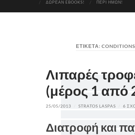
ΔΩΡΕΆΝ EBOOKS!
ΠΕΡΊ ΗΜΏΝ!
ΕΤΙΚΈΤΑ:
CONDITIONS
Λιπαρές τροφ
(μέρος 1 από 
25/05/2013
/
STRATOS LASPAS
/
6 ΣΧ
Διατροφή και π