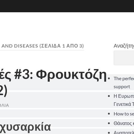
Αναζήτη
 AND DISEASES
(ΣΕΛΊΔΑ 1 ΑΠΌ 3)
ές #3: Φρουκτόζη
The perfe
2)
support
Η Ευρωπα
Γενετικά
ΌΛΙΑ
How to s
αχυσαρκία
Θάνατος κ
Αναποτελε