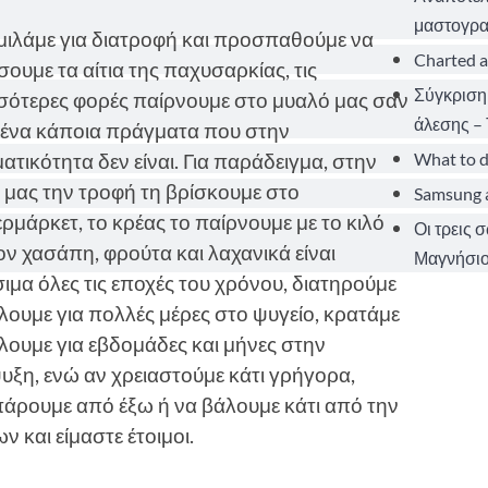
μαστογρα
μιλάμε για διατροφή και προσπαθούμε να
Charted a
ουμε τα αίτια της παχυσαρκίας, τις
Σύγκριση
σότερες φορές παίρνουμε στο μυαλό μας σαν
άλεσης – 
ένα κάποια πράγματα που στην
What to d
τικότητα δεν είναι. Για παράδειγμα, στην
 μας την τροφή τη βρίσκουμε στο
Samsung a
ρμάρκετ, το κρέας το παίρνουμε με το κιλό
Οι τρεις 
ον χασάπη, φρούτα και λαχανικά είναι
Μαγνήσιο
ιμα όλες τις εποχές του χρόνου, διατηρούμε
έλουμε για πολλές μέρες στο ψυγείο, κρατάμε
έλουμε για εβδομάδες και μήνες στην
υξη, ενώ αν χρειαστούμε κάτι γρήγορα,
άρουμε από έξω ή να βάλουμε κάτι από την
και είμαστε έτοιμοι.