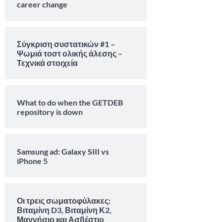
career change
Σύγκριση συστατικών #1 –
Ψωμιά τοστ ολικής άλεσης –
Τεχνικά στοιχεία
What to do when the GETDEB
repository is down
Samsung ad: Galaxy SIII vs
iPhone 5
Οι τρεις σωματοφύλακες:
Βιταμίνη D3, Βιταμίνη Κ2,
Μαγνήσιο και Ασβέστιο