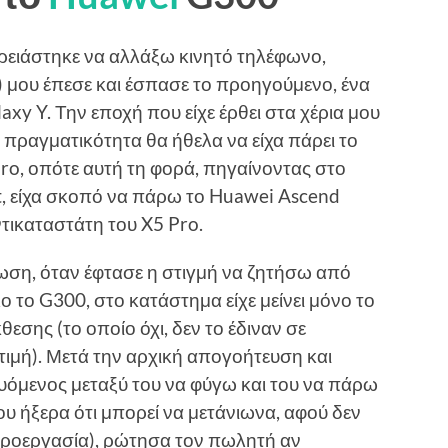
ειάστηκε να αλλάξω κινητό τηλέφωνο,
) μου έπεσε και έσπασε το προηγούμενο, ένα
xy Y. Την εποχή που είχε έρθει στα χέρια μου
 πραγματικότητα θα ήθελα να είχα πάρει το
ro, οπότε αυτή τη φορά, πηγαίνοντας στο
, είχα σκοπό να πάρω το Huawei Ascend
τικαταστάτη του X5 Pro.
ση, όταν έφτασε η στιγμή να ζητήσω από
 το G300, στο κατάστημα είχε μείνει μόνο το
κθεσης (το οποίο όχι, δεν το έδιναν σε
τιμή). Μετά την αρχική απογοήτευση και
υόμενος μεταξύ του να φύγω και του να πάρω
ου ήξερα ότι μπορεί να μετάνιωνα, αφού δεν
η προεργασία), ρώτησα τον πωλητή αν