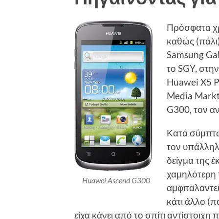
Πρόσφατα χρ
καθώς (πάλι
Samsung Gala
το SGY, στην
Huawei X5 P
Media Markt
G300, τον αν
Κατά σύμπτω
τον υπάλληλο
δείγμα της έ
χαμηλότερη 
Huawei Ascend G300
αμφιταλαντε
κάτι άλλο (π
είχα κάνει από το σπίτι αντίστοιχ