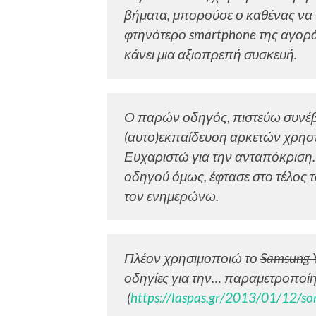
βήματα, μπορούσε ο καθένας να 
φτηνότερο smartphone της αγορά
κάνει μια αξιοπρεπή συσκευή.
Ο παρών οδηγός, πιστεύω συνέβα
(αυτο)εκπαίδευση αρκετών χρηστ
Ευχαριστώ για την ανταπόκριση.
οδηγού όμως, έφτασε στο τέλος τ
τον ενημερώνω.
Πλέον χρησιμοποιώ το
Samsung 
οδηγίες για την… παραμετροποίη
(
https://laspas.gr/2013/01/12/son