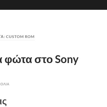
ΤΑ:
CUSTOM ROM
α φώτα στο Sony
ΧΌΛΙΑ
ις