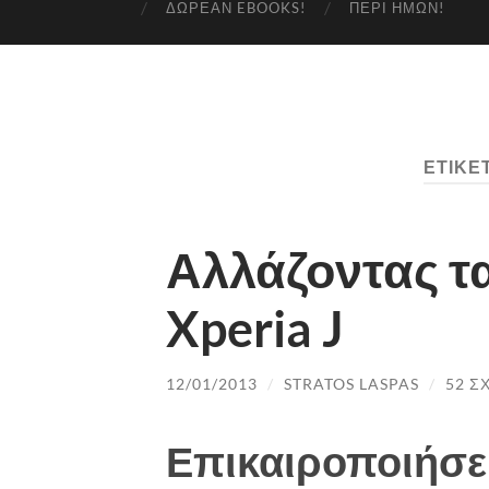
ΔΩΡΕΆΝ EBOOKS!
ΠΕΡΊ ΗΜΏΝ!
ΕΤΙΚΈ
Αλλάζοντας τ
Xperia J
12/01/2013
/
STRATOS LASPAS
/
52 Σ
Επικαιροποιήσε