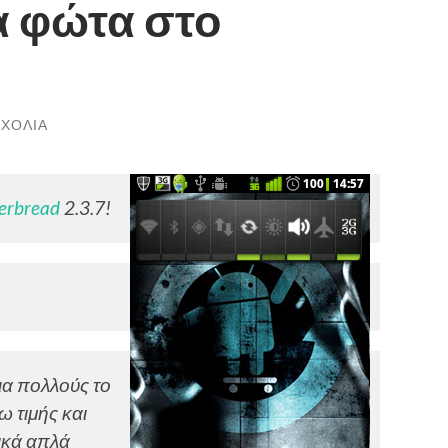
α φώτα στο
ΣΧΌΛΙΑ
erbread
2.3.7!
ια πολλούς το
 τιμής και
ικά απλά