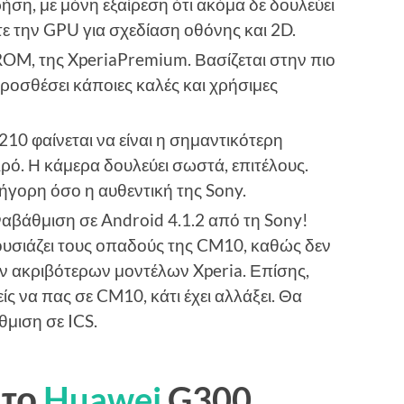
ήση, με μόνη εξαίρεση ότι ακόμα δε δουλεύει
 την GPU για σχεδίαση οθόνης και 2D.
OM, της XperiaPremium. Βασίζεται στην πιο
οσθέσει κάποιες καλές και χρήσιμες
0 φαίνεται να είναι η σημαντικότερη
ρό. Η κάμερα δουλεύει σωστά, επιτέλους.
ρήγορη όσο η αυθεντική της Sony.
αβάθμιση σε Android 4.1.2 από τη Sony!
ουσιάζει τους οπαδούς της CM10, καθώς δεν
ων ακριβότερων μοντέλων Xperia. Επίσης,
ς να πας σε CM10, κάτι έχει αλλάξει. Θα
θμιση σε ICS.
 το
Huawei
G300