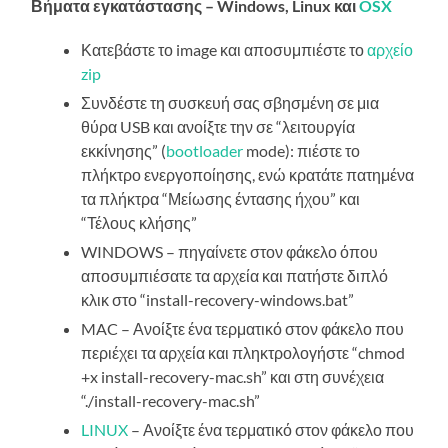
Βήματα εγκατάστασης – Windows, Linux και
OSX
Κατεβάστε το image και αποσυμπιέστε το
αρχείο
zip
Συνδέστε τη συσκευή σας σβησμένη σε μια
θύρα USB και ανοίξτε την σε “λειτουργία
εκκίνησης” (
bootloader
mode): πιέστε το
πλήκτρο ενεργοποίησης, ενώ κρατάτε πατημένα
τα πλήκτρα “Μείωσης έντασης ήχου” και
“Τέλους κλήσης”
WINDOWS – πηγαίνετε στον φάκελο όπου
αποσυμπιέσατε τα αρχεία και πατήστε διπλό
κλικ στο “install-recovery-windows.bat”
MAC – Ανοίξτε ένα τερματικό στον φάκελο που
περιέχει τα αρχεία και πληκτρολογήστε “chmod
+x install-recovery-mac.sh” και στη συνέχεια
“./install-recovery-mac.sh”
LINUX
– Ανοίξτε ένα τερματικό στον φάκελο που