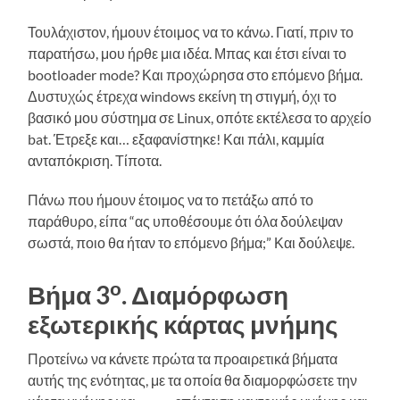
Τουλάχιστον, ήμουν έτοιμος να το κάνω. Γιατί, πριν το
παρατήσω, μου ήρθε μια ιδέα. Μπας και έτσι είναι το
bootloader mode? Και προχώρησα στο επόμενο βήμα.
Δυστυχώς έτρεχα windows εκείνη τη στιγμή, όχι το
βασικό μου σύστημα σε Linux, οπότε εκτέλεσα το αρχείο
bat. Έτρεξε και… εξαφανίστηκε! Και πάλι, καμμία
ανταπόκριση. Τίποτα.
Πάνω που ήμουν έτοιμος να το πετάξω από το
παράθυρο, είπα “ας υποθέσουμε ότι όλα δούλεψαν
σωστά, ποιο θα ήταν το επόμενο βήμα;” Και δούλεψε.
ο
Βήμα 3
. Διαμόρφωση
εξωτερικής κάρτας μνήμης
Προτείνω να κάνετε πρώτα τα προαιρετικά βήματα
αυτής της ενότητας, με τα οποία θα διαμορφώσετε την