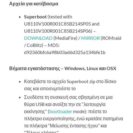
Αρχεία για κατέβασμα
Superboot
(tested with
U8110V100R001C85B214SP05 and
U8110V100R001C85B214SP06) –
DOWNLOAD
(MediaFire) /
MIRROR
(ROMraid
/ CoBlitz) – MD5:
d92360bfc6a98b03ad6d325a134bfe1b
Βήματα εγκατάστασης – Windows, Linux και OSX
Κατεβάστε το αρχείο Superboot zip στο δίσκο
σας και αποσυμπιέστε το
Συνδέστε τη συσκευή σας σβησμένη σε μια
θύρα USB και ανοίξτε την σε “λειτουργία
εκκίνησης” (
bootloader
mode): πιέστε το
πλήκτρο ενεργοποίησης, ενώ κρατάτε πατημένα
τα πλήκτρα “Μείωσης έντασης ήχου” και
“Τέλους κλήσης”