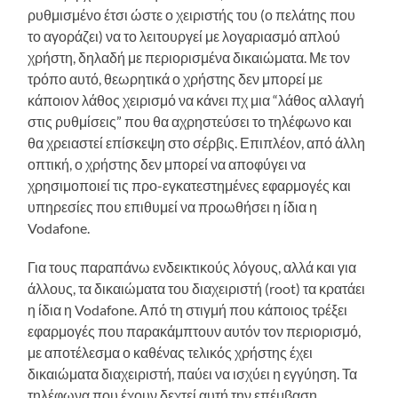
ρυθμισμένο έτσι ώστε ο χειριστής του (ο πελάτης που
το αγοράζει) να το λειτουργεί με λογαριασμό απλού
χρήστη, δηλαδή με περιορισμένα δικαιώματα. Με τον
τρόπο αυτό, θεωρητικά ο χρήστης δεν μπορεί με
κάποιον λάθος χειρισμό να κάνει πχ μια “λάθος αλλαγή
στις ρυθμίσεις” που θα αχρηστεύσει το τηλέφωνο και
θα χρειαστεί επίσκεψη στο σέρβις. Επιπλέον, από άλλη
οπτική, ο χρήστης δεν μπορεί να αποφύγει να
χρησιμοποιεί τις προ-εγκατεστημένες εφαρμογές και
υπηρεσίες που επιθυμεί να προωθήσει η ίδια η
Vodafone.
Για τους παραπάνω ενδεικτικούς λόγους, αλλά και για
άλλους, τα δικαιώματα του διαχειριστή (root) τα κρατάει
η ίδια η Vodafone. Από τη στιγμή που κάποιος τρέξει
εφαρμογές που παρακάμπτουν αυτόν τον περιορισμό,
με αποτέλεσμα ο καθένας τελικός χρήστης έχει
δικαιώματα διαχειριστή, παύει να ισχύει η εγγύηση. Τα
τηλέφωνα που έχουν δεχτεί αυτή την επέμβαση