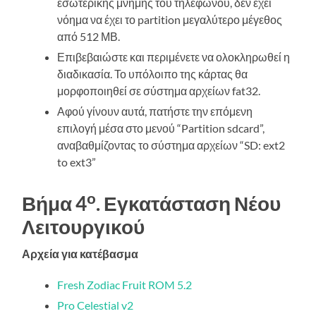
εσωτερικής μνήμης του τηλεφώνου, δεν έχει
νόημα να έχει το partition μεγαλύτερο μέγεθος
από 512 ΜΒ.
Επιβεβαιώστε και περιμένετε να ολοκληρωθεί η
διαδικασία. Το υπόλοιπο της κάρτας θα
μορφοποιηθεί σε σύστημα αρχείων fat32.
Αφού γίνουν αυτά, πατήστε την επόμενη
επιλογή μέσα στο μενού “Partition sdcard”,
αναβαθμίζοντας το σύστημα αρχείων “SD: ext2
to ext3”
ο
Βήμα 4
. Εγκατάσταση Νέου
Λειτουργικού
Αρχεία για κατέβασμα
Fresh Zodiac Fruit ROM 5.2
Pro Celestial v2