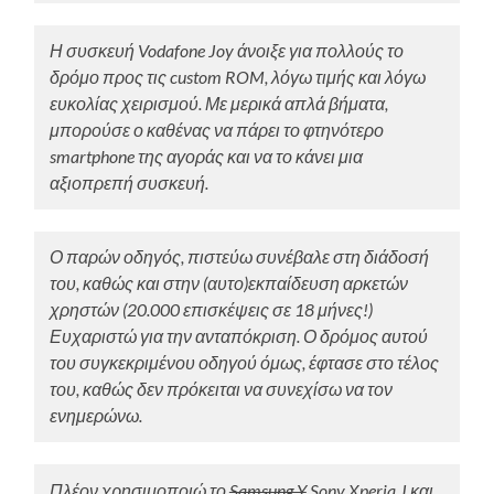
Η συσκευή Vodafone Joy άνοιξε για πολλούς το
δρόμο προς τις custom ROM, λόγω τιμής και λόγω
ευκολίας χειρισμού. Με μερικά απλά βήματα,
μπορούσε ο καθένας να πάρει το φτηνότερο
smartphone της αγοράς και να το κάνει μια
αξιοπρεπή συσκευή.
Ο παρών οδηγός, πιστεύω συνέβαλε στη διάδοσή
του, καθώς και στην (αυτο)εκπαίδευση αρκετών
χρηστών (20.000 επισκέψεις σε 18 μήνες!)
Ευχαριστώ για την ανταπόκριση. Ο δρόμος αυτού
του συγκεκριμένου οδηγού όμως, έφτασε στο τέλος
του, καθώς δεν πρόκειται να συνεχίσω να τον
ενημερώνω.
Πλέον χρησιμοποιώ το
Samsung Y
Sony Xperia J και