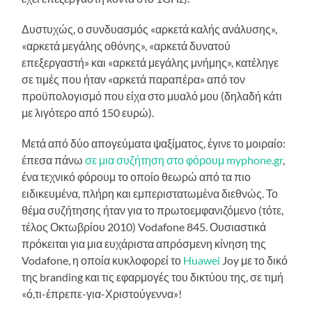
Δυστυχώς, ο συνδυασμός «αρκετά καλής ανάλυσης»,
«αρκετά μεγάλης οθόνης», «αρκετά δυνατού
επεξεργαστή» και «αρκετά μεγάλης μνήμης», κατέληγε
σε τιμές που ήταν «αρκετά παραπέρα» από τον
προϋπολογισμό που είχα στο μυαλό μου (δηλαδή κάτι
με λιγότερο από 150 ευρώ).
Μετά από δύο απογεύματα ψαξίματος, έγινε το μοιραίο:
έπεσα πάνω
σε μια συζήτηση στο φόρουμ myphone.gr
,
ένα τεχνικό φόρουμ το οποίο θεωρώ από τα πιο
ειδικευμένα, πλήρη και εμπεριστατωμένα διεθνώς. Το
θέμα συζήτησης ήταν για το πρωτοεμφανιζόμενο (τότε,
τέλος Οκτωβρίου 2010) Vodafone 845. Ουσιαστικά
πρόκειται για μια ευχάριστα απρόσμενη κίνηση της
Vodafone, η οποία κυκλοφορεί το
Huawei
Joy με το δικό
της branding και τις εφαρμογές του δικτύου της, σε τιμή
«ό,τι-έπρεπε-για-Χριστούγεννα»!