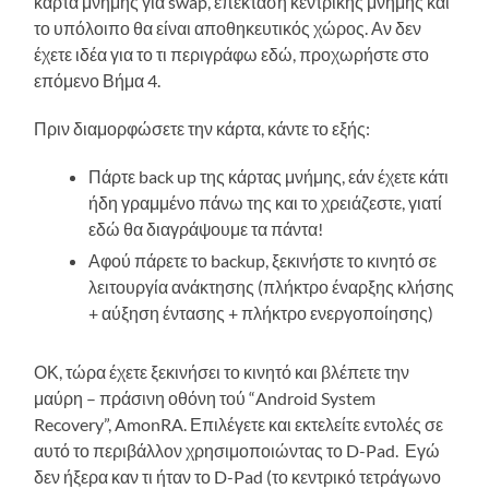
κάρτα μνήμης για swap, επέκταση κεντρικής μνήμης και
το υπόλοιπο θα είναι αποθηκευτικός χώρος. Αν δεν
έχετε ιδέα για το τι περιγράφω εδώ, προχωρήστε στο
επόμενο Βήμα 4.
Πριν διαμορφώσετε την κάρτα, κάντε το εξής:
Πάρτε back up της κάρτας μνήμης, εάν έχετε κάτι
ήδη γραμμένο πάνω της και το χρειάζεστε, γιατί
εδώ θα διαγράψουμε τα πάντα!
Αφού πάρετε το backup, ξεκινήστε το κινητό σε
λειτουργία ανάκτησης (πλήκτρο έναρξης κλήσης
+ αύξηση έντασης + πλήκτρο ενεργοποίησης)
ΟΚ, τώρα έχετε ξεκινήσει το κινητό και βλέπετε την
μαύρη – πράσινη οθόνη τού “Android System
Recovery”, AmonRA. Επιλέγετε και εκτελείτε εντολές σε
αυτό το περιβάλλον χρησιμοποιώντας το D-Pad. Εγώ
δεν ήξερα καν τι ήταν το D-Pad (το κεντρικό τετράγωνο