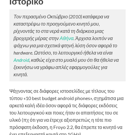
Ιστορικό
Τον περασμένο Οκτώβριο (2010) κατάφερα να
καταστρέψω το προηγούμενο κινητό μου,
ρίχνοντάς το στα νερά κατά τη διάρκεια μιας
βροχερής μέρας στην
Αθήνα
. Άρχισα λοιπόν να
ψάχνω για μια σχετικά φτηνή λύση όσον αφορά το
hardware. Ωστόσο, το λειτουργικό ήθελα να είναι
Android
, καθώς είχα στο μυαλό μου ότι θα ήθελα να
ξεκινήσω να γράφω απλές εφαρμογούλες για
κινητά.
Ψάχνοντας σε διάφορες ιστοσελίδες με τίτλους του
τύπου «10 best budget android phones», σχημάτισα μια
αρκετά καλή ιδέα όσον αφορά τις διάφορες εκδόσεις
του λειτουργικού και ποιες ήταν οι απαιτήσεις του σε
υλικό (πχ ότι για να έτρεχε αξιοπρεπώς η τότε πιο
πρόσφατη έκδοση, η Froyo 2.2, θα έπρεπε το κινητό να
έχει επεξεργαστή κοντά στο 1GHz).