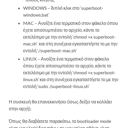
WINDOWS – διπλό κλικ στο ‘superboot-
windows.bat’
MAC – Ανοίξτε ένα τερματικό στον φάκελο όπου
έχετε αποσυμπιέσει το αρχείο, κάντε το
εκτελέσιμο με την εντολή ‘chmod +x superboot-
mac.sh’ και στη συνέχεια εγκαταστήστε το με την
εντολή ‘./superboot-mac.sh’
LINUX – Ανοίξτε ένα τερματικό στον φάκελο
όπου έχετε αποσυμπιέσει το αρχείο, κάντε το
εκτελέσιμο με την εντολή ‘chmod +x superboot-
linux.sh’ και στη συνέχεια εγκαταστήστε το με την
εντολή ‘sudo ./superboot-linux.sh’
Η συσκευή θα επανεκκινήσει (ίσως δείξει να κολλάει
στην αρχή).
Όπως θα διαβάσετε παρακάτω, το bootloader mode
είναι μια κλεψύδρα πάνω σε μια μαύρη οθόνη, είναι