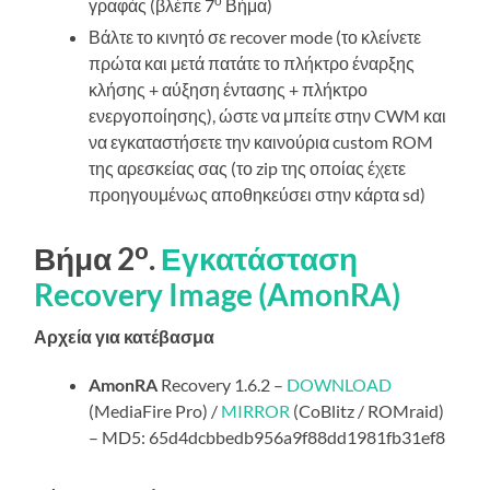
ο
γραφάς (βλέπε 7
Βήμα)
Βάλτε το κινητό σε recover mode (το κλείνετε
πρώτα και μετά πατάτε το πλήκτρο έναρξης
κλήσης + αύξηση έντασης + πλήκτρο
ενεργοποίησης), ώστε να μπείτε στην CWM και
να εγκαταστήσετε την καινούρια custom ROM
της αρεσκείας σας (το zip της οποίας έχετε
προηγουμένως αποθηκεύσει στην κάρτα sd)
ο
Βήμα 2
.
Εγκατάσταση
Recovery Image (AmonRA)
Αρχεία για κατέβασμα
AmonRA
Recovery 1.6.2 –
DOWNLOAD
(MediaFire Pro) /
MIRROR
(CoBlitz / ROMraid)
– MD5: 65d4dcbbedb956a9f88dd1981fb31ef8