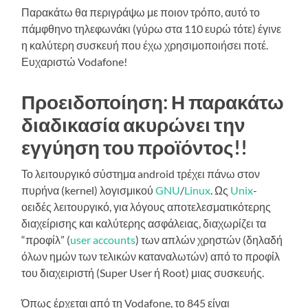
Παρακάτω θα περιγράψω με ποιον τρόπο, αυτό το
πάμφθηνο τηλεφωνάκι (γύρω στα 110 ευρώ τότε) έγινε
η καλύτερη συσκευή που έχω χρησιμοποιήσει ποτέ.
Ευχαριστώ Vodafone!
Προειδοποίηση: Η παρακάτω
διαδικασία ακυρώνει την
εγγύηση του προϊόντος!!
Το λειτουργικό σύστημα android τρέχει πάνω στον
πυρήνα (kernel) λογισμικού
GNU
/
Linux
. Ως
Unix
-
οειδές λειτουργικό, για λόγους αποτελεσματικότερης
διαχείρισης και καλύτερης ασφάλειας, διαχωρίζει τα
“προφίλ” (
user accounts
) των απλών χρηστών (δηλαδή
όλων ημών των τελικών καταναλωτών) από το προφίλ
του διαχειριστή (Super User ή Root) μιας συσκευής.
Όπως έρχεται από τη Vodafone, το 845 είναι