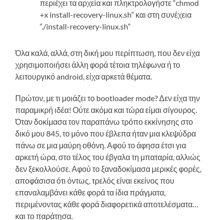
περιέχει τα αρχεία και πληκτρολογήστε “chmod
+x install-recovery-linux.sh” και στη συνέχεια
“./install-recovery-linux.sh”
Όλα καλά, αλλά, στη δική μου περίπτωση, που δεν είχα
χρησιμοποιήσει άλλη φορά τέτοια τηλέφωνα ή το
λειτουργικό android, είχα αρκετά θέματα.
Πρώτον, με τι μοιάζει το bootloader mode? Δεν είχα την
παραμικρή ιδέα! Ούτε ακόμα και τώρα είμαι σίγουρος.
Όταν δοκίμασα τον παραπάνω τρόπο εκκίνησης στο
δικό μου 845, το μόνο που έβλεπα ήταν μια κλεψύδρα
πάνω σε μια μαύρη οθόνη. Αφού το άφησα έτσι για
αρκετή ώρα, στο τέλος του έβγαλα τη μπαταρία, αλλιώς
δεν ξεκολλούσε. Αφού το ξαναδοκίμασα μερικές φορές,
αποφάσισα ότι όντως, τρελός είναι εκείνος που
επαναλαμβάνει κάθε φορά τα ίδια πράγματα,
περιμένοντας κάθε φορά διαφορετικά αποτελέσματα…
και το παράτησα.