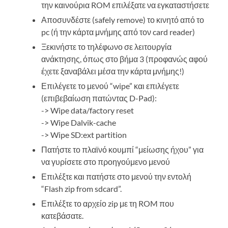
την καινούρια ROM επιλέξατε να εγκαταστήσετε
Αποσυνδέστε (safely remove) το κινητό από το
pc (ή την κάρτα μνήμης από τον card reader)
Ξεκινήστε το τηλέφωνο σε λειτουργία
ανάκτησης, όπως στο βήμα 3 (προφανώς αφού
έχετε ξαναβάλει μέσα την κάρτα μνήμης!)
Επιλέγετε το μενού “wipe” και επιλέγετε
(επιβεβαίωση πατώντας D-Pad):
-> Wipe data/factory reset
-> Wipe Dalvik-cache
-> Wipe SD:ext partition
Πατήστε το πλαϊνό κουμπί “μείωσης ήχου” για
να γυρίσετε στο προηγούμενο μενού
Επιλέξτε και πατήστε στο μενού την εντολή
“Flash zip from sdcard”.
Επιλέξτε το αρχείο zip με τη ROM που
κατεβάσατε.