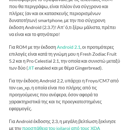
που θα περιγράψω, είναι πλέον ένα σύγχρονο και
πλήρες (αν και εκ κατασκευής περιορισμένων
δυνατοτήτων) smartphone, με την πιο σύγχρονη
έκδοση Android (2.3.7)! Απ’ ό,τι ξέρω μάλιστα, πρέπει
να είναι και το φτηνότερο!
Για ROM με την έκδοση
Android 2.1
, οι προτιμότερες
επιλογές είναι κατά τη γνώμη μου η Fresh Zodiac Fruit
5.2 και η Pro Celestial 2.1, την οποία και συνιστώ μεταξύ
των δύο (
JIT
enabled και με θέμα Gingerbread).
Για την έκδοση Android 2.2, υπάρχει η Froyo/CM7 από
τον cas_xp, η οποία είναι πιο πλήρης από τις
προηγούμενες που ανέφερα, όσον αφορά τα
χαρακτηριστικά της και τις προεγκατεστημένες
εφαρμογές.
Για Android έκδοσης 2.3, η μεγάλη βελτίωση ξεκίνησε
με την
προσπάθεια του joilaroi από τους XDA