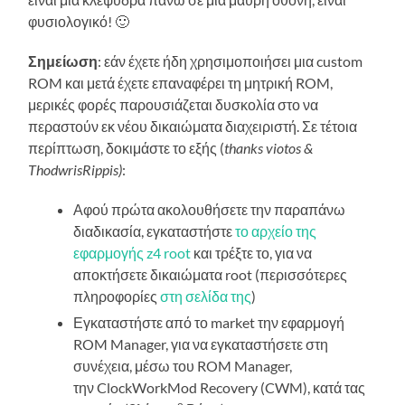
φυσιολογικό! 🙂
Σημείωση
: εάν έχετε ήδη χρησιμοποιήσει μια custom
ROM και μετά έχετε επαναφέρει τη μητρική ROM,
μερικές φορές παρουσιάζεται δυσκολία στο να
περαστούν εκ νέου δικαιώματα διαχειριστή. Σε τέτοια
περίπτωση, δοκιμάστε το εξής (
thanks viotos &
ThodwrisRippis)
:
Αφού πρώτα ακολουθήσετε την παραπάνω
διαδικασία, εγκαταστήστε
το αρχείο της
εφαρμογής z4 root
και τρέξτε το, για να
αποκτήσετε δικαιώματα root (περισσότερες
πληροφορίες
στη σελίδα της
)
Εγκαταστήστε από το market την εφαρμογή
ROM Manager, για να εγκαταστήσετε στη
συνέχεια, μέσω του ROM Manager,
την ClockWorkMod Recovery (CWM), κατά τας