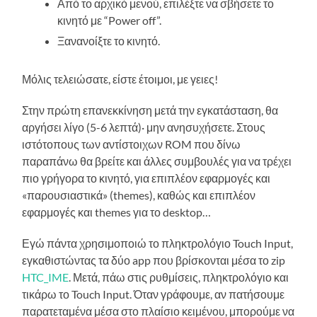
Από το αρχικό μενού, επιλέξτε να σβήσετε το
κινητό με “Power off”.
Ξανανοίξτε το κινητό.
Μόλις τελειώσατε, είστε έτοιμοι, με γειες!
Στην πρώτη επανεκκίνηση μετά την εγκατάσταση, θα
αργήσει λίγο (5-6 λεπτά)· μην ανησυχήσετε. Στους
ιστότοπους των αντίστοιχων ROM που δίνω
παραπάνω θα βρείτε και άλλες συμβουλές για να τρέχει
πιο γρήγορα το κινητό, για επιπλέον εφαρμογές και
«παρουσιαστικά» (themes), καθώς και επιπλέον
εφαρμογές και themes για το desktop…
Εγώ πάντα χρησιμοποιώ το πληκτρολόγιο Touch Input,
εγκαθιστώντας τα δύο app που βρίσκονται μέσα το zip
HTC_IME
. Μετά, πάω στις ρυθμίσεις, πληκτρολόγιο και
τικάρω το Touch Input. Όταν γράφουμε, αν πατήσουμε
παρατεταμένα μέσα στο πλαίσιο κειμένου, μπορούμε να