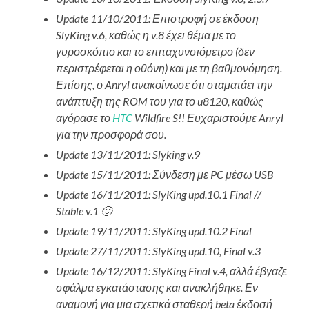
Update 11/10/2011: Επιστροφή σε έκδοση
SlyKing v.6, καθώς η v.8 έχει θέμα με το
γυροσκόπιο και το επιταχυνσιόμετρο (δεν
περιστρέφεται η οθόνη) και με τη βαθμονόμηση.
Επίσης, ο Anryl ανακοίνωσε ότι σταματάει την
ανάπτυξη της ROM του για το u8120, καθώς
αγόρασε το
HTC
Wildfire S!! Ευχαριστούμε Anryl
για την προσφορά σου.
Update 13/11/2011: Slyking v.9
Update 15/11/2011: Σύνδεση με PC μέσω USB
Update 16/11/2011: SlyKing upd.10.1 Final //
Stable v.1 🙂
Update 19/11/2011: SlyKing upd.10.2 Final
Update 27/11/2011: SlyKing upd.10, Final v.3
Update 16/12/2011: SlyKing Final v.4,
αλλά έβγαζε
σφάλμα εγκατάστασης και ανακλήθηκε. Εν
αναμονή για μια σχετικά σταθερή beta έκδοσή