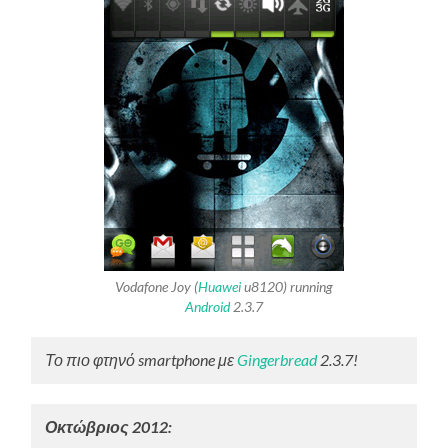
Vodafone Joy (
Huawei
u8120) running
Android
2.3.7
Το πιο φτηνό smartphone με
Gingerbread
2.3.7!
Οκτώβριος 2012: