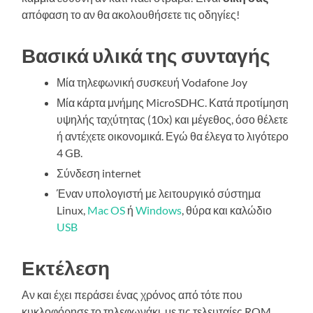
απόφαση το αν θα ακολουθήσετε τις οδηγίες!
Βασικά υλικά της συνταγής
Μία τηλεφωνική συσκευή Vodafone Joy
Μία κάρτα μνήμης MicroSDHC. Κατά προτίμηση
υψηλής ταχύτητας (10x) και μέγεθος, όσο θέλετε
ή αντέχετε οικονομικά. Εγώ θα έλεγα το λιγότερο
4 GB.
Σύνδεση internet
Έναν υπολογιστή με λειτουργικό σύστημα
Linux,
Mac OS
ή
Windows
, θύρα και καλώδιο
USB
Εκτέλεση
Αν και έχει περάσει ένας χρόνος από τότε που
κυκλοφόρησε το τηλεφωνάκι, με τις τελευταίες ROM