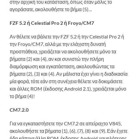
στην αρχική του κατάσταση, όπως όταν μόλις το
αγοράσατε, ακολουθήστε το βήμα (5)…
FZF 5.2 ή Celestial Pro 2 ή Froyo/CM7
Αν θέλετε να βάλετε την FZF 5.2 ή την Celestial Pro 2 ή
την Froyo/CM7, αλλά με την ελάχιστη δυνατή
προσπάθεια, χρειάζεται να ακολουθήσετε μόνο τα
βήματα (2) και (4), αν και συνιστώ την πλήρη
διαμόρφωση και εγκατάσταση, ακολουθώντας τα
βήματα (2), (3) και (4). Αν μάλιστα έχει γίνει η διαδικασία
μία φορά, τότε εάν στη συνέχεια θέλετε να δοκιμάσετε
και άλλες ROM (έκδοσης Android 2.1), χρειάζεται μόνο
το βήμα (4)!
CM7.2.0
Για να εγκαταστήσετε την CM7.2 σε απείραχτο V845,
ακολουθήστε τα βήματα (1), (6), (7), (8) και (9). Εάν έχετε
ήδη κάποια άλλη ROM, έκδοσης Android χαμηλότερης