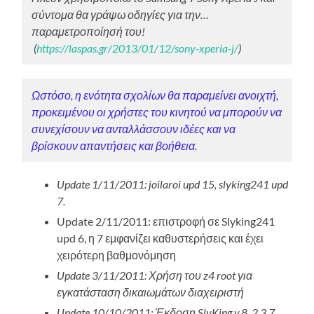
σύντομα θα γράψω οδηγίες για την…
παραμετροποίησή του!
(
https://laspas.gr/2013/01/12/sony-xperia-j/
)
Ωστόσο, η ενότητα σχολίων θα παραμείνει ανοιχτή,
προκειμένου οι χρήστες του κινητού να μπορούν να
συνεχίσουν να ανταλλάσσουν ιδέες και να
βρίσκουν απαντήσεις και βοήθεια.
Update 1/11/2011: joilaroi upd 15, slyking241 upd
7.
Update 2/11/2011: επιστροφή σε Slyking241
upd 6, η 7 εμφανίζει καθυστερήσεις και έχει
χειρότερη βαθμονόμηση
Update 3/11/2011: Χρήση του z4 root για
εγκατάσταση δικαιωμάτων διαχειριστή
Update 10/10/2011: Έκδοση SlyKing v.8, 2.3.7