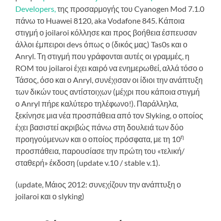
Developers,
της προσαρμογής του Cyanogen Mod 7.1.0
πάνω το Huawei 8120, aka Vodafone 845. Κάποια
στιγμή ο joilaroi κόλλησε και προς βοήθεια έσπευσαν
άλλοι έμπειροι devs όπως ο (δικός μας) Tas0s και ο
Anryl. Τη στιγμή που γράφονται αυτές οι γραμμές, η
ROM του joilaroi έχει καιρό να ενημερωθεί, αλλά τόσο ο
Τάσος, όσο και ο Anryl, συνέχισαν οι ίδιοι την ανάπτυξη
των δικών τους αντίστοιχων (μέχρι που κάποια στιγμή
ο Anryl πήρε καλύτερο τηλέφωνο!). Παράλληλα,
ξεκίνησε μια νέα προσπάθεια από τον Slyking, ο οποίος
έχει βασιστεί ακριβώς πάνω στη δουλειά των δύο
η
προηγούμενων και ο οποίος πρόσφατα, με τη 10
προσπάθεια, παρουσίασε την πρώτη του «τελική/
σταθερή» έκδοση (update v.10 / stable v.1).
(update, Μάιος 2012: συνεχίζουν την ανάπτυξη ο
joilaroi και ο slyking)