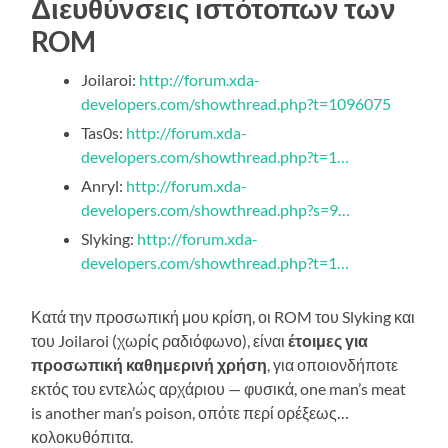
Διευθύνσεις ιστότοπων των
ROM
Joilaroi:
http://forum.xda-
developers.com/showthread.php?t=1096075
Tas0s:
http://forum.xda-
developers.com/showthread.php?t=1…
Anryl:
http://forum.xda-
developers.com/showthread.php?s=9…
Slyking:
http://forum.xda-
developers.com/showthread.php?t=1…
Κατά την προσωπική μου κρίση, οι ROM του Slyking και
του Joilaroi (χωρίς ραδιόφωνο), είναι
έτοιμες για
προσωπική καθημερινή χρήση
, για οποιονδήποτε
εκτός του εντελώς αρχάριου — φυσικά, one man’s meat
is another man’s poison, οπότε περί ορέξεως…
κολοκυθόπιτα.