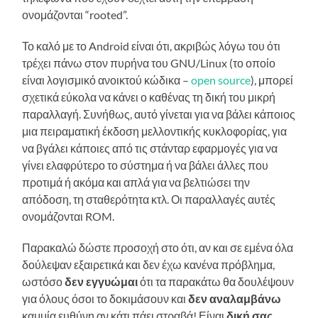
ονομάζονται “rooted”.
Το καλό με το Android είναι ότι, ακριβώς λόγω του ότι
τρέχει πάνω στον πυρήνα του GNU/Linux (το οποίο
είναι λογισμικό ανοικτού κώδικα –
open source
), μπορεί
σχετικά εύκολα να κάνει ο καθένας τη δική του μικρή
παραλλαγή. Συνήθως, αυτό γίνεται για να βάλει κάποιος
μια πειραματική έκδοση μελλοντικής κυκλοφορίας, για
να βγάλει κάποιες από τις στάνταρ εφαρμογές για να
γίνει ελαφρύτερο το σύστημα ή να βάλει άλλες που
προτιμά ή ακόμα και απλά για να βελτιώσει την
απόδοση, τη σταθερότητα κτλ. Οι παραλλαγές αυτές
ονομάζονται ROM.
Παρακαλώ δώστε προσοχή στο ότι, αν και σε εμένα όλα
δούλεψαν εξαιρετικά και δεν έχω κανένα πρόβλημα,
ωστόσο
δεν εγγυώμαι
ότι τα παρακάτω θα δουλέψουν
για όλους όσοι το δοκιμάσουν και
δεν αναλαμβάνω
καμμία ευθύνη αν κάτι πάει στραβά! Είναι
δική σας