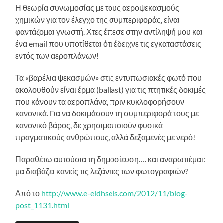
Η θεωρία συνωμοσίας με τους αεροψεκασμούς
χημικών για τον έλεγχο της συμπεριφοράς, είναι
φαντάζομαι γνωστή. Χτες έπεσε στην αντίληψή μου και
ένα email που υποτίθεται ότι έδειχνε τις εγκαταστάσεις
εντός των αεροπλάνων!
Τα «βαρέλια ψεκασμών» στις εντυπωσιακές φωτό που
ακολουθούν είναι έρμα (ballast) για τις πτητικές δοκιμές
που κάνουν τα αεροπλάνα, πριν κυκλοφορήσουν
κανονικά. Για να δοκιμάσουν τη συμπεριφορά τους με
κανονικό βάρος, δε χρησιμοποιούν φυσικά
πραγματικούς ανθρώπους, αλλά δεξαμενές με νερό!
Παραθέτω αυτούσια τη δημοσίευση…. και αναρωτιέμαι:
μα διαβάζει κανείς τις λεζάντες των φωτογραφιών?
Από το
http://www.e-eidhseis.com/2012/11/blog-
post_1131.html