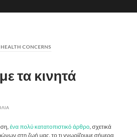
:
HEALTH CONCERNS
με τα κινητά
ΌΛΙΑ
οση,
ένα πολύ κατατοπιστικό άρθρο
, σχετικά
φώνων στη ζωή μας, το τι γνωρίζουμε σήμερα