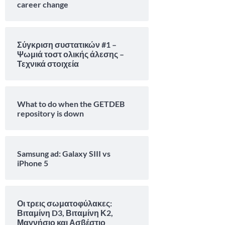
career change
Σύγκριση συστατικών #1 –
Ψωμιά τοστ ολικής άλεσης –
Τεχνικά στοιχεία
What to do when the GETDEB
repository is down
Samsung ad: Galaxy SIII vs
iPhone 5
Οι τρεις σωματοφύλακες:
Βιταμίνη D3, Βιταμίνη Κ2,
Μαγνήσιο και Ασβέστιο