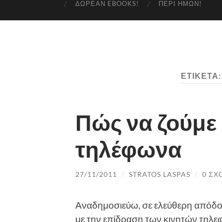
ΔΩΡΕΆΝ EBOOKS!
ΠΕΡΊ ΗΜΏΝ!
ΕΤΙΚΈΤΑ
Πώς να ζούμε 
τηλέφωνα
27/11/2011
/
STRATOS LASPAS
/
0 ΣΧ
Αναδημοσιεύω, σε ελεύθερη απόδ
με την επίδραση των κινητών τηλε