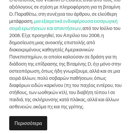
αξιόλογους σε σχέση με πληροφόρηση για τη βιταμίνη
D. Παραθέτω, στη συνέχεια του άρθρου, σε ελεύθερη
μετάφραση,
μια εξαιρετικά ενδιαφέρουσα εισαγωγική
σειρά ερωτήσεων και απαντήσεων
, από τον Ιούλιο του
2008. Είχε προηγηθεί, τον Απρίλιο του 2008, η
δημοσίευση μιας ανοικτής επιστολής από
διακεκριμένους καθηγητές Αμερικανικών
Πανεπιστημίων, οι οποίοι καλούσαν σε δράση για τη
διάδοση της επίδρασης της Βιταμίνης D, όχι μόνο στην
οστεοπόρωση, όπως ήδη γνωρίζουμε, αλλά και σε μια
σειρά άλλων, πολύ σοβαρών παθήσεων, όπως
διαφόρων ειδών καρκίνου (πχ του παχέος εντέρου, του
στήθους, των ωοθηκών κτλ), του διαβήτη τύπου Ι σε
παιδιά, της σκλήρυνσης κατά πλάκας, αλλά και άλλων
ασθενειών, ακόμα πχ και της γρίπης.
Περισσότερα