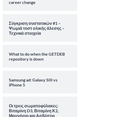
career change
Σύγκριση συστατικών #1 –
Ψωμιά τοστ ολικής άλεσης –
Τεχνικά στοιχεία
What to do when the GETDEB
repository is down
Samsung ad: Galaxy SIII vs
iPhone 5
Οι τρεις σωματοφύλακες:
Βιταμίνη D3, Βιταμίνη Κ2,
Μαγνήσιο και Ασβέστιο