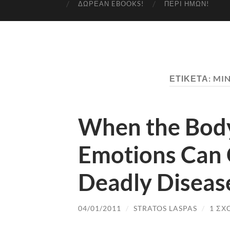
ΔΩΡΕΆΝ EBOOKS!
ΠΕΡΊ ΗΜΏΝ!
ΕΤΙΚΈΤΑ:
MIN
When the Bod
Emotions Can 
Deadly Diseas
04/01/2011
/
STRATOS LASPAS
/
1 ΣΧ