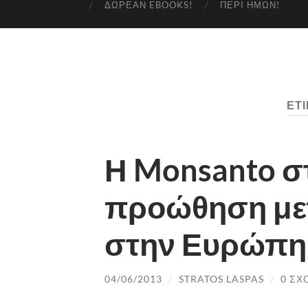
ΔΩΡΕΆΝ EBOOKS!
ΠΕΡΊ ΗΜΏΝ!
ΕΤ
Η Monsanto σ
προώθηση με
στην Ευρώπη
04/06/2013
/
STRATOS LASPAS
/
0 ΣΧ