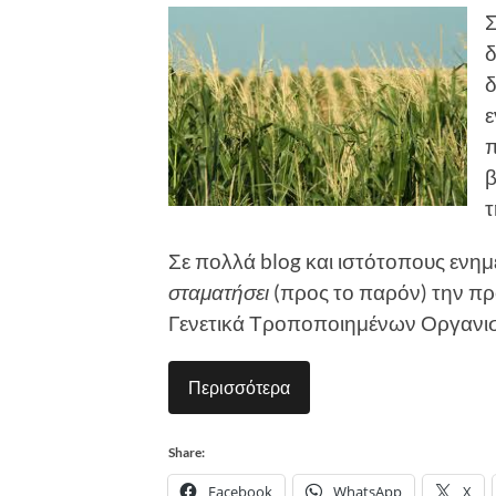
Σ
δ
δ
ε
β
τ
Σε πολλά blog και ιστότοπους ενη
σταματήσει
(προς το παρόν) την 
Γενετικά Τροποποιημένων Οργαν
Περισσότερα
Share:
Facebook
WhatsApp
X