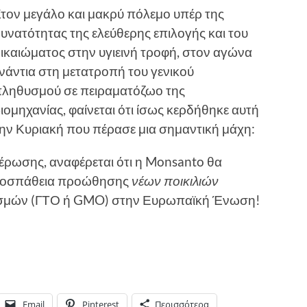
τον μεγάλο και μακρύ πόλεμο υπέρ της
υνατότητας της ελεύθερης επιλογής και του
ικαιώματος στην υγιεινή τροφή, στον αγώνα
νάντια στη μετατροπή του γενικού
πληθυσμού σε πειραματόζωο της
ιομηχανίας, φαίνεται ότι ίσως κερδήθηκε αυτή
ην Κυριακή που πέρασε μια σημαντική μάχη:
μέρωσης, αναφέρεται ότι η Monsanto θα
προσπάθεια προώθησης
νέων
ποικιλιών
ισμών (ΓΤΟ ή GMO) στην Ευρωπαϊκή Ένωση!
Email
Pinterest
Περισσότερα