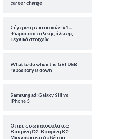
career change
Σύγκριση συστατικών #1 –
Ψωμιά τοστ ολικής άλεσης –
Τεχνικά στοιχεία
What to do when the GETDEB
repository is down
Samsung ad: Galaxy SIII vs
iPhone 5
Οι τρεις σωματοφύλακες:
Βιταμίνη D3, Βιταμίνη Κ2,
Μαγνήσιο και Ασβέστιο