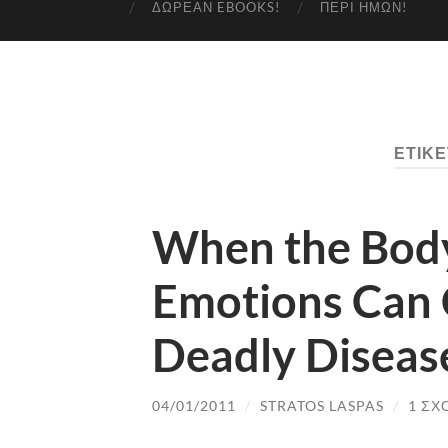
ΔΩΡΕΆΝ EBOOKS!
ΠΕΡΊ ΗΜΏΝ!
ΕΤΙΚΈ
When the Bod
Emotions Can 
Deadly Diseas
04/01/2011
/
STRATOS LASPAS
/
1 ΣΧ