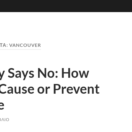
ΤΑ:
VANCOUVER
y Says No: How
Cause or Prevent
e
ΌΛΙΟ