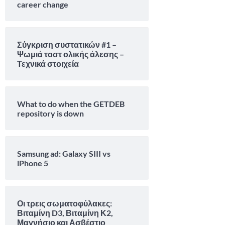
career change
Σύγκριση συστατικών #1 –
Ψωμιά τοστ ολικής άλεσης –
Τεχνικά στοιχεία
What to do when the GETDEB
repository is down
Samsung ad: Galaxy SIII vs
iPhone 5
Οι τρεις σωματοφύλακες:
Βιταμίνη D3, Βιταμίνη Κ2,
Μαγνήσιο και Ασβέστιο