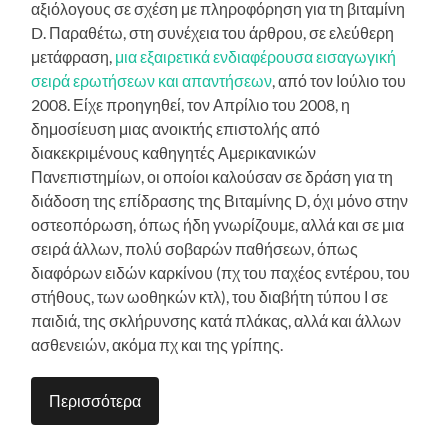
αξιόλογους σε σχέση με πληροφόρηση για τη βιταμίνη
D. Παραθέτω, στη συνέχεια του άρθρου, σε ελεύθερη
μετάφραση,
μια εξαιρετικά ενδιαφέρουσα εισαγωγική
σειρά ερωτήσεων και απαντήσεων
, από τον Ιούλιο του
2008. Είχε προηγηθεί, τον Απρίλιο του 2008, η
δημοσίευση μιας ανοικτής επιστολής από
διακεκριμένους καθηγητές Αμερικανικών
Πανεπιστημίων, οι οποίοι καλούσαν σε δράση για τη
διάδοση της επίδρασης της Βιταμίνης D, όχι μόνο στην
οστεοπόρωση, όπως ήδη γνωρίζουμε, αλλά και σε μια
σειρά άλλων, πολύ σοβαρών παθήσεων, όπως
διαφόρων ειδών καρκίνου (πχ του παχέος εντέρου, του
στήθους, των ωοθηκών κτλ), του διαβήτη τύπου Ι σε
παιδιά, της σκλήρυνσης κατά πλάκας, αλλά και άλλων
ασθενειών, ακόμα πχ και της γρίπης.
Περισσότερα