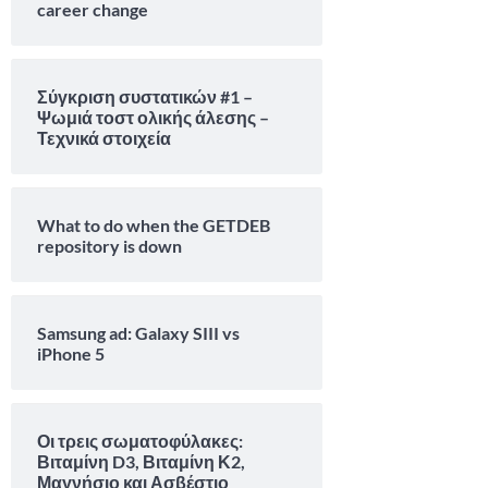
career change
Σύγκριση συστατικών #1 –
Ψωμιά τοστ ολικής άλεσης –
Τεχνικά στοιχεία
What to do when the GETDEB
repository is down
Samsung ad: Galaxy SIII vs
iPhone 5
Οι τρεις σωματοφύλακες:
Βιταμίνη D3, Βιταμίνη Κ2,
Μαγνήσιο και Ασβέστιο