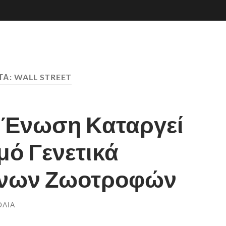
ΤΑ:
WALL STREET
 Ένωση Καταργεί
μό Γενετικά
ένων Ζωοτροφών
ΌΛΙΑ