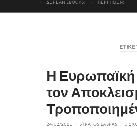
ΔΩΡΕΆΝ EBOOKS!
ΠΕΡΊ ΗΜΏΝ!
ΕΤΙΚΈ
Η Ευρωπαϊκή
τον Αποκλεισ
Τροποποιημ
24/02/2011
/
STRATOS LASPAS
/
0 ΣΧ