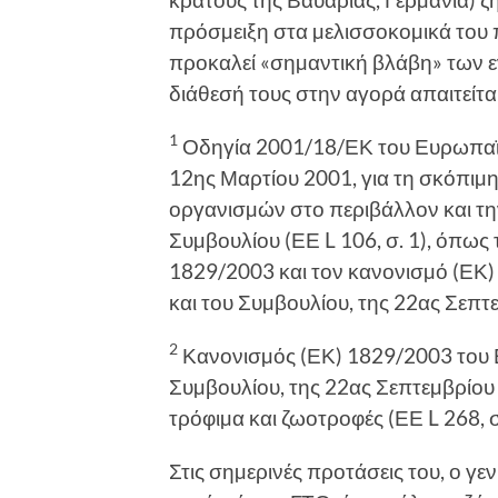
πρόσµειξη στα µελισσοκοµικά του
προκαλεί «σηµαντική βλάβη» των εν
διάθεσή τους στην αγορά απαιτείτα
1
Οδηγία 2001/18/ΕΚ του Ευρωπαϊκ
12ης Μαρτίου 2001, για τη σκόπι
οργανισµών στο περιβάλλον και τ
Συµβουλίου (ΕΕ L 106, σ. 1), όπω
1829/2003 και τον κανονισµό (ΕΚ
και του Συµβουλίου, της 22ας Σεπτε
2
Κανονισµός (ΕΚ) 1829/2003 του 
Συµβουλίου, της 22ας Σεπτεµβρίου
τρόφιµα και ζωοτροφές (ΕΕ L 268, σ.
Στις σηµερινές προτάσεις του, ο γε