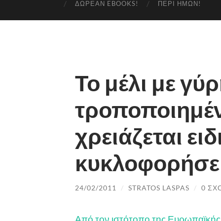
ΔΩΡΕΆΝ EBOOKS!
ΠΕΡΊ ΗΜΏΝ!
Το μέλι με γύρ
τροποποιημέ
χρειάζεται ειδ
κυκλοφορήσει
24/02/2011
/
STRATOS LASPAS
/
0 ΣΧ
Από τον ιστότοπο της Ευρωπαϊκή