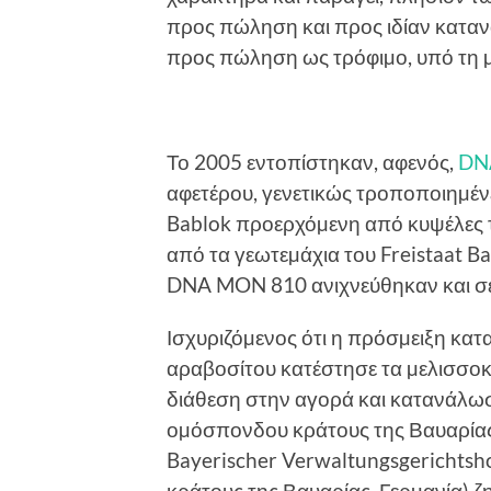
προς πώληση και προς ιδίαν κατα
προς πώληση ως τρόφιµο, υπό τη
Το 2005 εντοπίστηκαν, αφενός,
DN
αφετέρου, γενετικώς τροποποιηµένε
Bablok προερχόµενη από κυψέλες
από τα γεωτεµάχια του Freistaat B
DNA MON 810 ανιχνεύθηκαν και σε ο
Ισχυριζόµενος ότι η πρόσµειξη κα
αραβοσίτου κατέστησε τα µελισσο
διάθεση στην αγορά και κατανάλωσ
οµόσπονδου κράτους της Βαυαρίας
Bayerischer Verwaltungsgerichtsh
κράτους της Βαυαρίας, Γερµανία) ζη