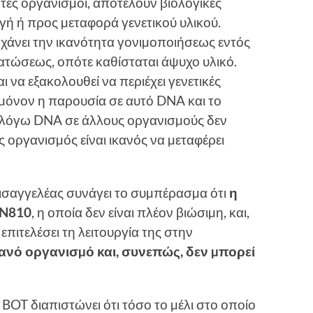
ώντες οργανισµοί, αποτελούν βιολογικές
ή ή προς µεταφορά γενετικού υλικού.
 χάνει την ικανότητα γονιµοποιήσεως εντός
τώσεως, οπότε καθίσταται άψυχο υλικό.
ι να εξακολουθεί να περιέχει γενετικές
 µόνον η παρουσία σε αυτό DNA και το
 λόγω DNA σε άλλους οργανισµούς δεν
ς οργανισµός είναι ικανός να µεταφέρει
 εισαγγελέας συνάγει το συµπέρασµα ότι
η
N
810
, η οποία δεν είναι πλέον βιώσιµη, και,
επιτελέσει τη λειτουργία της στην
ανό οργανισµό και, συνεπώς, δεν µπορεί
. BOT διαπιστώνει ότι τόσο το µέλι στο οποίο