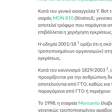
Κατά τον γενικό εισαγγελέα Y. Bot 
σειράς
MON 810
(StratosJL: γενετ
αποτελεί τρόφιµο που παράγεται απ
επιβάλλεται η χορήγηση εγκρίσεως
1
Η οδηγία 2001/18
ορίζει ότι η σ
τροποποιηµένων οργανισµών) στην
εγκρίσεως.
2
Κατά τον κανονισµό 1829/2003
,
προορίζονται για την ανθρώπινη δι
αποτελούνται από ΓΤΟ, καθώς και 
παραγόµενα από ΓΤΟ ή περιέχουν τ
Το 1998, η εταιρεία
Monsanto
έλαβε
γενετικώς τροποποιηµένου αραβοσί