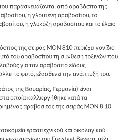
 που παρασκευάζονται από αραβόσιτο της
αβοσίτου, η γλουτένη αραβοσίτου, το
αβοσίτου, η γλυκόζη αραβοσίτου και το έλαιο
σιτος της σειράς MON 810 περιέχει γονίδιο
φυτό του αραβοσίτου τη σύνθεση τοξινών που
λαβούς για τον αραβόσιτο είδους
λλει το φυτό, εξασθενεί την ανάπτυξή του.
άτος της Βαυαρίας, Γερµανία) είναι
στα οποία καλλιεργήθηκε κατά τα
οιηµένος αραβόσιτος της σειράς MON 8 10
σσοκοµείο ερασιτεχνικού και οικολογικού
ν γεωτεµαχίων του Freistaat Bayern, µέλι