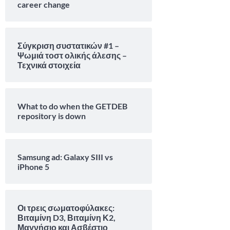
career change
Σύγκριση συστατικών #1 –
Ψωμιά τοστ ολικής άλεσης –
Τεχνικά στοιχεία
What to do when the GETDEB
repository is down
Samsung ad: Galaxy SIII vs
iPhone 5
Οι τρεις σωματοφύλακες:
Βιταμίνη D3, Βιταμίνη Κ2,
Μαγνήσιο και Ασβέστιο