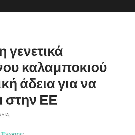
η γενετικά
νου καλαμποκιού
ική άδεια για να
 στην ΕΕ
ΌΛΙΑ
ς Ένωσης
: