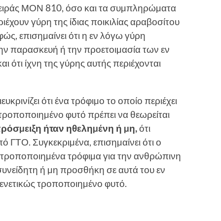
σειράς ΜΟΝ 810, όσο και τα συµπληρώµατα
ιέχουν γύρη της ίδιας ποικιλίας αραβοσίτου
ώς, επισηµαίνει ότι η εν λόγω γύρη
την παρασκευή ή την προετοιµασία των εν
 ότι ίχνη της γύρης αυτής περιέχονται
ευκρινίζει ότι ένα τρόφιµο το οποίο περιέχει
τροποποιηµένο φυτό πρέπει να θεωρείται
πρόσµειξη ήταν ηθεληµένη ή µη,
ότι
ό ΓΤΟ. Συγκεκριµένα, επισηµαίνει ότι ο
ς τροποποιηµένα τρόφιµα για την ανθρώπινη
νσυνείδητη ή µη προσθήκη σε αυτά του εν
ενετικώς τροποποιηµένο φυτό.