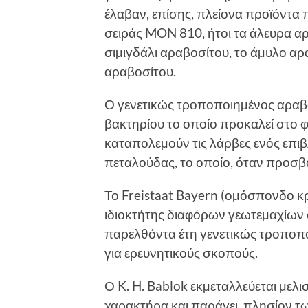
έλαβαν, επίσης, πλείονα προϊόντα
σειράς MON 810, ήτοι τα άλευρα αρ
σιµιγδάλι αραβοσίτου, το άµυλο αρ
αραβοσίτου.
Ο γενετικώς τροποποιηµένος αραβό
βακτηρίου το οποίο προκαλεί στο 
καταπολεµούν τις λάρβες ενός επιβ
πεταλούδας, το οποίο, όταν προσβά
Το Freistaat Bayern (οµόσπονδο κρ
ιδιοκτήτης διαφόρων γεωτεµαχίων 
παρελθόντα έτη γενετικώς τροποπ
για ερευνητικούς σκοπούς.
Ο K. H. Bablok εκµεταλλεύεται µελι
χαρακτήρα και παράγει, πλησίον τω