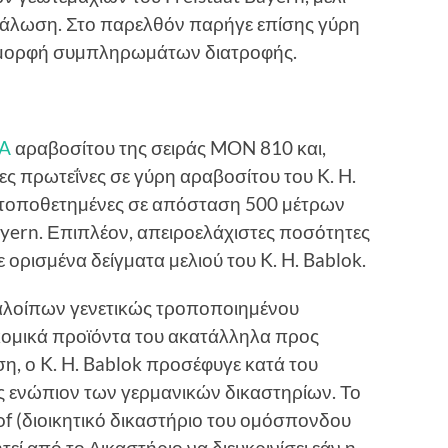
νάλωση. Στο παρελθόν παρήγε επίσης γύρη
 µορφή συµπληρωµάτων διατροφής.
A
αραβοσίτου της σειράς MON 810 και,
ς πρωτεΐνες σε γύρη αραβοσίτου του K. H.
 τοποθετηµένες σε απόσταση 500 µέτρων
ayern. Επιπλέον, απειροελάχιστες ποσότητες
ρισµένα δείγµατα µελιού του K. H. Bablok.
ταλοίπων γενετικώς τροποποιηµένου
κοµικά προϊόντα του ακατάλληλα προς
η, ο K. H. Bablok προσέφυγε κατά του
 ενώπιον των γερµανικών δικαστηρίων. Το
of (διοικητικό δικαστήριο του οµόσπονδου
τεί από το ∆ικαστήριο να διευκρινίσει εάν η