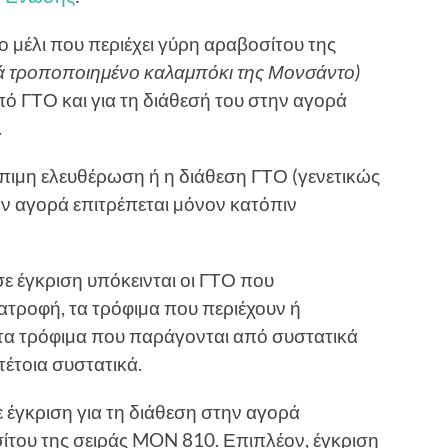
το µέλι που περιέχει γύρη αραβοσίτου της
ικά τροποποιημένο καλαμπόκι της Μονσάντο)
ό ΓΤΟ και για τη διάθεσή του στην αγορά
.
κόπιµη ελευθέρωση ή η διάθεση ΓΤΟ (γενετικώς
 αγορά επιτρέπεται µόνον κατόπιν
 σε έγκριση υπόκεινται οι ΓΤΟ που
ατροφή, τα τρόφιµα που περιέχουν ή
τα τρόφιµα που παράγονται από συστατικά
έτοια συστατικά.
 έγκριση για τη διάθεση στην αγορά
του της σειράς MON 810. Επιπλέον, έγκριση