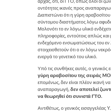
αρχάς, ότι, οι ΓΤΟ, όπως όλοι οι ζ
οντότητες ικανές προς αναπαραγωγ
∆ιαπιστώνει ότι η γύρη αραβοσίτου
σύντοµου διαστήµατος λόγω αφυδα
Μολονότι το εν λόγω υλικό ενδέχετα
πληροφορίες, εντούτοις απλώς και
ενδεχόµενο ενσωµατώσεως του εν
στοιχειοθετoύν ότι ο εν λόγω νεκρό
ενεργά το γενετικό του υλικό.
Υπό τις συνθήκες αυτές, ο γενικός
γύρη αραβοσίτου της σειράς
MO
εποµένως, δεν είναι πλέον ικανή να 
αναπαραγωγή,
δεν αποτελεί ζωντ
να θεωρηθεί ότι συνιστά ΓΤΟ.
Αντιθέτως, ο γενικός εισαγγελέας Y