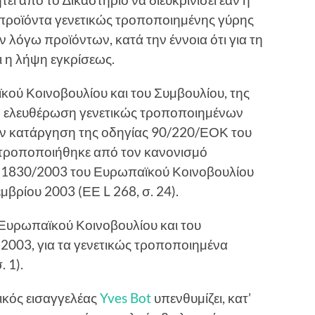
 προϊόντα γενετικώς τροποποιηµένης γύρης
 λόγω προϊόντων, κατά την έννοια ότι για τη
ι η λήψη εγκρίσεως.
ού Κοινοβουλίου και του Συµβουλίου, της
µη ελευθέρωση γενετικώς τροποποιηµένων
ην κατάργηση της οδηγίας 90/220/ΕΟΚ του
ς τροποποιήθηκε από τον κανονισµό
) 1830/2003 του Ευρωπαϊκού Κοινοβουλίου
µβρίου 2003 (ΕΕ L 268, σ. 24).
Ευρωπαϊκού Κοινοβουλίου και του
 2003, για τα γενετικώς τροποποιηµένα
 1).
νικός εισαγγελέας
Yves Bot
υπενθυµίζει, κατ’