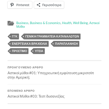
Pinterest
Περισσότερα
Business
,
Business & Economics
,
Health
,
Well Being
,
Αστικοί
Μύθοι
ΓΓΚ
ΓΕΝΙΚΉ ΓΡΑΜΜΑΤΕΊΑ ΚΑΤΑΝΑΛΩΤΏΝ
ΕΝΕΡΓΕΙΑΚΆ ΒΡΑΧΙΌΛΙΑ
ΠΑΡΑΠΛΆΝΗΣΗ
ΠΡΌΣΤΙΜΟ
ΥΓΕΊΑ
ΠΡΟΗΓΟΎΜΕΝΟ ΆΡΘΡΟ
Αστικοί μύθοι #01: Υποχρεωτική εμφύτευση μικροτσίπ
στην Αμερική;
ΕΠΌΜΕΝΟ ΆΡΘΡΟ
Αστικοί Μύθοι #03: Τεστ δυσανεξίας