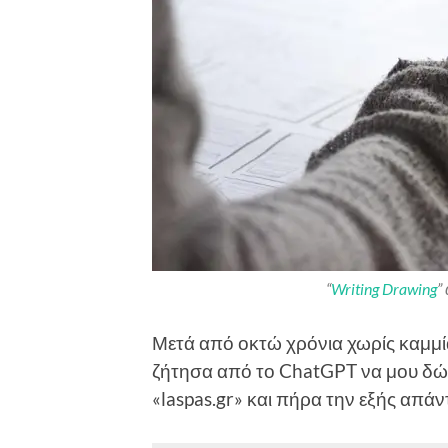
“
Writing Drawing
”
Μετά από οκτώ χρόνια χωρίς καμμία
ζήτησα από το ChatGPT να μου δώσ
«laspas.gr» και πήρα την εξής απά