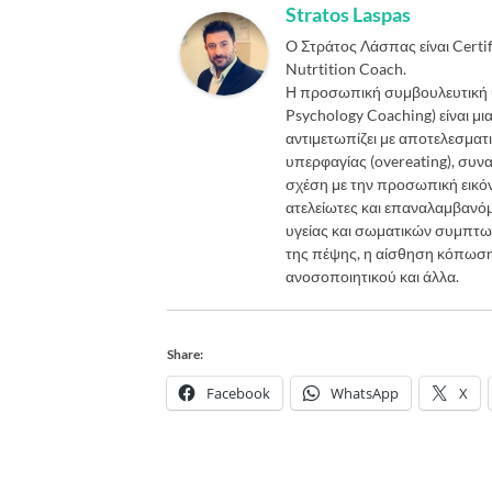
Stratos Laspas
O Στράτος Λάσπας είναι Certi
Nutrtition Coach.
Η προσωπική συμβουλευτική υ
Psychology Coaching) είναι μ
αντιμετωπίζει με αποτελεσματι
υπερφαγίας (overeating), συν
σχέση με την προσωπική εικόνα
ατελείωτες και επαναλαμβανόμε
υγείας και σωματικών συμπτωμ
της πέψης, η αίσθηση κόπωσης
ανοσοποιητικού και άλλα.
Share:
Facebook
WhatsApp
X