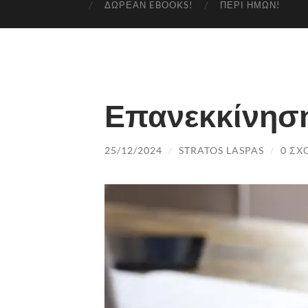
ΔΩΡΕΆΝ EBOOKS!
ΠΕΡΊ ΗΜΏΝ!
Επανεκκίνησ
25/12/2024
/
STRATOS LASPAS
/
0 ΣΧ