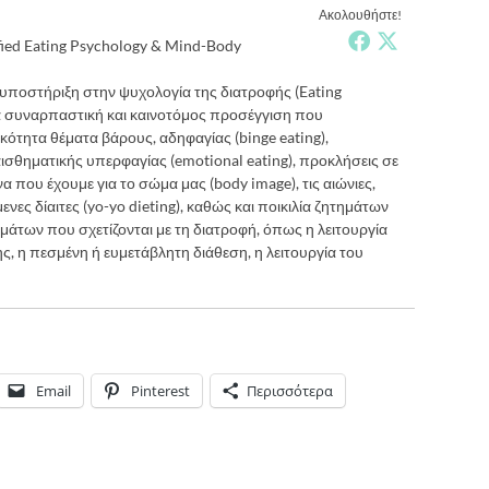
Ακολουθήστε!
fied Eating Psychology & Mind-Body
ποστήριξη στην ψυχολογία της διατροφής (Eating
ια συναρπαστική και καινοτόμος προσέγγιση που
κότητα θέματα βάρους, αδηφαγίας (binge eating),
αισθηματικής υπερφαγίας (emotional eating), προκλήσεις σε
 που έχουμε για το σώμα μας (body image), τις αιώνιες,
νες δίαιτες (yo-yo dieting), καθώς και ποικιλία ζητημάτων
άτων που σχετίζονται με τη διατροφή, όπως η λειτουργία
, η πεσμένη ή ευμετάβλητη διάθεση, η λειτουργία του
Email
Pinterest
Περισσότερα