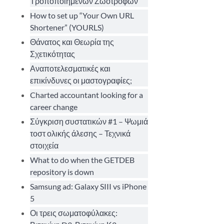
Τροποποιημένων Ζωοτροφών
How to set up “Your Own URL
Shortener” (YOURLS)
Θάνατος και Θεωρία της
Σχετικότητας
Αναποτελεσματικές και
επικίνδυνες οι μαστογραφίες;
Charted accountant looking for a
career change
Σύγκριση συστατικών #1 – Ψωμιά
τοστ ολικής άλεσης – Τεχνικά
στοιχεία
What to do when the GETDEB
repository is down
Samsung ad: Galaxy SIII vs iPhone
5
Οι τρεις σωματοφύλακες: