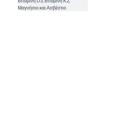
Βιταμίνη D3, Βιταμίνη Κ2,
Μαγνήσιο και Ασβέστιο