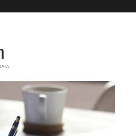
η
ΌΛΙΑ