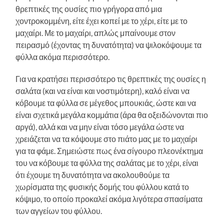
θρεπτικές της ουσίες πιο γρήγορα από μια
χοντροκομμένη, είτε έχει κοπεί με το χέρι, είτε με το
μαχαίρι. Με το μαχαίρι, απλώς μπαίνουμε στον
πειρασμό (έχοντας τη δυνατότητα) να ψιλοκόψουμε τα
φύλλα ακόμα περισσότερο.
Για να κρατήσει περισσότερο τις θρεπτικές της ουσίες η
σαλάτα (και να είναι και νοστιμότερη), καλό είναι να
κόβουμε τα φύλλα σε μέγεθος μπουκιάς, ώστε και να
είναι σχετικά μεγάλα κομμάτια (άρα θα οξειδώνονται πιο
αργά), αλλά και να μην είναι τόσο μεγάλα ώστε να
χρειάζεται να τα κόψουμε στο πιάτο μας με το μαχαίρι
για τα φάμε. Σημειώστε πως ένα σίγουρο πλεονέκτημα
του να κόβουμε τα φύλλα της σαλάτας με το χέρι, είναι
ότι έχουμε τη δυνατότητα να ακολουθούμε τα
χωρίσματα της φυσικής δομής του φύλλου κατά το
κόψιμο, το οποίο προκαλεί ακόμα λιγότερα σπασίματα
των αγγείων του φύλλου.