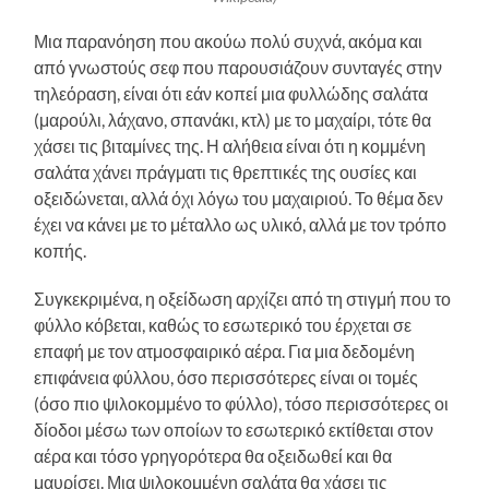
Μια παρανόηση που ακούω πολύ συχνά, ακόμα και
από γνωστούς σεφ που παρουσιάζουν συνταγές στην
τηλεόραση, είναι ότι εάν κοπεί μια φυλλώδης σαλάτα
(μαρούλι, λάχανο, σπανάκι, κτλ) με το μαχαίρι, τότε θα
χάσει τις βιταμίνες της. Η αλήθεια είναι ότι η κομμένη
σαλάτα χάνει πράγματι τις θρεπτικές της ουσίες και
οξειδώνεται, αλλά όχι λόγω του μαχαιριού. Το θέμα δεν
έχει να κάνει με το μέταλλο ως υλικό, αλλά με τον τρόπο
κοπής.
Συγκεκριμένα, η οξείδωση αρχίζει από τη στιγμή που το
φύλλο κόβεται, καθώς το εσωτερικό του έρχεται σε
επαφή με τον ατμοσφαιρικό αέρα. Για μια δεδομένη
επιφάνεια φύλλου, όσο περισσότερες είναι οι τομές
(όσο πιο ψιλοκομμένο το φύλλο), τόσο περισσότερες οι
δίοδοι μέσω των οποίων το εσωτερικό εκτίθεται στον
αέρα και τόσο γρηγορότερα θα οξειδωθεί και θα
μαυρίσει. Μια ψιλοκομμένη σαλάτα θα χάσει τις