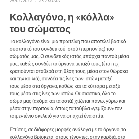
25/01/2013
/
35 ΣΧΌΛΙΑ
Κολλαγόνο, η «κόλλα»
του σώματος
Tο κολλαγόνο είναι μια πρωτεΐνη που αποτελεί βασικό
συστατικό του συνδετικού ιστού (περιτονίας) του
σώματός μας. Ο συνδετικός ιστός υπάρχει παντού μέσα
μας, καθώς συνδέει τα όργανα μεταξύ τους (έτσι πχ
κρατιούνται σταθερά στη θέση τους, μέσα στον θώρακα
και την κοιλιά), συνδέει τις ίνες των ιστών μεταξύ
τους μέσα στα όργανα, καθώς και τα κύτταρα μεταξύ
τους μέσα στις ίνες των ιστών. Ουσιαστικά, όλο το
σώμα μας (ακόμα και τα οστά) χτίζεται πάνω, γύρω και
μέσα στην περιτονία, όπως τα τούβλα «γεμίζουν» τον
τσιμεντένιο σκελετό για να φτιαχτεί ένα σπίτι.
Επίσης, σε διάφορες μορφές ανάλογα με το όργανο, το
κολλαγόνο βρίσκεται στους τένοντες, στην καρδιά, στα