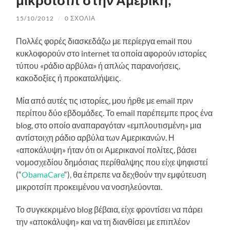
μικροτσίπ στην Αμερική;
15/10/2012
/
0 ΣΧΌΛΙΑ
Πολλές φορές διασκεδάζω με περίεργα email που
κυκλοφορούν στο internet τα οποία αφορούν ιστορίες
τύπου «ράδιο αρβύλα» ή απλώς παρανοήσεις,
κακοδοξίες ή προκαταλήψεις.
Μία από αυτές τις ιστορίες, μου ήρθε με email πριν
περίπου δύο εβδομάδες. Το email παρέπεμπε προς ένα
blog, στο οποίο αναπαραγόταν «εμπλουτισμένη» μια
αντίστοιχη ράδιο αρβύλα των Αμερικανών. Η
«αποκάλυψη» ήταν ότι οι Αμερικανοί πολίτες, βάσει
νομοσχεδίου δημόσιας περίθαλψης που είχε ψηφιστεί
(“
ObamaCare
“), θα έπρεπε να δεχθούν την εμφύτευση
μικροτσίπ προκειμένου να νοσηλεύονται.
Το συγκεκριμένο blog βέβαια, είχε φροντίσει να πάρει
την «αποκάλυψη» και να τη διανθίσει με επιπλέον