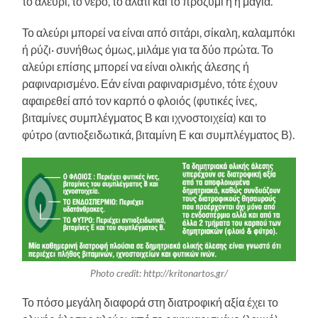
το αλεύρι, το νερό, το αλάτι και το προζύμι ή η μαγιά.
Το αλεύρι μπορεί να είναι από σιτάρι, σίκαλη, καλαμπόκι
ή ρύζι· συνήθως όμως, μιλάμε για τα δύο πρώτα. Το
αλεύρι επίσης μπορεί να είναι ολικής άλεσης ή
ραφιναρισμένο. Εάν είναι ραφιναρισμένο, τότε έχουν
αφαιρεθεί από τον καρπό ο φλοιός (φυτικές ίνες,
βιταμίνες συμπλέγματος Β και ιχνοστοιχεία) και το
φύτρο (αντιοξειδωτικά, βιταμίνη Ε και συμπλέγματος Β).
Photo credit: http://kritonartos.gr/
Το πόσο μεγάλη διαφορά στη διατροφική αξία έχει το