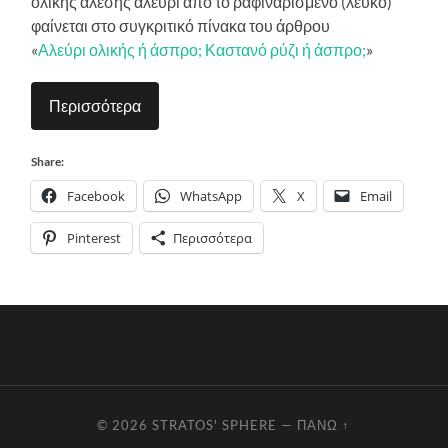
ολικής άλεσης αλεύρι από το ραφιναρισμένο (λευκό)
φαίνεται στο συγκριτικό πίνακα του άρθρου
«
Αλεύρι ολικής ή άσπρο; Καστανό ρύζι ή άσπρο;
»
Περισσότερα
Share:
Facebook
WhatsApp
X
Email
Pinterest
Περισσότερα
© 2026
STRATOS' SPHERE
—
ΠΆΝΩ ↑