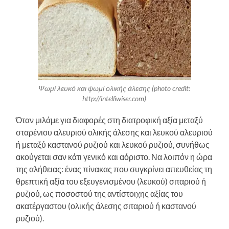
Ψωμί λευκό και ψωμί ολικής άλεσης (photo credit:
http://intelliwiser.com)
Όταν μιλάμε για διαφορές στη διατροφική αξία μεταξύ
σταρένιου αλευριού ολικής άλεσης και λευκού αλευριού
ή μεταξύ καστανού ρυζιού και λευκού ρυζιού, συνήθως
ακούγεται σαν κάτι γενικό και αόριστο. Να λοιπόν η ώρα
της αλήθειας: ένας πίνακας που συγκρίνει απευθείας τη
θρεπτική αξία του εξευγενισμένου (λευκού) σιταριού ή
ρυζιού, ως ποσοστού της αντίστοιχης αξίας του
ακατέργαστου (ολικής άλεσης σιταριού ή καστανού
ρυζιού).