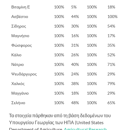
Βιταμίνη Ε
100%
5%
100%
18%
Ασβέστιο
100%
44%
100%
100%
Σίδηρος
100%
30%
100%
54%
Μαγνήσιο
100%
16%
100%
17%
Φώσφορος
100%
31%
100%
35%
Κάλιο
100%
26%
100%
52%
Νάτριο
100%
40%
100%
71%
Ψευδάργυρος
100%
24%
100%
29%
Χαλκός
100%
38%
100%
79%
Μαγγάνιο
100%
18%
100%
29%
Σελήνιο
100%
48%
100%
65%
Τα στοιχεία πάρθηκαν από τη βάση δεδομένων του
Υπουργείου Γεωργίας των ΗΠΑ (United States
Department of Agriculture,
Agricultural Research