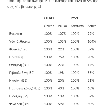
ποσότητα από αλεύρι ολικής άλεσης και μόνο το 5% της
αρχικής βιταμίνης Ε!
ΣΙΤΑΡΙ
ΡΥΖΙ
Ολικής
Λευκό
Καστανό
Λευκό
Ενέργεια
100%
107%
100%
99%
Υδατάνθρακες
100%
105%
100%
104%
Φυτικές Ίνες
100%
22%
100%
37%
Πρωτεΐνη
100%
75%
100%
90%
Θειαμίνη (Β1)
100%
27%
100%
17%
Ριβοφλαβίνη (Β2)
100%
19%
100%
53%
Νιασίνη (Β3)
100%
20%
100%
31%
Παντοθενικό οξύ (Β5)
100%
43%
100%
68%
Πιδοξίνη (Β6)
100%
13%
100%
32%
Φικό οξύ (Β9)
100%
59%
100%
40%