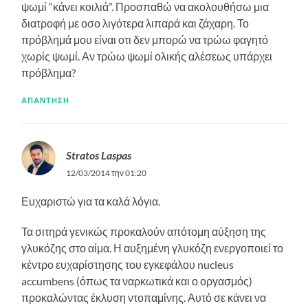
ψωμί “κάνει κοιλιά”. Προσπαθώ να ακολουθήσω μια
διατροφή με οσο λιγότερα λιπαρά και ζάχαρη. Το
πρόβλημά μου είναι οτι δεν μπορώ να τρώω φαγητό
χωρίς ψωμί. Αν τρώω ψωμί ολικής αλέσεως υπάρχει
πρόβλημα?
ΑΠΆΝΤΗΣΗ
Stratos Laspas
12/03/2014 την 01:20
Ευχαριστώ για τα καλά λόγια.
Τα σιτηρά γενικώς προκαλούν απότομη αύξηση της
γλυκόζης στο αίμα. Η αυξημένη γλυκόζη ενεργοποιεί το
κέντρο ευχαρίστησης του εγκεφάλου nucleus
accumbens (όπως τα ναρκωτικά και ο οργασμός)
προκαλώντας έκλυση ντοπαμίνης. Αυτό σε κάνει να