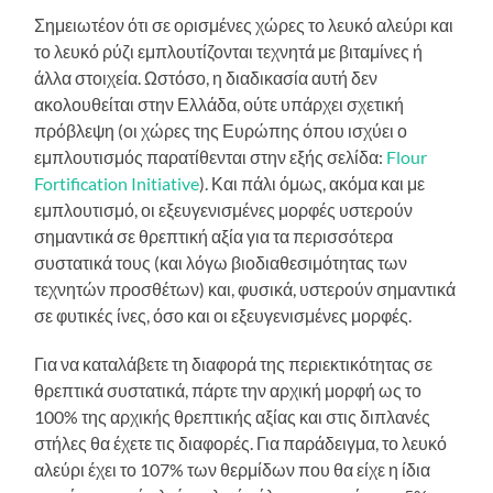
Σημειωτέον ότι σε ορισμένες χώρες το λευκό αλεύρι και
το λευκό ρύζι εμπλουτίζονται τεχνητά με βιταμίνες ή
άλλα στοιχεία. Ωστόσο, η διαδικασία αυτή δεν
ακολουθείται στην Ελλάδα, ούτε υπάρχει σχετική
πρόβλεψη (οι χώρες της Ευρώπης όπου ισχύει ο
εμπλουτισμός παρατίθενται στην εξής σελίδα:
Flour
Fortification Initiative
). Και πάλι όμως, ακόμα και με
εμπλουτισμό, οι εξευγενισμένες μορφές υστερούν
σημαντικά σε θρεπτική αξία για τα περισσότερα
συστατικά τους (και λόγω βιοδιαθεσιμότητας των
τεχνητών προσθέτων) και, φυσικά, υστερούν σημαντικά
σε φυτικές ίνες, όσο και οι εξευγενισμένες μορφές.
Για να καταλάβετε τη διαφορά της περιεκτικότητας σε
θρεπτικά συστατικά, πάρτε την αρχική μορφή ως το
100% της αρχικής θρεπτικής αξίας και στις διπλανές
στήλες θα έχετε τις διαφορές. Για παράδειγμα, το λευκό
αλεύρι έχει το 107% των θερμίδων που θα είχε η ίδια