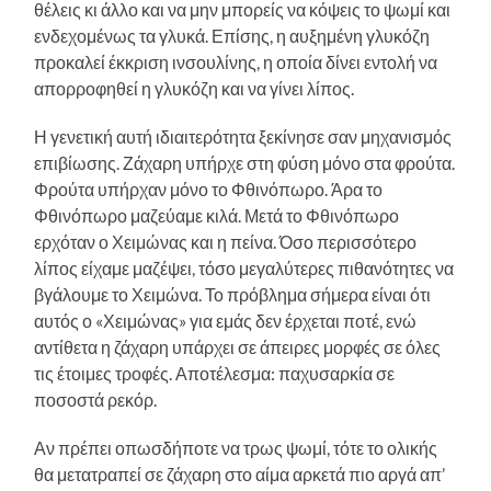
θέλεις κι άλλο και να μην μπορείς να κόψεις το ψωμί και
ενδεχομένως τα γλυκά. Επίσης, η αυξημένη γλυκόζη
προκαλεί έκκριση ινσουλίνης, η οποία δίνει εντολή να
απορροφηθεί η γλυκόζη και να γίνει λίπος.
Η γενετική αυτή ιδιαιτερότητα ξεκίνησε σαν μηχανισμός
επιβίωσης. Ζάχαρη υπήρχε στη φύση μόνο στα φρούτα.
Φρούτα υπήρχαν μόνο το Φθινόπωρο. Άρα το
Φθινόπωρο μαζεύαμε κιλά. Μετά το Φθινόπωρο
ερχόταν ο Χειμώνας και η πείνα. Όσο περισσότερο
λίπος είχαμε μαζέψει, τόσο μεγαλύτερες πιθανότητες να
βγάλουμε το Χειμώνα. Το πρόβλημα σήμερα είναι ότι
αυτός ο «Χειμώνας» για εμάς δεν έρχεται ποτέ, ενώ
αντίθετα η ζάχαρη υπάρχει σε άπειρες μορφές σε όλες
τις έτοιμες τροφές. Αποτέλεσμα: παχυσαρκία σε
ποσοστά ρεκόρ.
Αν πρέπει οπωσδήποτε να τρως ψωμί, τότε το ολικής
θα μετατραπεί σε ζάχαρη στο αίμα αρκετά πιο αργά απ’