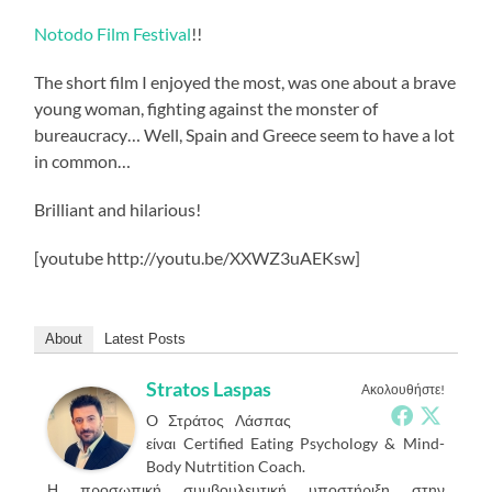
Notodo
Film Festival
!!
The short film I enjoyed the most, was one about a brave
young woman, fighting against the monster of
bureaucracy… Well,
Spain
and
Greece
seem to have a lot
in common…
Brilliant and hilarious!
[youtube http://youtu.be/XXWZ3uAEKsw]
About
Latest Posts
Stratos Laspas
Ακολουθήστε!
O Στράτος Λάσπας
είναι Certified Eating Psychology & Mind-
Body Nutrtition Coach.
Η προσωπική συμβουλευτική υποστήριξη στην