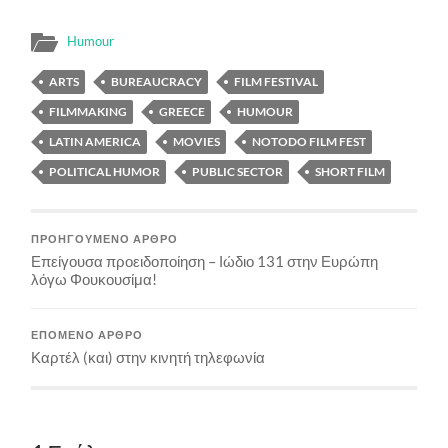
Humour
ARTS
BUREAUCRACY
FILM FESTIVAL
FILMMAKING
GREECE
HUMOUR
LATIN AMERICA
MOVIES
NOTODO FILM FEST
POLITICAL HUMOR
PUBLIC SECTOR
SHORT FILM
ΠΡΟΗΓΟΎΜΕΝΟ ΆΡΘΡΟ
Επείγουσα προειδοποίηση – Ιώδιο 131 στην Ευρώπη
λόγω Φουκουσίμα!
ΕΠΌΜΕΝΟ ΆΡΘΡΟ
Καρτέλ (και) στην κινητή τηλεφωνία